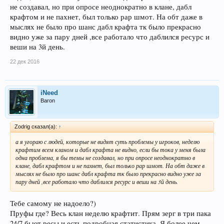
не создавал, но при опросе неоднократно в клане, дабл
крафтом и не пахнет, был только рар шмот. На обт даже в
мыслях не было про шанс дабл крафта тк было прекрасно
видно уже за пару дней ,все работало что даблился ресурс и
веши на 3й день.
22 дек 2016
iNeed
Baron
Zodrig сказал(а):
↑
а я угораю с людей, которые не видят суть проблемы у игроков, неделю
крафтим всем кланом и дабл крафта не видно, если бы тока у меня была
одна проблема, я бы темы не создавал, но при опросе неоднократно в
клане, дабл крафтом и не пахнет, был только рар шмот. На обт даже в
мыслях не было про шанс дабл крафта тк было прекрасно видно уже за
пару дней ,все работало что даблился ресурс и веши на 3й день.
Тебе самому не надоело?)
Пруфы где? Весь клан неделю крафтит. Прям зерг в три пака
24/7 бьют ресы и есть подробная статистика. Я более чем