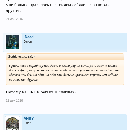
мне больше нравилось играть чем сейчас. не знаю как
другим.
21 дек 2016
iNeed
Baron
Zodrig сказал(а):
↑
с раром все в порядке у нас давно в клане рар нк есть, речь идет о шансе
даб крафта, вещи и ситки шанса вообще нет практически. хоть бы шанс
сделали как был на обт, на обт мне больше нравилось играть чем сейчас.
не знаю как другим.
Потому на ОБТ и бегало 10 человек)
21 дек 2016
ANBY
Elder