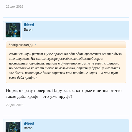
22 дек 2016
iNeed
Baron
Zodrig сказал(а):
↑
статистику и расчет я уже провел на обт один, вротестил все что было
мне инересно. На самом сервере уже зделали небольшой зерг с
постоянным онлайном, вначале я думал что это мне не везет с шансом,
но постоянно не везти такое не возможно, опрасил у друзей у них такая
же басня. некоторые даже спрасили кто на обт не играл ... а что тут
есть дабл крафт)
Норм, я сразу поверил. Пару калек, которые и не знают что
такое дабл крафт - это уже пруф?)
22 дек 2016
iNeed
Baron