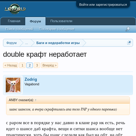
Войти или зарегистрироваться
Главная
Пользователи
Форум
Поиск сообщений
Последние сообщения
Форум
...
Баги и недоработки игры
double крафт неработает
< Назад
1
2
3
Вперёд >
Zodrig
Vagabond
ANBY сказал(а):
↑
шанс шансом, а вчера скрафтилась апа тело РАР у одного паренька)
с раром все в порядке у нас давно в клане рар нк есть, речь
идет о шансе даб крафта, вещи и ситки шанса вообще нет
практически. хоть бы шанс сделали как был на обт, на обт