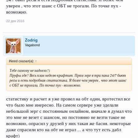
уверен , что этот шанс с ОБТ не трогали. По точке пух -
возможно.
22 дек 2016
Zodrig
Vagabond
iNeed сказал(а):
↑
Тебе самому не надоело?)
Пруфы где? Весь клан неделю крафтит. Прям зерг в три пака 24/7 бьют
ресы и есть подробная статистика. Я более чем уверен , что этот шанс
с ОБТ не трогали. По точке пух - возможно.
статистику и расчет я уже провел на обт один, вротестил все
что было мне инересно. На самом сервере уже зделали
небольшой зерг с постоянным онлайном, вначале я думал что
это мне не везет с шансом, но постоянно не везти такое не
возможно, опрасил у друзей у них такая же басня. некоторые
даже спрасили кто на обт не играл ... а что тут есть дабл
крафт)