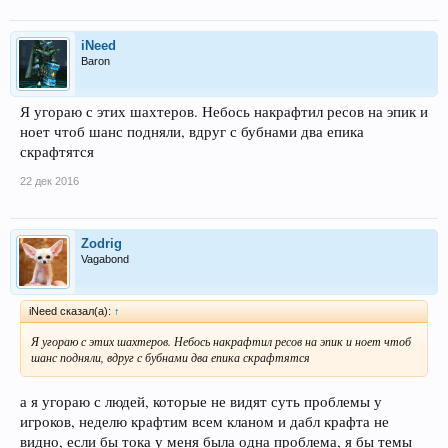
iNeed
Baron
Я угораю с этих шахтеров. Небось накрафтил ресов на эпик и
ноет чтоб шанс подняли, вдруг с бубнами два епика
скрафтятся
22 дек 2016
Zodrig
Vagabond
iNeed сказал(а):
↑
Я угораю с этих шахтеров. Небось накрафтил ресов на эпик и ноет чтоб
шанс подняли, вдруг с бубнами два епика скрафтятся
а я угораю с людей, которые не видят суть проблемы у
игроков, неделю крафтим всем кланом и дабл крафта не
видно, если бы тока у меня была одна проблема, я бы темы