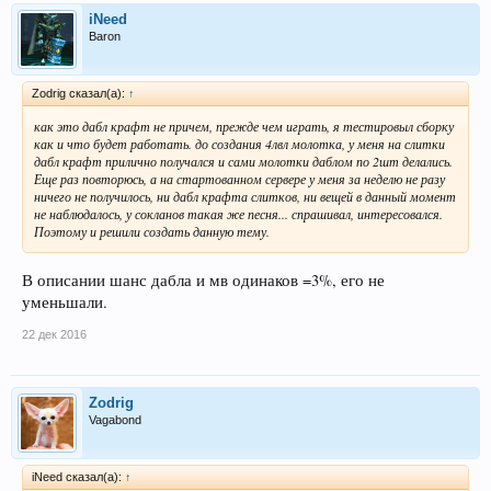
iNeed
Baron
Zodrig сказал(а):
↑
как это дабл крафт не причем, прежде чем играть, я тестировыл сборку
как и что будет работать. до создания 4лвл молотка, у меня на слитки
дабл крафт прилично получался и сами молотки даблом по 2шт делались.
Еще раз повторюсь, а на стартованном сервере у меня за неделю не разу
ничего не получилось, ни дабл крафта слитков, ни вещей в данный момент
не наблюдалось, у сокланов такая же песня... спрашивал, интересовался.
Поэтому и решили создать данную тему.
В описании шанс дабла и мв одинаков =3%, его не
уменьшали.
22 дек 2016
Zodrig
Vagabond
iNeed сказал(а):
↑