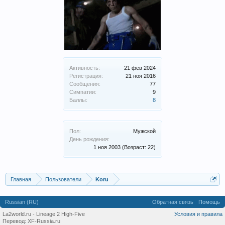
Активность:
21 фев 2024
Регистрация:
21 ноя 2016
Сообщения:
77
Симпатии:
9
Баллы:
8
Пол:
Мужской
День рождения:
1 ноя 2003
(Возраст: 22)
Главная
Пользователи
Koru
Russian (RU)
Обратная связь
Помощь
La2world.ru - Lineage 2 High-Five
Условия и правила
Перевод:
XF-Russia.ru