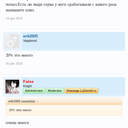
попал.Есть ли люди серва у кого срабатывали с какого раза
напишите плиз.
19 дек 2016
erik2005
Vagabond
20% это много
20 дек 2016
False
Knight
Administrator
Moderator
Команда La2world.ru
erik2005 сказал(а):
↑
20% это много
очень много