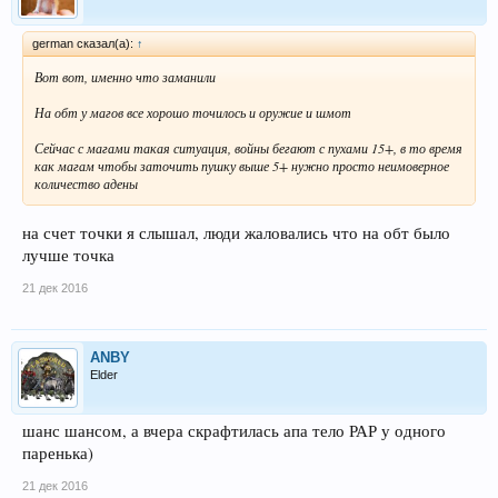
german сказал(а):
↑
Вот вот, именно что заманили
На обт у магов все хорошо точилось и оружие и шмот
Сейчас с магами такая ситуация, войны бегают с пухами 15+, в то время
как магам чтобы заточить пушку выше 5+ нужно просто неимоверное
количество адены
на счет точки я слышал, люди жаловались что на обт было
лучше точка
21 дек 2016
ANBY
Elder
шанс шансом, а вчера скрафтилась апа тело РАР у одного
паренька)
21 дек 2016