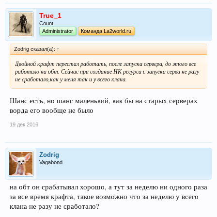
True_1
Count
Administrator
Команда La2world.ru
Zodrig сказал(а):
↑
Двойной крафт перестал работать, после запуска сервера, до этого все
работало на обт. Сейчас при создание НК ресурса с запуска серва не разу
не сработало,как у меня так и у всего клана.
Шанс есть, но шанс маленький, как бы на старых серверах
ворда его вообще не было
19 дек 2016
Zodrig
Vagabond
на обт он срабатывал хорошо, а тут за неделю ни одного раза
за все время крафта, такое возможно что за неделю у всего
клана не разу не сработало?