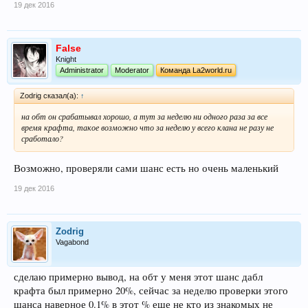
19 дек 2016
False
Knight
Administrator
Moderator
Команда La2world.ru
Zodrig сказал(а):
↑
на обт он срабатывал хорошо, а тут за неделю ни одного раза за все
время крафта, такое возможно что за неделю у всего клана не разу не
сработало?
Возможно, проверяли сами шанс есть но очень маленький
19 дек 2016
Zodrig
Vagabond
сделаю примерно вывод, на обт у меня этот шанс дабл
крафта был примерно 20%, сейчас за неделю проверки этого
шанса наверное 0.1% в этот % еше не кто из знакомых не