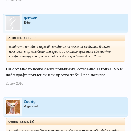
german
Elder
Zodrig сказал(а):
↑
вообшето на обт я первый скрафтил нк жезл на следышей день гм
поставил нпц, мне было интересно за сколько времени я сделаю 4лвл
крафт инструмент, и он создался дабл крафтом даже 2шт
На обт много всего было повышено, особенно заточка, мб и
дабл крафт повысили или просто тебе 1 раз повкзло
20 дек 2016
Zodrig
Vagabond
german сказал(а):
↑
На обт много всего было повышено, особенно заточка, мб и дабл крафт