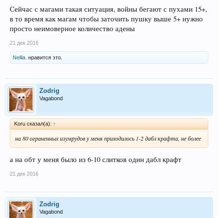
Сейчас с магами такая ситуация, войны бегают с пухами 15+,
в то время как магам чтобы заточить пушку выше 5+ нужно
просто неимоверное количество адены
21 дек 2016
Nellia.
нравится это.
Zodrig
Vagabond
Koru сказал(а):
↑
на 80 ограненных изумрудов у меня приходилось 1-2 дабл крафта, не более
а на обт у меня было из 6-10 слитков один дабл крафт
21 дек 2016
Zodrig
Vagabond