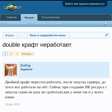
Войти или зарегистрироваться
Главная
Пользователи
Форум
Поиск сообщений
Последние сообщения
Форум
...
Баги и недоработки игры
double крафт неработает
1
2
3
Вперёд >
Zodrig
Vagabond
Двойной крафт перестал работать, после запуска сервера, до
этого все работало на обт. Сейчас при создание НК ресурса с
запуска серва не разу не сработало,как у меня так и у всего
клана.
19 дек 2016