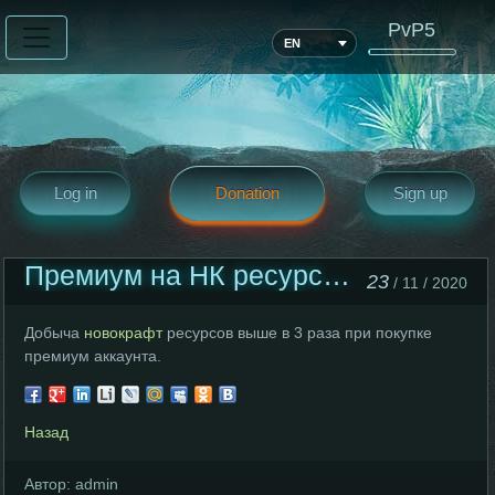
PvP5
EN
Log in
Donation
Sign up
Премиум на НК ресурсы х3
23
/ 11 / 2020
Добыча
новокрафт
ресурсов выше в 3 раза при покупке
премиум аккаунта.
Назад
Автор:
admin