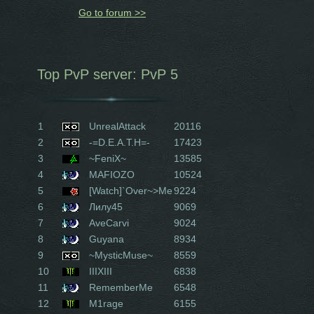
Go to forum >>
Top PvP server: PvP 5
1
UnrealAttack
20116
2
-=D.E.A.T.H=-
17423
3
~FeniX~
13585
4
MAFIOZO
10524
5
[Watch]`Over~>Me
9224
6
Лилу45
9069
7
AveCarvi
9024
8
Guyana
8934
9
~MysticMuse~
8559
10
IIIXIII
6838
11
RememberMe
6548
12
M1rage
6155