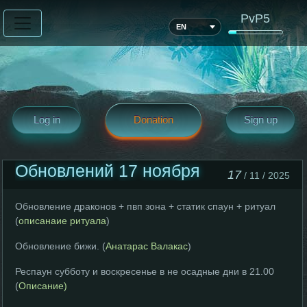
PvP5
EN
Log in
Donation
Sign up
Обновлений 17 ноября
17
/ 11 / 2025
Обновление драконов + пвп зона + статик спаун + ритуал
(
описанаие ритуала
)
Обновление бижи. (
Анатарас
Валакас
)
Респаун субботу и воскресенье в не осадные дни в 21.00
(
Описание)