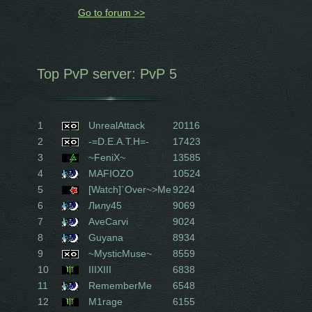
Go to forum >>
Top PvP server: PvP 5
1
UnrealAttack
20116
2
-=D.E.A.T.H=-
17423
3
~FeniX~
13585
4
MAFIOZO
10524
5
[Watch]`Over~>Me
9224
6
Лилу45
9069
7
AveCarvi
9024
8
Guyana
8934
9
~MysticMuse~
8559
10
IIIXIII
6838
11
RememberMe
6548
12
M1rage
6155