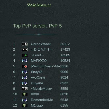
Go to forum >>
Top PvP server: PvP 5
1
UnrealAttack
20112
2
-=D.E.A.T.H=-
17423
3
~FeniX~
13585
4
MAFIOZO
10524
5
[Watch]`Over~>Me
9216
6
Лилу45
9066
7
AveCarvi
9024
8
Guyana
8932
9
~MysticMuse~
8559
10
IIIXIII
6838
11
RememberMe
6548
12
M1rage
6155