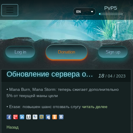
PvP5
EN
Log in
Donation
Sign up
Обновление сервера от 18 Апреля
18
/ 04 / 2023
• Mana Burn, Mana Storm: теперь сжигает дополнительно
5% от текущей маны цели
• Erase: повышен шанс отозвать слугу
читать делее
Назад