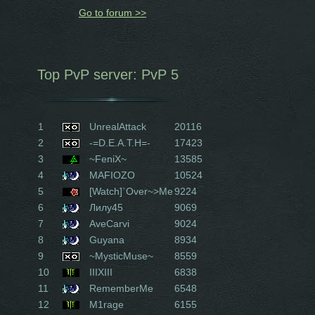
Go to forum >>
Top PvP server: PvP 5
1
UnrealAttack
20116
2
-=D.E.A.T.H=-
17423
3
~FeniX~
13585
4
MAFIOZO
10524
5
[Watch]`Over~>Me
9224
6
Лилу45
9069
7
AveCarvi
9024
8
Guyana
8934
9
~MysticMuse~
8559
10
IIIXIII
6838
11
RememberMe
6548
12
M1rage
6155