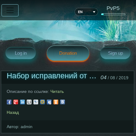
PvP5
EN
Log in
Donation
Sign up
Набор исправлений от 04.08.2019
04
/ 08 / 2019
Описание по ссылке:
Читать
Назад
Автор:
admin