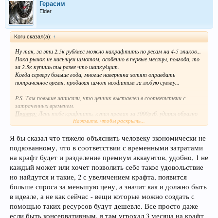
Герасим
Elder
Koru сказал(а):
↑
Ну так, за эти 2.5к руб/мес можно накрафтить по ресам на 4-5 эпиков...
Пока рынок не насыщен шмотом, особенно в первые месяцы, полгода, то
за 2.5к купишь ты разве что шапку/щит.
Когда серверу больше года, многие наверняка хотят оправдать
потраченное время, продавая шмот неофитам за любую сумму...
P.S. Там повыше написали, что ценник выставлен в соответствии с
затраченных временем.
Пример
:
Лень тебе крафтить, купил премак за 5000руб, ударил образно
Нажмите, чтобы раскрыть...
10 раз по камню - выпал тебе осквернитель и все, радуешься))
А другой парень купил за 500руб, и колотит в 10 раз дольше
Я бы сказал что тяжело объяснить человеку экономически не
Не знаю как вы, а я остаюсь приверженцем затраченное время / выгода...
Тяжело объяснять подобное тем, кто зашел сюда отдохнуть и поиграть,
подкованному, что в соответствии с временными затратами
а не как я "с одной работы на другую" :D:D:D
на крафт будет и разделение премиум аккаунтов, удобно, 1 не
каждый может или хочет позволить себе такое удовольствие
но найдутся и такие, 2 с увеличением крафта, появится
больше спроса за меньшую цену, а значит как и должно быть
в идеале, а не как сейчас - вещи которые можно создать с
помощью таких ресурсов будут дешевле. Все просто даже
если быть консервативным, я там угрохал 3 месяца на крафт