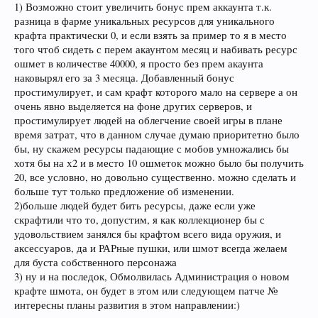
1) Возможно стоит увеличить бонус прем аккаунта т.к.
разница в фарме уникальных ресурсов для уникального
крафта практически 0, и если взять за пример то я в место
того чтоб сидеть с перем акаунтом месяц и набивать ресурс
ошмет в количестве 40000, я просто без прем акаунта
наковырял его за 3 месяца. Добавленный бонус
простимулирует, и сам крафт которого мало на сервере а он
очень явно выделяется на фоне других серверов, и
простимулирует людей на облегчение своей игры в плане
время затрат, что в данном случае думаю приоритетно было
бы, ну скажем ресурсы падающие с мобов умножались бы
хотя бы на х2 и в место 10 ошметок можно было бы получить
20, все условно, но довольно существенно. можно сделать и
больше тут только предложение об изменении.
2)больше людей будет бить ресурсы, даже если уже
скрафтили что то, допустим, я как коллекционер бы с
удовольствием занялся бы крафтом всего вида оружия, и
аксессуаров, да и РАРные пушки, или шмот всегда желаем
для буста собственного персонажа
3) ну и на последок, Обмолвилась Администрация о новом
крафте шмота, он будет в этом или следующем патче №
интересны планы развития в этом направлении:)