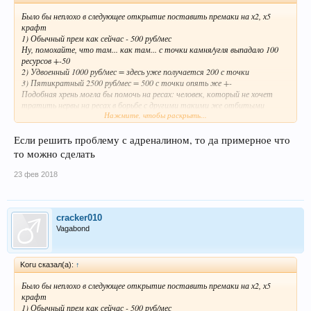
Было бы неплохо в следующее открытие поставить премаки на х2, х5
крафт
1) Обычный прем как сейчас - 500 руб/мес
Ну, помохайте, что там... как там... с точки камня/угля выпадало 100
ресурсов +-50
2) Удвоенный 1000 руб/мес = здесь уже получается 200 с точки
3) Пятикратный 2500 руб/мес = 500 с точки опять же +-
Подобная хрень могла бы помочь на ресах: человек, который не хочет
тратить нервы на ресах в борьбе с другими такими же отбитыми
Нажмите, чтобы раскрыть...
занимает 1 точку на краю мира, и получает выхлоп как будто их 5 (при
покупке према х5).
Если решить проблему с адреналином, то да примерное что
то можно сделать
23 фев 2018
cracker010
Vagabond
Koru сказал(а):
↑
Было бы неплохо в следующее открытие поставить премаки на х2, х5
крафт
1) Обычный прем как сейчас - 500 руб/мес