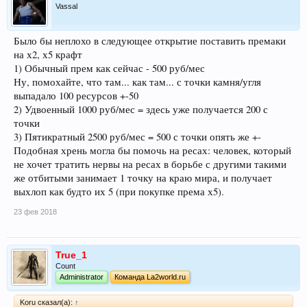
Vassal
Было бы неплохо в следующее открытие поставить премаки
на х2, х5 крафт
1) Обычный прем как сейчас - 500 руб/мес
Ну, помохайте, что там... как там... с точки камня/угля
выпадало 100 ресурсов +-50
2) Удвоенный 1000 руб/мес = здесь уже получается 200 с
точки
3) Пятикратный 2500 руб/мес = 500 с точки опять же +-
Подобная хрень могла бы помочь на ресах: человек, который
не хочет тратить нервы на ресах в борьбе с другими такими
же отбитыми занимает 1 точку на краю мира, и получает
выхлоп как будто их 5 (при покупке према х5).
23 фев 2018
True_1
Count
Administrator
Команда La2world.ru
Koru сказал(а):
↑