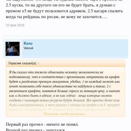
2.5 куска, то на другого он его не будет брать, я думаю с
премом х5 не будут пользоватся адриком, 2.5 касаря спалить
когда ты рейдишь по ресам, не кому не захочится.....
23 фев 2018
Koru
Vassal
Герасим сказал(а):
↑
Я бы сказал что тяжело объяснить человеку экономически не
подкованному, что в соответствии с временными затратами на крафт
будет и разделение премиум аккаунтов, удобно, 1 не каждый может или
хочет позволить себе такое удовольствие но найдутся и такие, 2 с
увеличением крафта, появится больше спроса за меньшую цену, а значит
как и должно быть в идеале, а не как сейчас - вещи которые можно
создать с помощью таких ресурсов будут дешевле. Все просто даже если
быть консервативным, я там угрохал 3 месяца на крафт и т.д. прогресс
такое не останавливает. Я упомянул выше что я натарил ошмета,
Нажмите, чтобы раскрыть...
руками не торопясь в свободное время 40к за 3 месяца, это почти 2 эпик
пушке но только по одному ресурсу, ни кто вас не заставляет ни сейчас ни
потом покупать премиум аккаунт, а в целом вы забыли что те же ЦРД
Первый раз прочел - ничего не понял.
можно заработать игровым путем продавая на бирже то что
Второй раз прочел - запутался.