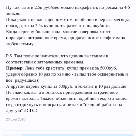
Ну так, за эти 2.5к руб/мес можно накрафтить по ресам на 4-5
эпиков...
Пока рынок не насыщен шмотом, особенно в первые месяцы,
полгода, то за 2.5к купишь ты разве что шапку/щит.
Когда серверу больше года, многие наверняка хотят
оправдать потраченное время, продавая шмот неофитам за
любую сумму...
P.S. Там повыше написали, что ценник выставлен в
соответствии с затраченных временем.
Пример
:
Лень тебе крафтить, купил премак за 5000руб,
ударил образно 10 раз по камню - выпал тебе осквернитель и
все, радуешься))
А другой парень купил за 500руб, и колотит в 10 раз дольше
Не знаю как вы, а я остаюсь приверженцем затраченное
время / выгода... Тяжело объяснять подобное тем, кто зашел
сюда отдохнуть и поиграть, а не как я "с одной работы на
другую" :D:D:D
23 фев 2018