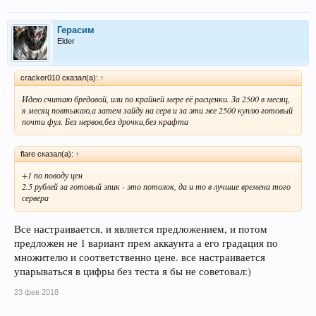
Герасим
Elder
cracker010 сказал(а):
↑
Идею считаю бредовой, или по крайней мере её расценки. За 2500 в месяц,
я месяц повтыкаю,а затем зайду на серв и за эти же 2500 куплю готовый
почти фул. Без нервов,без дрочки,без крафта
flare сказал(а):
↑
+1 по поводу цен
2.5 рублей за готовый эпик - это потолок, да и то в лучшие времена того
сервера
Все настраивается, и является предложением, и потом
предложен не 1 вариант прем аккаунта а его градация по
множителю и соответственно цене. все настраивается
упарываться в цифры без теста я бы не советовал:)
23 фев 2018