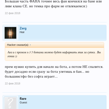
Большая часть ФАНА точнее весь фан кончился на бане или
ливе клана СЕ. но темка про фарм не отвлекаемся:)
22 фев 2018
Zerg
Heir
Hacker сказал(а):
↑
Ага и с премом х-3 5 ботами можно будет нафармить эпик за сутки . Вы
гении ))
прем нужно купить для начало на бота, а потом НЕ спалится.
будет досадно если сразу за бота улетишь в бан... но
большинстфо без софта играет...
22 фев 2018
flare
Guest