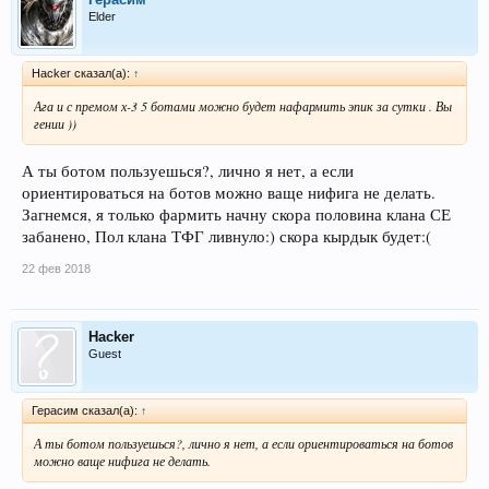
Elder
Hacker сказал(а):
↑
Ага и с премом х-3 5 ботами можно будет нафармить эпик за сутки . Вы
гении ))
А ты ботом пользуешься?, лично я нет, а если
ориентироваться на ботов можно ваще нифига не делать.
Загнемся, я только фармить начну скора половина клана СЕ
забанено, Пол клана ТФГ ливнуло:) скора кырдык будет:(
22 фев 2018
Hacker
Guest
Герасим сказал(а):
↑
А ты ботом пользуешься?, лично я нет, а если ориентироваться на ботов
можно ваще нифига не делать.