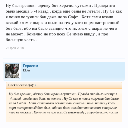
Ну был грешок , аденку бот херачил сутками . Правда это
было месяца 3 -4 назад , когда еще баны не летели . Ну Се как
я понял получили бан даже не за Софт . Хотя сами юзали
всякий хлам с шары и ныли на тех у кого норм настроенный
бот был , ибо им было завидно что их хлам с шары не чего
не может . Конечно не про всех Се имею ввиду , а про
большую часть .
22 фев 2018
Герасим
Elder
Hacker сказал(а):
↑
Ну был грешок , аденку бот херачил сутками . Правда это было месяца 3
-4 назад , когда еще баны не летели . Ну Се как я понял получили бан даже
не за Софт . Хотя сами юзали всякий хлам с шары и ныли на тех у кого
норм настроенный бот был , ибо им было завидно что их хлам с шары не
чего не может . Конечно не про всех Се имею ввиду , а про большую часть
.