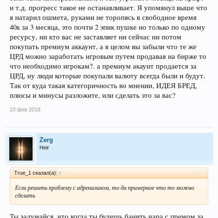
и т.д. прогресс такое не останавливает. Я упомянул выше что
я натарил ошмета, руками не торопясь в свободное время
40к за 3 месяца, это почти 2 эпик пушке но только по одному
ресурсу, ни кто вас не заставляет ни сейчас ни потом
покупать премиум аккаунт, а в целом вы забыли что те же
ЦРД можно заработать игровым путем продавая на бирже то
что необходимо игрокам?. а премиум акаунт продается за
ЦРД, ну люди которые покупали валюту всегда были и будут.
Так от куда такая категоричность во мнении, ИДЕЯ БРЕД,
плюсы и минусы разложите, или сделать это за вас?
23 фев 2018
Zerg
Heir
True_1 сказал(а):
↑
Если решить проблему с адреналином, то да примерное что то можно
сделать
Ты задумайся, что когда ты будешь банить чара с премом за