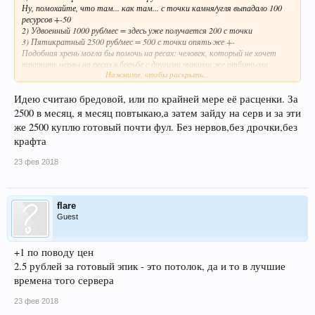
Ну, помохайте, что там... как там... с точки камня/угля выпадало 100
ресурсов +-50
2) Удвоенный 1000 руб/мес = здесь уже получается 200 с точки
3) Пятикратный 2500 руб/мес = 500 с точки опять же +-
Подобная хрень могла бы помочь на ресах: человек, который не хочет
тратить нервы на ресах в борьбе с другими такими же отбитыми
Нажмите, чтобы раскрыть...
занимает 1 точку на краю мира, и получает выхлоп как будто их 5 (при
покупке према х5).
Идею считаю бредовой, или по крайней мере её расценки. За
2500 в месяц, я месяц повтыкаю,а затем зайду на серв и за эти
же 2500 куплю готовый почти фул. Без нервов,без дрочки,без
крафта
23 фев 2018
flare
Guest
+1 по поводу цен
2.5 рублей за готовый эпик - это потолок, да и то в лучшие
времена того сервера
23 фев 2018