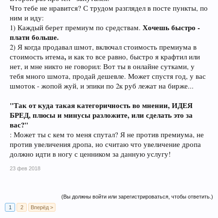
необходимо игрокам?. а премиум акаунт продается за ЦРД, ну люди
Что тебе не нравится? С трудом разглядел в посте пункты, по
которые покупали валюту всегда были и будут. Так от куда такая
ним и иду:
категоричность во мнении, ИДЕЯ БРЕД, плюсы и минусы разложите, или
Хочешь быстро -
сделать это за вас?
1) Каждый берет премиум по средствам.
плати больше.
2) Я когда продавал шмот, включал стоимость премиума в
,
стоимость итема
и как то все равно, быстро я крафтил или
нет, и мне никто не говорил: Вот ты в онлайне сутками, у
тебя много шмота, продай дешевле. Может спустя год, у вас
шмоток - жопой жуй, и эпики по 2к руб лежат на бирже...
"Так от куда такая категоричность во мнении, ИДЕЯ
БРЕД, плюсы и минусы разложите, или сделать это за
вас?"
: Может ты с кем то меня спутал? Я не против премиума, не
против увеличения дропа, но считаю что увеличение дропа
должно идти в ногу с ценником за данную услугу!
23 фев 2018
(Вы должны войти или зарегистрироваться, чтобы ответить.)
1
2
Вперёд >