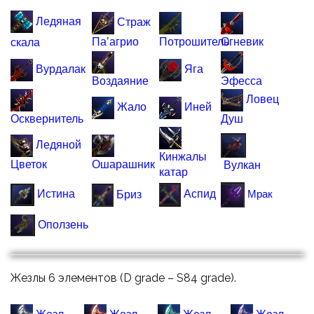
Ледяная
Страж
Па’агрио
Потрошитель
Огневик
скала
Вурдалак
Яга
Воздаяние
Эфесса
Ловец
Жало
Иней
Осквернитель
Душ
Ледяной
Кинжалы
Цветок
Ошарашник
Вулкан
катар
Мрак
Аспид
Истина
Бриз
Оползень
Жезлы 6 элементов (D grade – S84 grade).