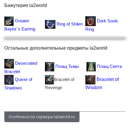
Бижутерия la2world
Greater
Dark Souls
Ring of Shilen
Baylor`s Earring
Ring
Остальные дополнительные предметы la2world
Desecrated
Плащ Тьмы
Плащ Света
Bracelet
Quiver of
Bracelet of
Bracelet of
Revenge
Wisdom
Shadows
Особенности сервера la2world.ru