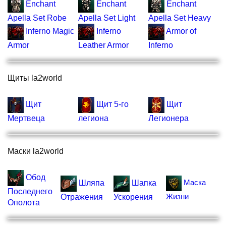
Enchant
Enchant
Enchant
Apеlla Set Robe
Apеlla Set Light
Apеlla Set Heavy
Inferno Magic
Inferno
Armor of
Armor
Leather Armor
Inferno
Щиты la2world
Щит
Щит 5-го
Щит
Мертвеца
легиона
Легионера
Маски la2world
Обод
Маска
Шляпа
Шапка
Последнего
Жизни
Отражения
Ускорения
Ополота