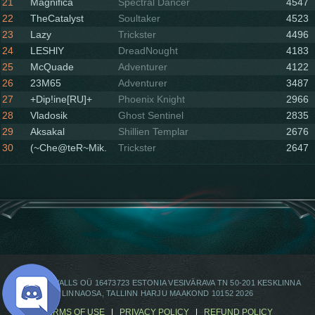
Soulhound
21
Magnifica
Spectral Dancer
4547
22
TheCatalyst
Soultaker
4523
23
Lazy
Trickster
4496
24
LESHlY
DreadNought
4183
25
McQuade
Adventurer
4122
26
23М65
Adventurer
3487
27
+Dip!ine[RU]+
Phoenix Knight
2966
28
Vladosik
Ghost Sentinel
2835
29
Aksakal
Shillien Templar
2676
30
(~Che@teR~Mik.
Trickster
2647
© OMEGAWALLS OÜ 16473723 ESTONIA VESIVÄRAVA TN 50-201 KESKLINNA
LINNAOSA, TALLINN HARJU MAAKOND 10152 2026
TERMS OF USE
|
PRIVACY POLICY
|
REFUND POLICY