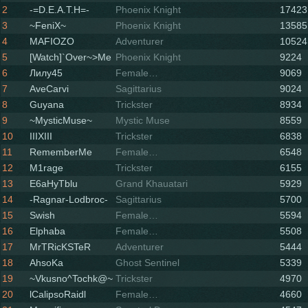
2
-=D.E.A.T.H=-
Phoenix Knight
17423
3
~FeniX~
Phoenix Knight
13585
4
MAFIOZO
Adventurer
10524
5
[Watch]`Over~>Me
Phoenix Knight
9224
6
Лилу45
Female
9069
Soulhound
7
AveCarvi
Sagittarius
9024
8
Guyana
Trickster
8934
9
~MysticMuse~
Mystic Muse
8559
10
IIIXIII
Trickster
6838
11
RememberMe
Female
6548
Soulhound
12
M1rage
Trickster
6155
13
E6aHyTblu
Grand Khauatari
5929
14
-Ragnar-Lodbroc-
Sagittarius
5700
15
Swish
Female
5594
Soulhound
16
Elphaba
Female
5508
Soulhound
17
MrTRicKSTeR
Adventurer
5444
18
AhsoKa
Ghost Sentinel
5339
19
~Vkusno^Tochk@~
Trickster
4970
20
lCalipsoRaidl
Female
4660