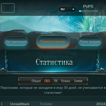
PvP5
RU
Авторизация
Пожертвование
Регистрация
Общая
ПВП
ПК
Кланы
Замки
Персонажи, которые не заходили в игру 30 дней, не учитываются в
статистике!
1
UnrealAttack
Trickster
20116