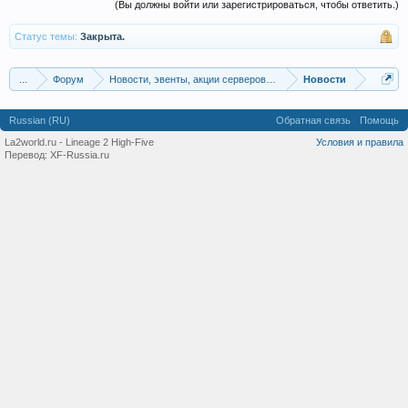
(Вы должны войти или зарегистрироваться, чтобы ответить.)
Статус темы:
Закрыта.
...
Форум
Новости, эвенты, акции серверов La2world.ru
Новости
Russian (RU)
Обратная связь
Помощь
La2world.ru - Lineage 2 High-Five
Условия и правила
Перевод:
XF-Russia.ru