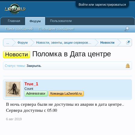
Войти или зарегистрироваться
Главная
Пользователи
Форум
Поиск сообщений
Последние сообщения
...
Форум
Новости, эвенты, акции серверов La2world.ru
Новости
Поломка в Дата центре
Новости
Статус темы:
Закрыта.
True_1
Count
Administrator
Команда La2world.ru
В ночь сервера были не доступны из аварии в дата центре..
Сервера доступны с 05.00
6 авг 2019