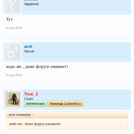
Vagabond
Тут
4 апр 2019
arch
Vassal
надо же , даже форум оживает)
4 апр 2019
True_1
Count
Administrator
Команда La2world.ru
arch сказал(а):
↑
надо же , даже форум оживает)