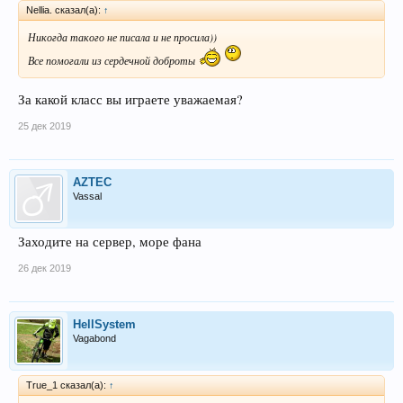
Nellia. сказал(а):
↑
Никогда такого не писала и не просила))
Все помогали из сердечной доброты
За какой класс вы играете уважаемая?
25 дек 2019
AZTEC
Vassal
Заходите на сервер, море фана
26 дек 2019
HellSystem
Vagabond
True_1 сказал(а):
↑