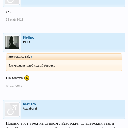
тут
29 май 2019
Nellia.
Elder
arch сказал(а):
↑
Не хватает той самой девочки
На месте
10 авг 2019
Mefisto
Vagabond
Помню этот тред на старом ла2ворлде, флудерский такой