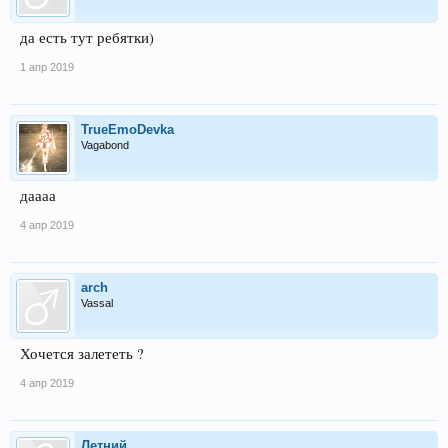
да есть тут ребятки)
1 апр 2019
TrueEmoDevka
Vagabond
даааа
4 апр 2019
arch
Vassal
Хочется залететь ?
4 апр 2019
Летний