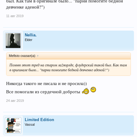
был. Как там в оригинале было... "парни помогите бедной
девченке аденой?")
11 авг 2019
Nellia.
Elder
Mefisto сказал(а):
↑
Помню этот тред на старом ла2ворлде, флудерский такой был. Как там
в оригинале было... "парни помогите бедной девченке аденой?")
Никогда такого не писала и не просила))
Все помогали из сердечной доброты
24 авг 2019
Limited Edition
Vassal