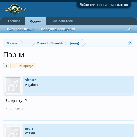
Войти или зарегистрироваться
Главная
Пользователи
Форум
Поиск сообщений
Последние сообщения
Форум
...
Рачки La2world(a) (флуд)
Парни
1
2
Вперёд >
shnur
Vagabond
Олды тут?
1 апр 2019
arch
Vassal