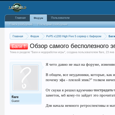
Главная
Пользователи
Форум
Поиск сообщений
Последние сообщения
Главная
Форум
PvP5 x1200 High Five 5 сервер с бафером
Баг
Обзор самого бесполезного эп
Баги †
Тема в разделе "
Баги и недоработки игры
", создана пользователем
flare
,
23 янв
Я чето давно не ныл на форуме, изменяю
В общем, все неудачники, которые, как 
почему эфа - плохой эпик?" толком ничег
От скуки я решил вдумчиво ̶п̶о̶с̶т̶р̶а̶д̶а
заметок, мб кому-то зайдет это прочита
flare
Guest
Для начала немного ретроспективы и ма