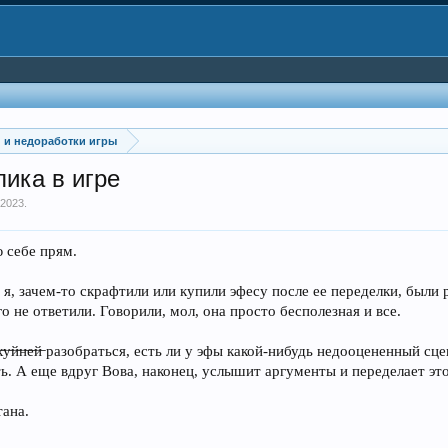
и и недоработки игры
ика в игре
 2023
.
 себе прям.
и я, зачем-то скрафтили или купили эфесу после ее переделки, были
о не ответили. Говорили, мол, она просто бесполезная и все.
̶т̶ь̶ ̶х̶у̶й̶н̶е̶й̶ разобраться, есть ли у эфы какой-нибудь недооценен
ть. А еще вдруг Вова, наконец, услышит аргументы и переделает это
тана.