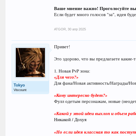
Ваше мнение важно! Проголосуйте вы
Если будет много голосов "за", идея бу
ATGOR
,
30 апр 2025
Привет!
Это здорово, что вы предлагаете какие-т
1. Новая PvP зона:
«Для чего?»
Для фана/Новая активность/Награды/Но
Tokyo
Viscount
«Кому интересно будет?»
Фулл одетым персонажам, новые (неодет
«Какой у этой идеи выхлоп и объем ра
Никакой / Дохуя
«Но если идея классная то как пост