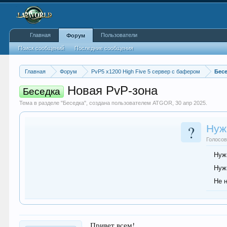
Главная
Пользователи
Форум
Поиск сообщений
Последние сообщения
Главная
Форум
PvP5 x1200 High Five 5 сервер с бафером
Бес
Новая PvP-зона
Беседка
Тема в разделе "
Беседка
", создана пользователем
ATGOR
,
30 апр 2025
.
?
Нуж
Голосов
Нуж
Нуж
Не 
Привет всем!