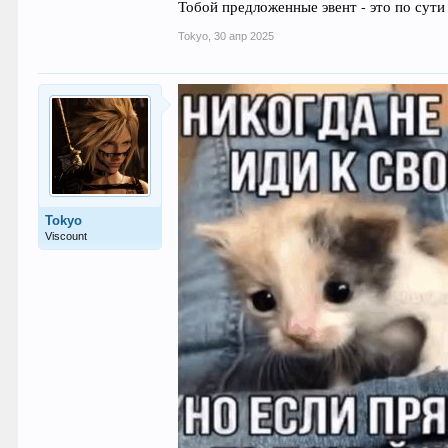
Тобой предложенные эвент - это по сути
Tokyo
,
30 апр 2025
Tokyo
Viscount