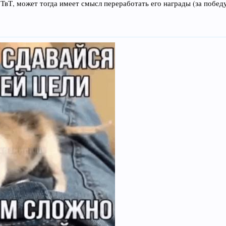
 ТвТ, может тогда имеет смысл переработать его награды (за побе