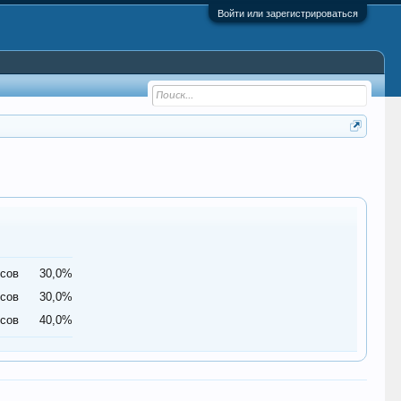
Войти или зарегистрироваться
осов
30,0%
осов
30,0%
осов
40,0%