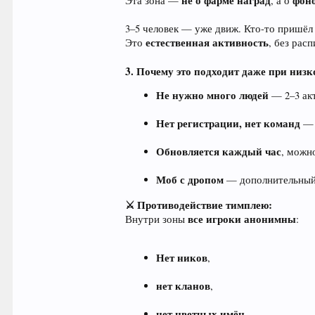
не о фарме наград
фон
Эта зона —
, а о
3–5 человек — уже движ. Кто-то пришёл
естественная активность
Это
, без рас
3. Почему это подходит даже при низ
Не нужно много людей
— 2–3 ак
Нет регистрации, нет команд
— 
Обновляется каждый час
, можн
Моб с дропом
— дополнительный и
⚔️ Противодействие тимплею:
все игроки анонимны
Внутри зоны
:
Нет ников
,
нет кланов
,
нет цветных имён
.