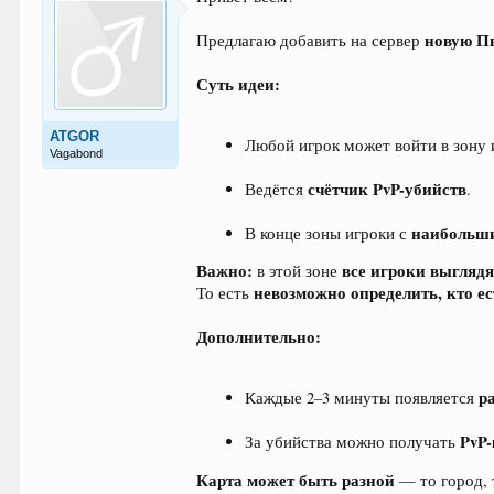
новую П
Предлагаю добавить на сервер
Суть идеи:
ATGOR
Любой игрок может войти в зону 
Vagabond
счётчик PvP-убийств
Ведётся
.
наибольши
В конце зоны игроки с
Важно:
все игроки выгляд
в этой зоне
невозможно определить, кто ес
То есть
Дополнительно:
р
Каждые 2–3 минуты появляется
PvP
За убийства можно получать
Карта может быть разной
— то город, 