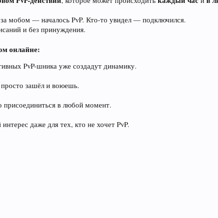
овом PvP-действии
каждый час
в 
, которое может происходить
и
 за мобом — началось PvP. Кто-то увидел — подключился.
писаний и без принуждения.
ком онлайне:
тивных PvP-шника уже создадут динамику.
просто зашёл и воюешь.
о присоединиться в любой момент.
нтерес даже для тех, кто не хочет PvP.