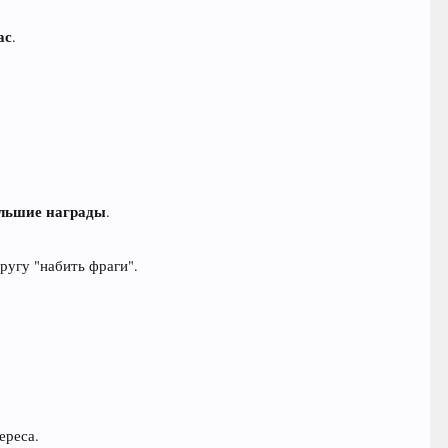
ас
.
льшие награды
.
ругу "набить фраги".
ереса.