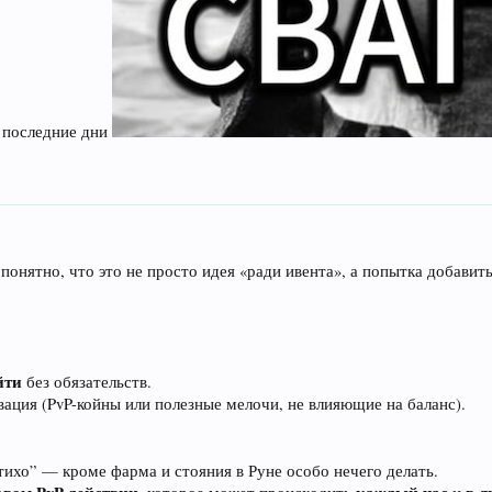
е последние дни
онятно, что это не просто идея «ради ивента», а попытка добавит
йти
без обязательств.
ция (PvP-койны или полезные мелочи, не влияющие на баланс).
“тихо” — кроме фарма и стояния в Руне особо нечего делать.