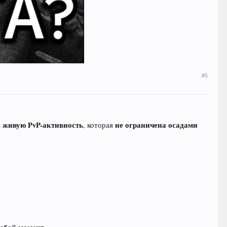
#5
живую PvP-активность
не ограничена осадами
ь
, которая