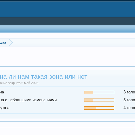
едка
на ли нам такая зона или нет
ание закрыто 6 май 2025.
на
3 гол
на с небольшими изменениями
3 гол
нужна
4 гол