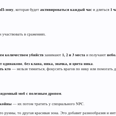
вП-зону
активироваться каждый час
1 ч
, которая будет
и длиться
и участвовать в сражениях.
м количеством убийств
1, 2 и 3 места
небо
занимают
и получают
ят одинаково
без клана, ника, значка, и цвета ника
,
.
ть кто
— нельзя тимиться, фокусить врагов по нику или помогать д
андомный моб с полезным дропом
.
-койны
— их потом тратить у специального NPC.
то руины, то другая красивая зона. Это добавит разнообразия и инт