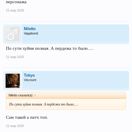
персонажа
21 мар 2025
Niletto
Vagabond
По сути хуйня полная. А пердежа то было.....
21 мар 2025
Tokyo
Viscount
Niletto сказал(а):
↑
По сути хуйня полная. А пердежа то было.....
Сам такой а патч топ.
21 мар 2025