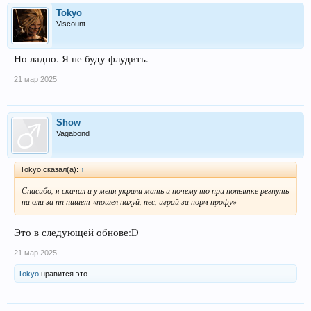
Tokyo
Viscount
Но ладно. Я не буду флудить.
21 мар 2025
Show
Vagabond
Tokyo сказал(а):
↑
Спасибо, я скачал и у меня украли мать и почему то при попытке регнуть
на оли за пп пишет «пошел нахуй, пес, играй за норм профу»
Это в следующей обнове:D
21 мар 2025
Tokyo
нравится это.