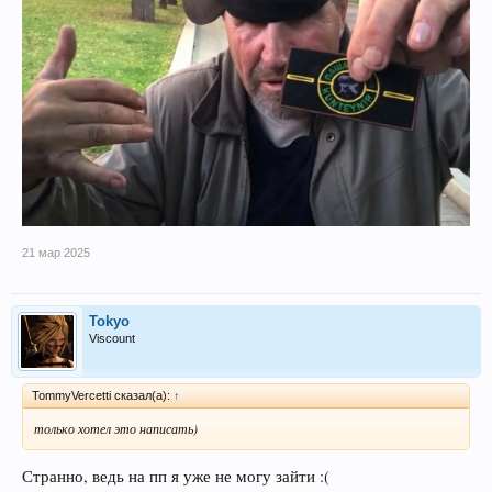
21 мар 2025
Tokyo
Viscount
TommyVercetti сказал(а):
↑
только хотел это написать)
Странно, ведь на пп я уже не могу зайти :(