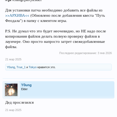
Для установки патча необходимо добавить все файлы из
>>АРХИВА<<
(Обновлено после добавления квеста "Путь
Феодала") в папку с клиентом игры.
P.S. Не думал что это будет неочевидно, но НЕ надо после
копирования файлов делать полную проверку файлов в
лаунчере. Оно просто напросто затрет свежедобавленные
файлы.
Последнее редактирование:
3 янв 2026
21 мар 2025
Y0ung
,
True_1
и
Tokyo
нравится это.
Y0ung
Elder
Дед прослезился
21 мар 2025