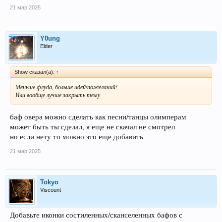
21 мар 2025
Y0ung
Elder
Show сказал(а):
↑
Меньше флуда, больше идей\пожеланий!
Или вообще лучше закрыть тему
баф овера можно сделать как песни/танцы олимперам
может быть ты сделал, я еще не скачал не смотрел
но если нету то можно это еще добавить
21 мар 2025
Tokyo
Viscount
Добавьте иконки состиленных/сканселенных бафов с