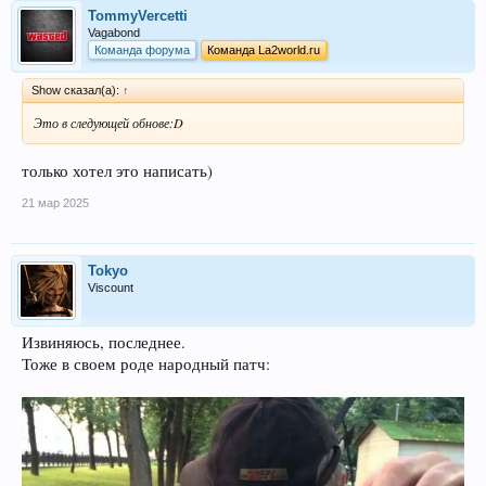
TommyVercetti
Vagabond
Команда форума
Команда La2world.ru
Show сказал(а):
↑
Это в следующей обнове:D
только хотел это написать)
21 мар 2025
Tokyo
Viscount
Извиняюсь, последнее.
Тоже в своем роде народный патч: