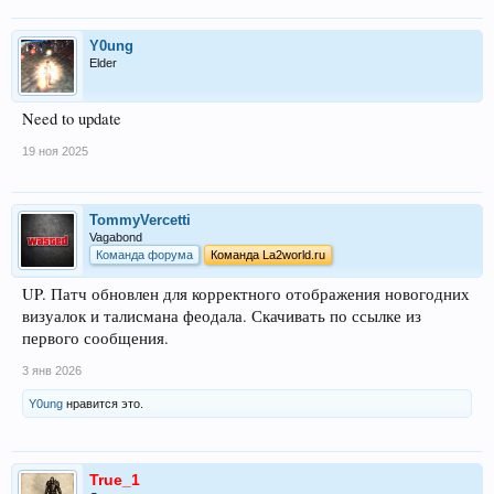
Y0ung
Elder
Need to update
19 ноя 2025
TommyVercetti
Vagabond
Команда форума
Команда La2world.ru
UP. Патч обновлен для корректного отображения новогодних
визуалок и талисмана феодала. Скачивать по ссылке из
первого сообщения.
3 янв 2026
Y0ung
нравится это.
True_1