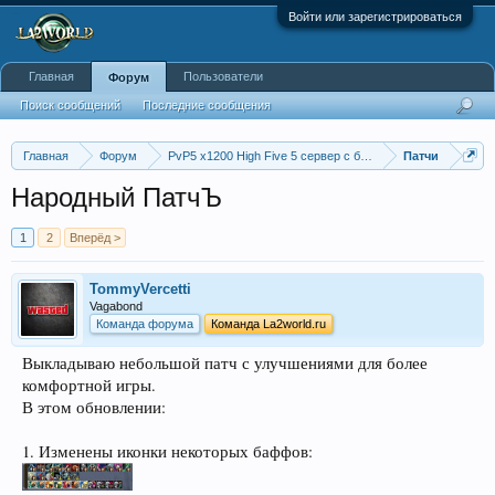
Войти или зарегистрироваться
Главная
Пользователи
Форум
Поиск сообщений
Последние сообщения
Главная
Форум
PvP5 x1200 High Five 5 сервер с бафером
Патчи
Народный ПатчЪ
1
2
Вперёд >
TommyVercetti
Vagabond
Команда форума
Команда La2world.ru
Выкладываю небольшой патч с улучшениями для более
комфортной игры.
В этом обновлении:
1. Изменены иконки некоторых баффов: