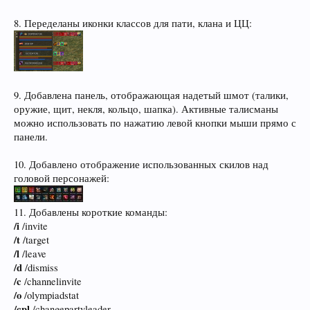
8. Переделаны иконки классов для пати, клана и ЦЦ:
9. Добавлена панель, отображающая надетый шмот (талики,
оружие, щит, некля, кольцо, шапка). Активные талисманы
можно использовать по нажатию левой кнопки мыши прямо с
панели.
10. Добавлено отображение использованных скилов над
головой персонажей:
11. Добавлены короткие команды:
/i
/invite
/t
/target
/l
/leave
/d
/dismiss
/c
/channelinvite
/o
/olympiadstat
/cpl
/changepartyleader