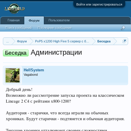
Войти или зарегистрироваться
Главная
Пользователи
Форум
Поиск сообщений
Последние сообщения
...
Форум
PvP5 x1200 High Five 5 сервер с бафером
Беседка
Администрации
Беседка
HellSystem
Vagabond
Добрый день!
Возможно ли рассмотрение запуска проекта на классическом
Lineage 2 C4 с рейтами х800-1200?
Аудитория - старички, что всегда играли на обычных
хрониках. Будут старички - подтянется и обычная аудитория.
Текущие хроники отталкивают своими сложностями.