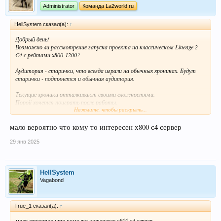
Administrator
Команда La2world.ru
HellSystem сказал(а):
↑
Добрый день!
Возможно ли рассмотрение запуска проекта на классическом Lineage 2
C4 с рейтами х800-1200?
Аудитория - старички, что всегда играли на обычных хрониках. Будут
старички - подтянется и обычная аудитория.
Текущие хроники отталкивают своими сложностями.
Порой хочется поиграть после работы.
Нажмите, чтобы раскрыть...
Заранее благодарю за ответ.
мало вероятно что кому то интересен х800 с4 сервер
29 янв 2025
HellSystem
Vagabond
True_1 сказал(а):
↑
мало вероятно что кому то интересен х800 с4 сервер