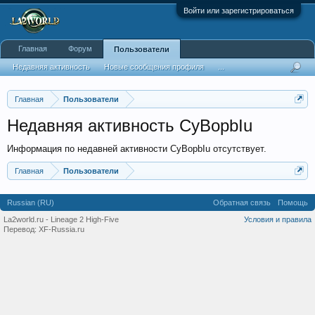
Войти или зарегистрироваться
Главная
Форум
Пользователи
Недавняя активность
Новые сообщения профиля
...
Главная
Пользователи
Недавняя активность СyBopbIu
Информация по недавней активности СyBopbIu отсутствует.
Главная
Пользователи
Russian (RU)
Обратная связь
Помощь
La2world.ru - Lineage 2 High-Five
Условия и правила
Перевод:
XF-Russia.ru