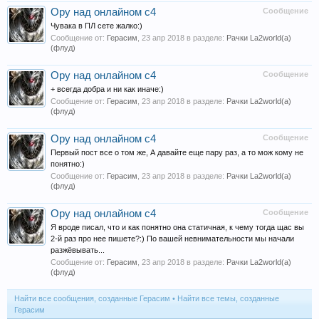
Ору над онлайном с4
Сообщение
Чувака в ПЛ сете жалко:)
Сообщение от:
Герасим
,
23 апр 2018
в разделе:
Рачки La2world(a)
(флуд)
Ору над онлайном с4
Сообщение
+ всегда добра и ни как иначе:)
Сообщение от:
Герасим
,
23 апр 2018
в разделе:
Рачки La2world(a)
(флуд)
Ору над онлайном с4
Сообщение
Первый пост все о том же, А давайте еще пару раз, а то мож кому не
понятно:)
Сообщение от:
Герасим
,
23 апр 2018
в разделе:
Рачки La2world(a)
(флуд)
Ору над онлайном с4
Сообщение
Я вроде писал, что и как понятно она статичная, к чему тогда щас вы
2-й раз про нее пишете?:) По вашей невнимательности мы начали
разжёвывать...
Сообщение от:
Герасим
,
23 апр 2018
в разделе:
Рачки La2world(a)
(флуд)
Найти все сообщения, созданные Герасим
Найти все темы, созданные
Герасим