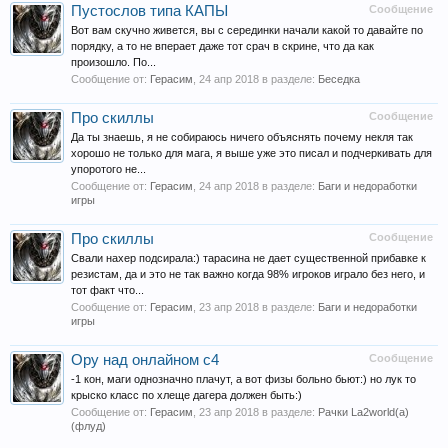
Пустослов типа КАПЫ
Сообщение
Вот вам скучно живется, вы с серединки начали какой то давайте по
порядку, а то не вперает даже тот срач в скрине, что да как
произошло. По...
Сообщение от:
Герасим
,
24 апр 2018
в разделе:
Беседка
Про скиллы
Сообщение
Да ты знаешь, я не собираюсь ничего объяснять почему некля так
хорошо не только для мага, я выше уже это писал и подчеркивать для
упоротого не...
Сообщение от:
Герасим
,
24 апр 2018
в разделе:
Баги и недоработки
игры
Про скиллы
Сообщение
Свали нахер подсирала:) тарасина не дает существенной прибавке к
резистам, да и это не так важно когда 98% игроков играло без него, и
тот факт что...
Сообщение от:
Герасим
,
23 апр 2018
в разделе:
Баги и недоработки
игры
Ору над онлайном с4
Сообщение
-1 кон, маги однозначно плачут, а вот физы больно бьют:) но лук то
крыско класс по хлеще дагера должен быть:)
Сообщение от:
Герасим
,
23 апр 2018
в разделе:
Рачки La2world(a)
(флуд)