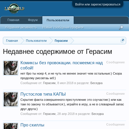
Войти или зарегистрироваться
Главная
Форум
Пользователи
Недавняя активность
Новые сообщения профиля
...
Главная
Пользователи
Герасим
Недавнее содержимое от Герасим
Комиксы без провокации. посмеемся над
Сообщение
собой!
нет бро ты ноер 4, и не чуть не менее значит чем остальные:) Скора
продолжу рисовтаь мб:)
Сообщение от:
Герасим
,
8 июл 2018
в разделе:
Беседка
Пустослов типа КАПЫ
Сообщение
Скрытие факта совершенного преступление это соучастие:) или как
там по закону то обзывается:), играйте в игру, а не в словарный запас
друг друга:)
Сообщение от:
Герасим
,
28 апр 2018
в разделе:
Беседка
Про скиллы
Сообщение