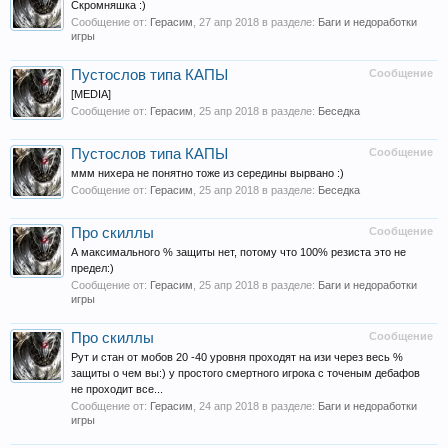
Скромняшка :)
Сообщение от:
Герасим
,
27 апр 2018
в разделе:
Баги и недоработки
игры
Пустослов типа КАПЫ
Сообщение
[MEDIA]
Сообщение от:
Герасим
,
25 апр 2018
в разделе:
Беседка
Пустослов типа КАПЫ
Сообщение
ммм нихера не понятно тоже из середины вырвано :)
Сообщение от:
Герасим
,
25 апр 2018
в разделе:
Беседка
Про скиллы
Сообщение
А максимального % защиты нет, потому что 100% резиста это не
предел:)
Сообщение от:
Герасим
,
25 апр 2018
в разделе:
Баги и недоработки
игры
Про скиллы
Сообщение
Рут и стан от мобов 20 -40 уровня проходят на изи через весь %
защиты о чем вы:) у простого смертного игрока с точеным дебафов
не проходит все...
Сообщение от:
Герасим
,
24 апр 2018
в разделе:
Баги и недоработки
игры