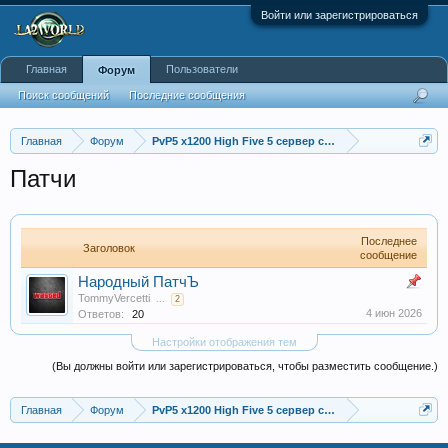
Войти или зарегистрироваться
Главная
Пользователи
Форум
Поиск сообщений
Последние сообщения
Главная
Форум
PvP5 x1200 High Five 5 сервер с бафером
Патчи
Последнее
Заголовок
сообщение
Народный ПатчЪ
TommyVercetti
...
2
4 июн 2026
Ответов:
20
Настройки отображения тем
(Вы должны войти или зарегистрироваться, чтобы разместить сообщение.)
Главная
Форум
PvP5 x1200 High Five 5 сервер с бафером