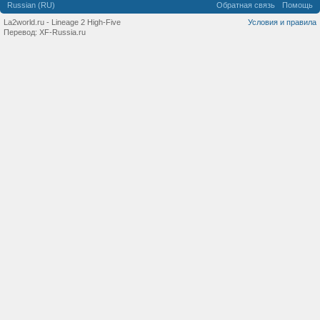
Russian (RU)
Обратная связь
Помощь
La2world.ru - Lineage 2 High-Five
Условия и правила
Перевод:
XF-Russia.ru