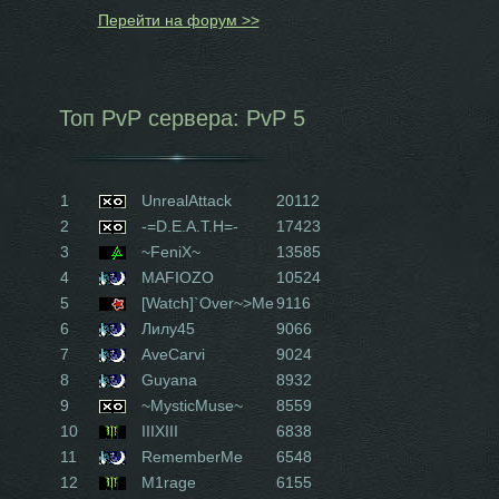
Перейти на форум >>
Топ PvP сервера: PvP 5
1
UnrealAttack
20112
2
-=D.E.A.T.H=-
17423
3
~FeniX~
13585
4
MAFIOZO
10524
5
[Watch]`Over~>Me
9116
6
Лилу45
9066
7
AveCarvi
9024
8
Guyana
8932
9
~MysticMuse~
8559
10
IIIXIII
6838
11
RememberMe
6548
12
M1rage
6155