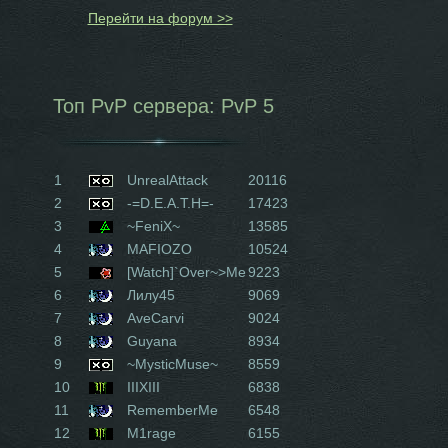
Перейти на форум >>
Топ PvP сервера: PvP 5
1
UnrealAttack
20116
2
-=D.E.A.T.H=-
17423
3
~FeniX~
13585
4
MAFIOZO
10524
5
[Watch]`Over~>Me
9223
6
Лилу45
9069
7
AveCarvi
9024
8
Guyana
8934
9
~MysticMuse~
8559
10
IIIXIII
6838
11
RememberMe
6548
12
M1rage
6155