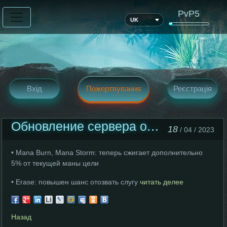
PvP5
UK
Вхід
Пожертвування
Реєстрація
Обновление сервера от 18 Апреля
18
/ 04 / 2023
• Mana Burn, Mana Storm: теперь сжигает дополнительно
5% от текущей маны цели
• Erase: повышен шанс отозвать слугу
читать делее
Назад