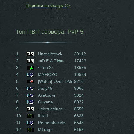
Перейти на форум >>
Топ ПВП сервера: PvP 5
1
UnrealAttack
20112
2
-=D.E.A.T.H=-
17423
3
~FeniX~
13585
4
MAFIOZO
10524
5
[Watch]`Over~>Me
9216
6
Лилу45
9066
7
AveCarvi
9024
8
Guyana
8932
9
~MysticMuse~
8559
10
IIIXIII
6838
11
RememberMe
6548
12
M1rage
6155