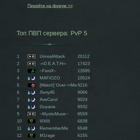
Перейти на форум >>
Топ ПВП сервера: PvP 5
1
UnrealAttack
20112
2
-=D.E.A.T.H=-
17423
3
~FeniX~
13585
4
MAFIOZO
10524
5
[Watch]`Over~>Me
9216
6
Лилу45
9066
7
AveCarvi
9024
8
Guyana
8932
9
~MysticMuse~
8559
10
IIIXIII
6838
11
RememberMe
6548
12
M1rage
6155