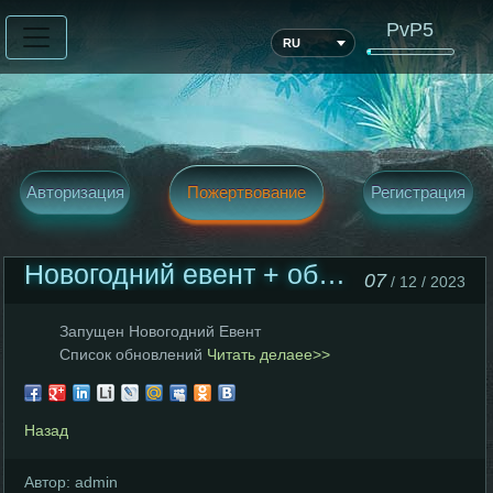
PvP5
RU
Авторизация
Пожертвование
Регистрация
Новогодний евент + обновление
07
/ 12 / 2023
Запущен Новогодний Евент
Список обновлений
Читать делаее>>
Назад
Автор:
admin