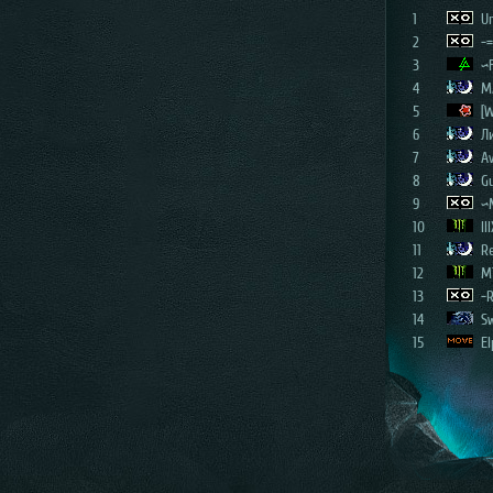
1
Un
2
-=
3
~
4
M
5
[W
6
Л
7
Av
8
G
9
~
10
III
11
R
12
M
13
-
14
S
15
E