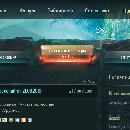
ная
Форум
Библиотека
Статистика
П
Скачать клиент игры
5.3 Gb
оризация
Регис
Последни
влений от 21.08.2019
21
/ 08 / 2019
10 лет наза
vaskodagama •
о ссылке:
Читать полностью.
н,Оружие.
белеф
Tokyo • Дата: