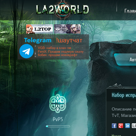
Глав
Авт
Набор испра
Описание п
TvT, Магази
PvP5