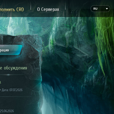
ожертвование
О Сервере
RU
трация
е обсуждения
д
 Дата: 07.07.2026
 25.06.2026