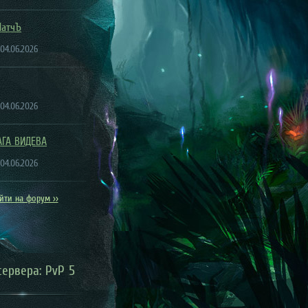
ПатчЪ
 04.06.2026
 04.06.2026
АГА ВИДЕВА
 04.06.2026
йти на форум >>
сервера: PvP 5