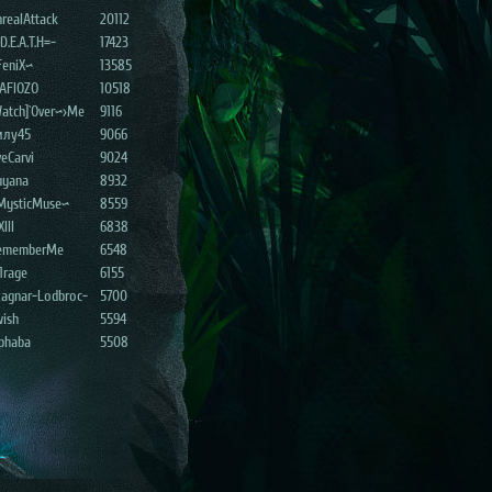
realAttack
20112
D.E.A.T.H=-
17423
FeniX~
13585
AFIOZO
10518
atch]`Over~>Me
9116
илу45
9066
eCarvi
9024
uyana
8932
MysticMuse~
8559
XIII
6838
ememberMe
6548
1rage
6155
Ragnar-Lodbroc-
5700
wish
5594
lphaba
5508