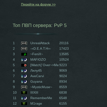
Перейти на форум >>
Топ ПВП сервера: PvP 5
1
UnrealAttack
20116
2
-=D.E.A.T.H=-
17423
3
~FeniX~
13585
4
MAFIOZO
10524
5
[Watch]`Over~>Me
9223
6
Лилу45
9069
7
AveCarvi
9024
8
Guyana
8934
9
~MysticMuse~
8559
10
IIIXIII
6838
11
RememberMe
6548
12
M1rage
6155