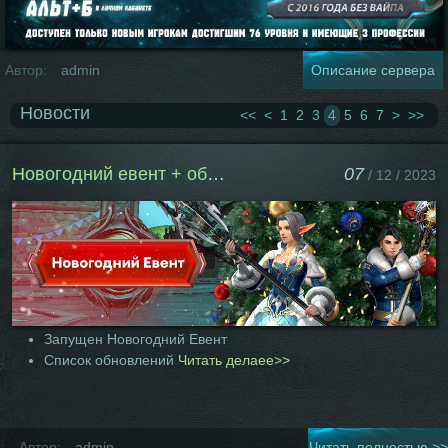
Автор:
admin
Описание сервера
Новости
<<
<
1
2
3
4
5
6
7
>
>>
Новогодний евент + обновление
07
/ 12 / 2023
Запущен Новогодний Евент
Список обновлений
Читать делаее>>
Автор:
admin
Читать полностью >>