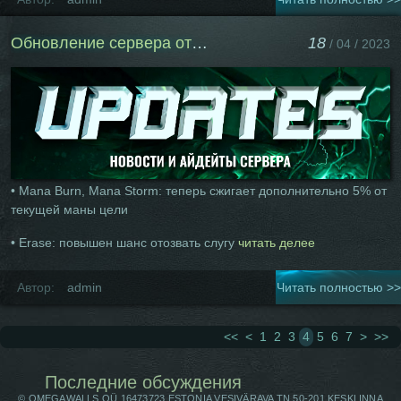
Обновление сервера от 18 Апреля
18
/ 04 / 2023
• Mana Burn, Mana Storm: теперь сжигает дополнительно 5% от
текущей маны цели
• Erase: повышен шанс отозвать слугу
читать делее
Автор:
admin
Читать полностью >>
<<
<
1
2
3
4
5
6
7
>
>>
Последние обсуждения
© OMEGAWALLS OÜ 16473723 ESTONIA VESIVÄRAVA TN 50-201 KESKLINNA