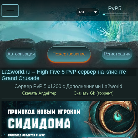
PvP5
RU
Авторизация
Пожертвование
Регистрация
La2world.ru – High Five 5 PvP cервер на клиенте
Grand Crusade
Сервер PvP 5 x1200 c Дополнениями La2world
Скачать Апдейтер
Скачать Gk (торрент)