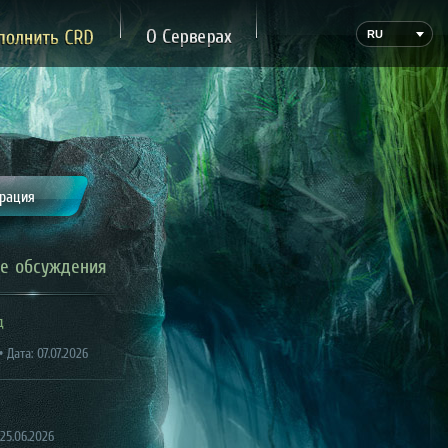
ожертвование
О Сервере
RU
трация
е обсуждения
д
 Дата: 07.07.2026
 25.06.2026