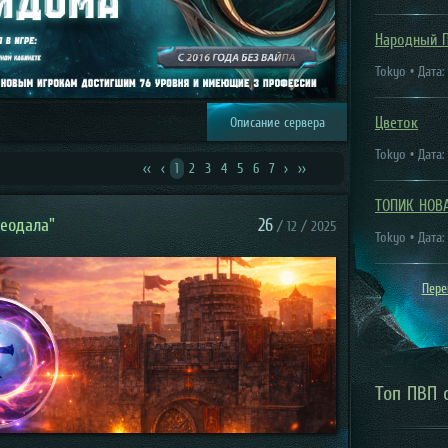
Народный 
Tokyo • Дата:
Цветок
Описание сервера
Tokyo • Дата:
<<
<
1
2
3
4
5
6
7
>
>>
ТОПИК НОВ
Феодала"
26
/ 12 / 2025
Tokyo • Дата:
Пере
Топ ПВП 