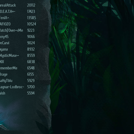
realAttack
20112
D.E.A.T.H=-
17423
FeniX~
13585
AFIOZO
10524
atch]`Over~>Me
9223
илу45
9066
eCarvi
9024
uyana
8932
MysticMuse~
8559
XIII
6838
ememberMe
6548
1rage
6155
6aHyTblu
5929
Ragnar-Lodbroc-
5700
wish
5594