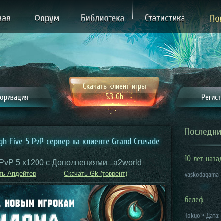
ная
Форум
Библиотека
Статистика
П
Скачать клиент игры
5.3 Gb
оризация
Регис
Последни
igh Five 5 PvP cервер на клиенте Grand Crusade
10 лет наза
PvP 5 x1200 c Дополнениями La2world
ть Апдейтер
Скачать Gk (торрент)
vaskodagama •
белеф
Tokyo • Дата: