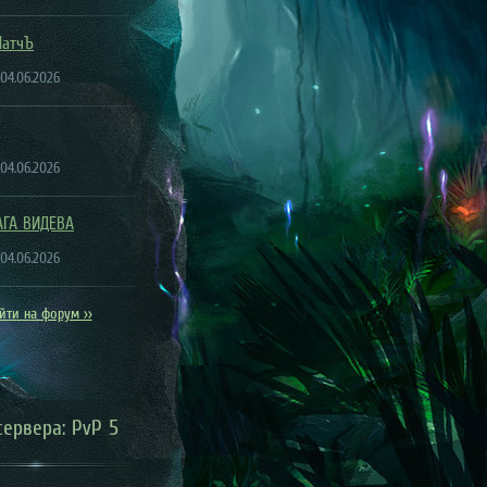
ПатчЪ
 04.06.2026
 04.06.2026
АГА ВИДЕВА
 04.06.2026
йти на форум >>
сервера: PvP 5