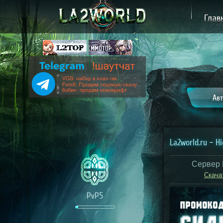
Глав
Авт
La2world.ru – H
Сервер 
Скача
PvP5