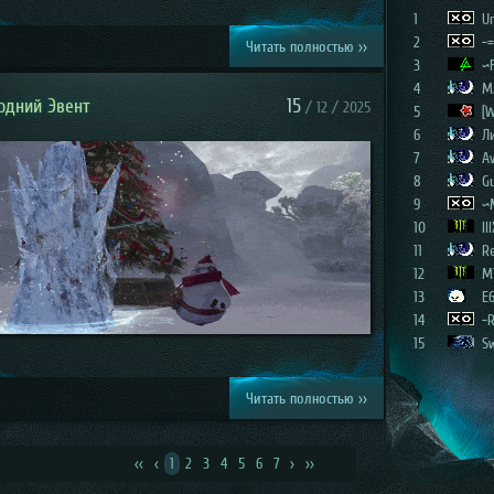
1
Un
2
-=
Читать полностью >>
3
~
4
M
одний Эвент
15
/ 12 / 2025
5
[W
6
Л
7
Av
8
G
9
~
10
III
11
R
12
M
13
E
14
-
15
S
Читать полностью >>
<<
<
1
2
3
4
5
6
7
>
>>