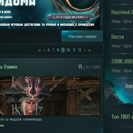
Народный 
Tokyo • Дата:
Цветок
Описание сервера
Tokyo • Дата:
<<
<
6
7
8
9
10
11
12
>
>>
ТОПИК НОВ
за Олимп
15
/ 11 / 2019
Tokyo • Дата:
Пере
Топ ПВП 
кен за медали олимпиады
уме