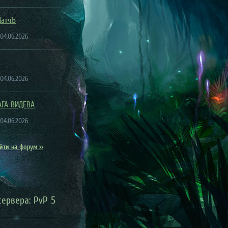
ПатчЪ
 04.06.2026
 04.06.2026
АГА ВИДЕВА
 04.06.2026
йти на форум >>
сервера: PvP 5