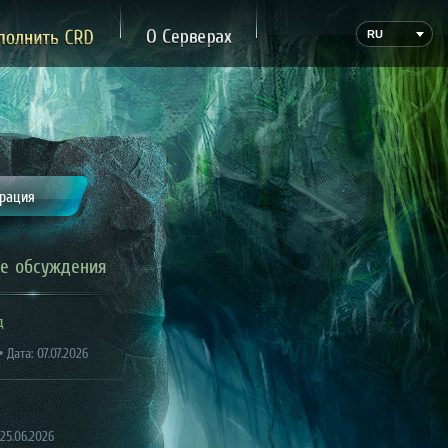
ожертвование
О Сервере
RU
трация
е обсуждения
д
 Дата: 07.07.2026
 25.06.2026