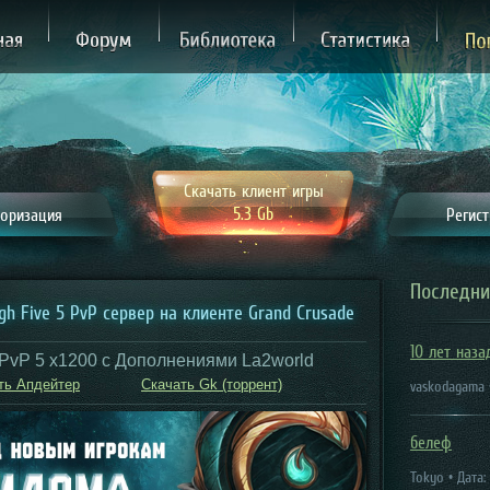
ная
Форум
Библиотека
Статистика
П
Скачать клиент игры
5.3 Gb
оризация
Регис
Последни
igh Five 5 PvP cервер на клиенте Grand Crusade
10 лет наза
PvP 5 x1200 c Дополнениями La2world
ть Апдейтер
Скачать Gk (торрент)
vaskodagama •
белеф
Tokyo • Дата: