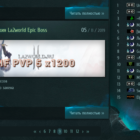
1
Un
2
-=
Читать полностью >>
3
~
4
M
ия La2world Epic Boss
05
/ 11 / 2019
5
[W
6
Л
7
Av
8
G
9
~
10
III
11
R
12
M
оссов
13
-
о закена
14
S
15
E
Читать полностью >>
<<
<
6
7
8
9
10
11
12
>
>>