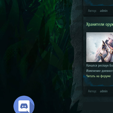
Автор:
admin
Хранители оруж
Начался респаун б
Изменение дневног
Читать на форуме
Автор:
admin