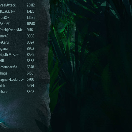
realAttack
20112
D.E.A.T.H=-
17423
FeniX~
13585
AFIOZO
10518
atch]`Over~>Me
9116
илу45
9066
eCarvi
9024
uyana
8932
MysticMuse~
8559
XIII
6838
ememberMe
6548
1rage
6155
Ragnar-Lodbroc-
5700
wish
5594
lphaba
5508