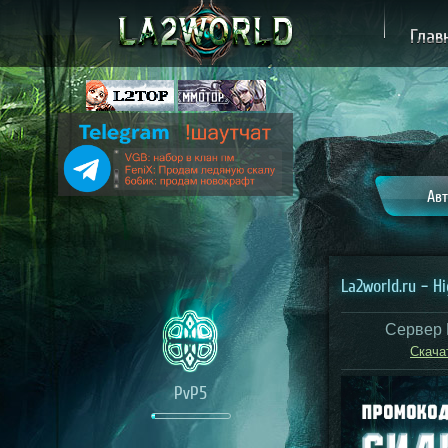
Глав
Авт
La2world.ru – H
Сервер 
Скача
PvP5