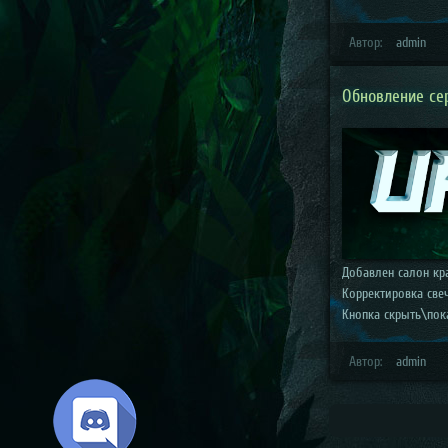
Автор:
admin
Обновление сер
Добавлен салон кра
Корректировка све
Кнопка скрыть\пока
Автор:
admin