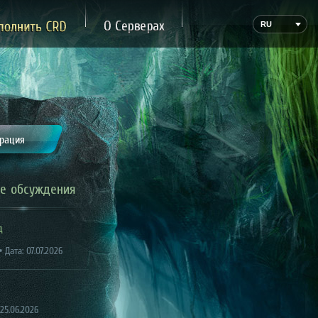
ожертвование
О Сервере
RU
трация
е обсуждения
д
 Дата: 07.07.2026
 25.06.2026