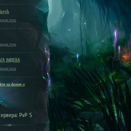
ПатчЪ
 04.06.2026
 04.06.2026
АГА ВИДЕВА
 04.06.2026
йти на форум >>
сервера: PvP 5