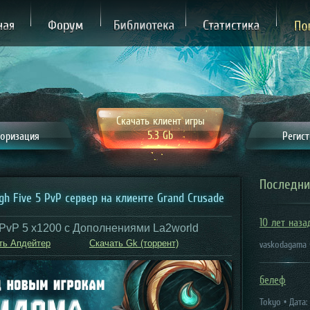
ная
Форум
Библиотека
Статистика
П
Скачать клиент игры
5.3 Gb
оризация
Регис
Последни
igh Five 5 PvP cервер на клиенте Grand Crusade
10 лет наза
PvP 5 x1200 c Дополнениями La2world
ть Апдейтер
Скачать Gk (торрент)
vaskodagama •
белеф
Tokyo • Дата: