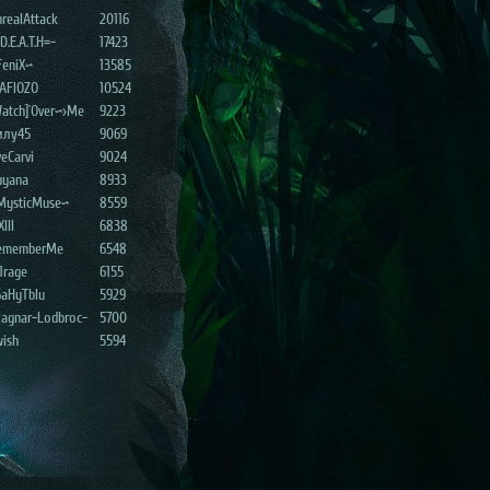
realAttack
20116
D.E.A.T.H=-
17423
FeniX~
13585
AFIOZO
10524
atch]`Over~>Me
9223
илу45
9069
eCarvi
9024
uyana
8933
MysticMuse~
8559
XIII
6838
ememberMe
6548
1rage
6155
6aHyTblu
5929
Ragnar-Lodbroc-
5700
wish
5594