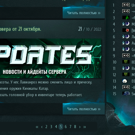
1
Un
2
-=
Читать полностью >>
3
~
4
M
вера от 21 октября.
21
/ 10 / 2022
5
[W
6
Л
7
Av
8
G
9
~
10
III
11
R
12
M
13
E
соты. У нпс Лавианроз можно сменить лицо и прическу.
14
-
чения оружия Кинжалы Катар.
15
S
зать головной убор в инвентаре теперь работает.
Читать полностью >>
<<
<
2
3
4
5
6
7
8
>
>>