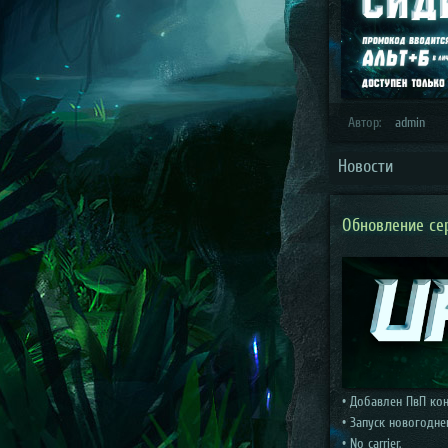
Автор:
admin
Новости
Обновление сер
• Добавлен ПвП кон
• Запуск новогодне
• No