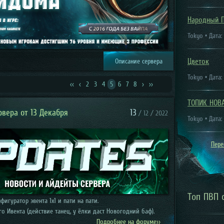
Народный 
Tokyo • Дата:
Цветок
Описание сервера
Tokyo • Дата:
<<
<
2
3
4
5
6
7
8
>
>>
ТОПИК НОВ
вера от 13 Декабря
13
/ 12 / 2022
Tokyo • Дата:
Пере
Топ ПВП 
фигуратор эвента 1х1 и пати на пати.
го Ивента (действие танец, у ёлки даст Новогодний баф).
 carrier.
Подробнее на форуме>>