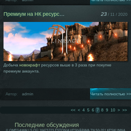
Премиум на НК ресурсы х3
23
/ 11 / 2020
Добыча
новокрафт
ресурсов выше в 3 раза при покупке
премиум аккаунта.
Автор:
admin
Читать полностью >>
<<
<
4
5
6
7
8
9
10
>
>>
Последние обсуждения
© OMEGAWALLS OÜ 16473723 ESTONIA VESIVÄRAVA TN 50-201 KESKLINNA