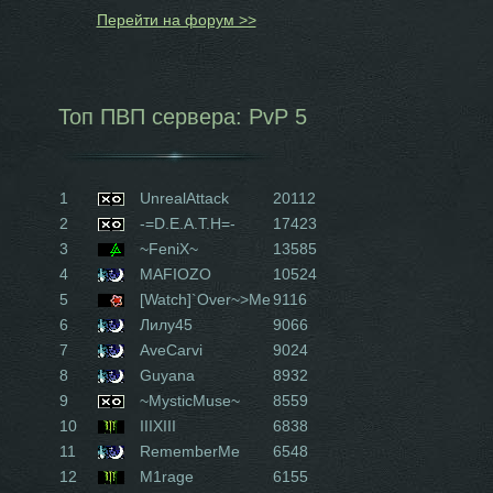
Перейти на форум >>
Топ ПВП сервера: PvP 5
1
UnrealAttack
20112
2
-=D.E.A.T.H=-
17423
3
~FeniX~
13585
4
MAFIOZO
10524
5
[Watch]`Over~>Me
9116
6
Лилу45
9066
7
AveCarvi
9024
8
Guyana
8932
9
~MysticMuse~
8559
10
IIIXIII
6838
11
RememberMe
6548
12
M1rage
6155