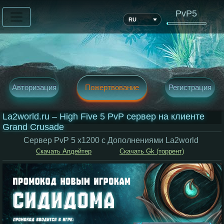
PvP5
RU
Авторизация
Пожертвование
Регистрация
La2world.ru – High Five 5 PvP cервер на клиенте
Grand Crusade
Сервер PvP 5 x1200 c Дополнениями La2world
Скачать Апдейтер
Скачать Gk (торрент)