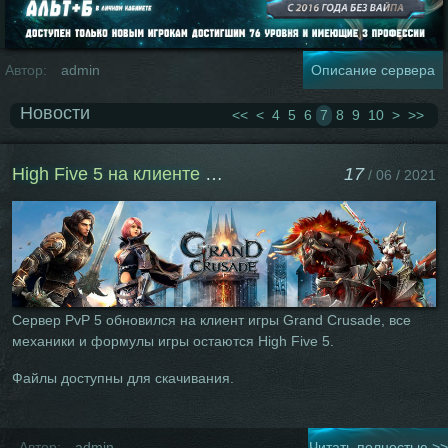
Автор:
admin
Описание сервера
Новости
<<
<
4
5
6
7
8
9
10
>
>>
High Five 5 на клиенте Grand Crusade
17
/ 06 / 2021
Сервер PvP 5 обновился на клиент игры Grand Crusade, все
механики и формулы игры остаются High Five 5.
Файлы доступны для скачивания.
Автор:
admin
Читать полностью >>