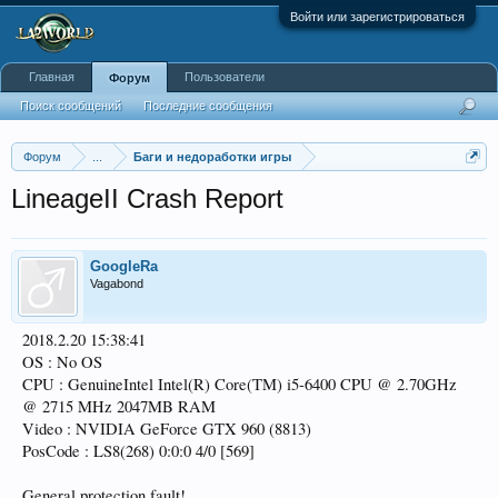
Войти или зарегистрироваться
Главная
Пользователи
Форум
Поиск сообщений
Последние сообщения
Форум
...
Баги и недоработки игры
LineageII Crash Report
GoogleRa
Vagabond
2018.2.20 15:38:41
OS : No OS
CPU : GenuineIntel Intel(R) Core(TM) i5-6400 CPU @ 2.70GHz
@ 2715 MHz 2047MB RAM
Video : NVIDIA GeForce GTX 960 (8813)
PosCode : LS8(268) 0:0:0 4/0 [569]
General protection fault!