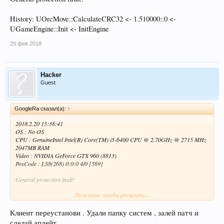
History: UOrcMove::CalculateCRC32 <- 1.510000::0 <-
UGameEngine::Init <- InitEngine
20 фев 2018
Hacker
Guest
GoogleRa сказал(а):
↑
2018.2.20 15:38:41
OS : No OS
CPU : GenuineIntel Intel(R) Core(TM) i5-6400 CPU @ 2.70GHz @ 2715 MHz
2047MB RAM
Video : NVIDIA GeForce GTX 960 (8813)
PosCode : LS8(268) 0:0:0 4/0 [569]
General protection fault!
Нажмите, чтобы раскрыть...
History: UOrcMove::CalculateCRC32 <- 1.510000::0 <- UGameEngine::Init
<- InitEngine
Клиент переустанови . Удали папку систем , залей патч и
сделай апдейт .