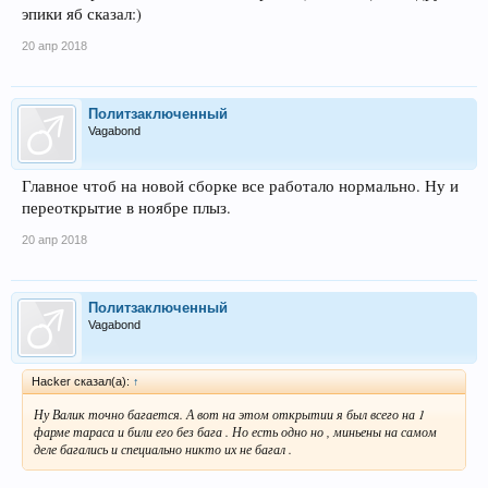
эпики яб сказал:)
20 апр 2018
Политзаключенный
Vagabond
Главное чтоб на новой сборке все работало нормально. Ну и
переоткрытие в ноябре плыз.
20 апр 2018
Политзаключенный
Vagabond
Hacker сказал(а):
↑
Ну Валик точно багается. А вот на этом открытии я был всего на 1
фарме тараса и били его без бага . Но есть одно но , миньены на самом
деле багались и специально никто их не багал .