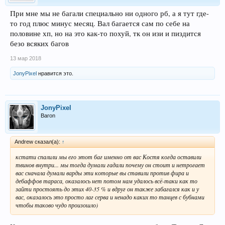
При мне мы не багали специально ни одного рб, а я тут где-
то год плюс минус месяц. Вал багается сам по себе на
половине хп, но на это как-то похуй, тк он изи и пиздится
безо всяких багов
13 мар 2018
JonyPixel
нравится это.
JonyPixel
Baron
Andrew сказал(а):
↑
кстати спалили мы его этот баг именно от вас Костя когда оставили
твинов внутри... мы тогда думали гадали почему он стоит и нетрогает
вас сначала думали варды эти которые вы ставили против фира и
дебаффов тараса, оказалось нет потом нам удалось всё-таки как то
зайти простоять до этих 40-35 % и вдруг он также забагался как и у
вас, оказалось это просто лаг серва и ненадо каких то танцев с бубнами
чтобы таково чудо произошло)