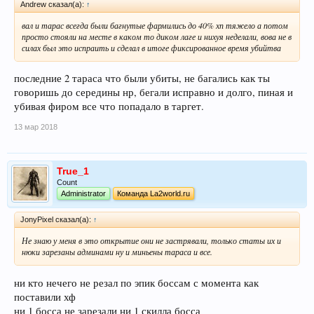
Andrew сказал(а):
↑
вал и тарас всегда были багнутые фармились до 40% хп тяжело а потом
просто стояли на месте в каком то диком лаге и нихуя неделали, вова не в
силах был это испраить и сделал в итоге фиксированное время убийтва
последние 2 тараса что были убиты, не багались как ты
говоришь до середины нр, бегали исправно и долго, пиная и
убивая фиром все что попадало в таргет.
13 мар 2018
True_1
Count
Administrator
Команда La2world.ru
JonyPixel сказал(а):
↑
Не знаю у меня в это открытие они не застрявали, только статы их и
нюки зарезаны админами ну и миньены тараса и все.
ни кто нечего не резал по эпик боссам с момента как
поставили хф
ни 1 босса не зарезали ни 1 скилла босса