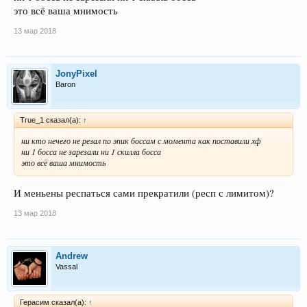
это всё ваша мнимость
13 мар 2018
JonyPixel
Baron
True_1 сказал(а):
↑
ни кто нечего не резал по эпик боссам с момента как поставили хф
ни 1 босса не зарезали ни 1 скилла босса
это всё ваша мнимость
И меньены респаться сами прекратили (респ с лимитом)?
13 мар 2018
Andrew
Vassal
Герасим сказал(а):
↑