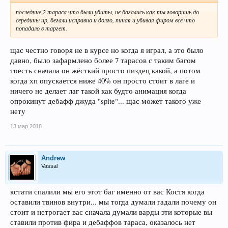
последние 2 тараса что были убиты, не багались как ты говоришь до
середины нр, бегали исправно и долго, пиная и убивая фиром все что
попадало в таргет.
щас честно говоря не в курсе но когда я играл, а это было
давно, было зафармлено более 7 тарасов с таким багом
тоесть сначала он жёсткий просто пиздец какой, а потом
когда хп опускается ниже 40% он просто стоит в лаге и
ничего не делает лаг такой как будто анимация когда
опрокинут дебафф джуда "spite"... щас может такого уже
нету
13 мар 2018
Andrew
Vassal
кстати спалили мы его этот баг именно от вас Костя когда
оставили твинов внутри... мы тогда думали гадали почему он
стоит и нетрогает вас сначала думали варды эти которые вы
ставили против фира и дебаффов тараса, оказалось нет