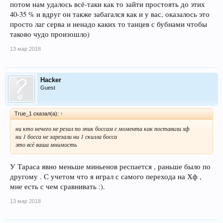
потом нам удалось всё-таки как то зайти простоять до этих
40-35 % и вдруг он также забагался как и у вас, оказалось это
просто лаг серва и ненадо каких то танцев с бубнами чтобы
таково чудо произошло)
13 мар 2018
Hacker
Guest
True_1 сказал(а):
↑
ни кто нечего не резал по эпик боссам с момента как поставили хф
ни 1 босса не зарезали ни 1 скилла босса
это всё ваша мнимость
У Тараса явно меньше миньенов респается , раньше было по
другому . С учетом что я играл с самого перехода на Хф ,
мне есть с чем сравнивать :).
13 мар 2018