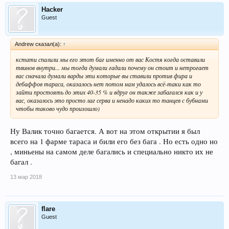
Hacker
Guest
Andrew сказал(а):
↑
кстати спалили мы его этот баг именно от вас Костя когда оставили
твинов внутри... мы тогда думали гадали почему он стоит и нетрогает
вас сначала думали варды эти которые вы ставили против фира и
дебаффов тараса, оказалось нет потом нам удалось всё-таки как то
зайти простоять до этих 40-35 % и вдруг он также забагался как и у
вас, оказалось это просто лаг серва и ненадо каких то танцев с бубнами
чтобы таково чудо произошло)
Ну Валик точно багается. А вот на этом открытии я был
всего на 1 фарме тараса и били его без бага . Но есть одно но
, миньены на самом деле багались и специально никто их не
багал .
13 мар 2018
flare
Guest