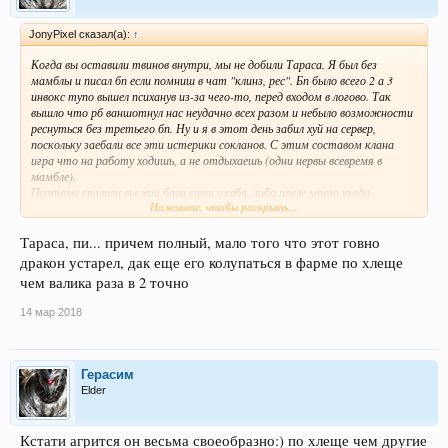
JonyPixel сказал(а):
↑
Когда вы оставили твинов внутри, мы не добили Тараса. Я был без
мамблы и писал бп если помниш в чат "клинз, рес". Бп было всего 2 а 3
инвокс тупо вышел психанув из-за чего-то, перед входом в логово. Так
вышло что рб ваншотнул нас неудачно всех разом и небыло возможности
реснуться без третьего бп. Ну и я в этот день забил хуй на сервер,
поскольку заебали все эти истерики сокланов. С этим составом клана
игра что на работу ходишь, а не отдыхаешь (одни нервы всевремя в
мамбле).
Поэтому спалили вы эти баги сами у себя, либо после моего ухода.
Нажмите, чтобы раскрыть...
Ps Тарас и вал в это открытие при мне ниразу не застрявали. Раньше
помню на позапрошлом открытии, Вал мог просто у стенки застрять в
Тараса, пи... причем полный, мало того что этот говно
текстурах 50х50, а тарас четко всегда работал...
дракон устарел, дак еще его колупаться в фарме по хлеще
чем валика раза в 2 точно
14 мар 2018
Герасим
Elder
Кстати агрится он весьма своеобразно:) по хлеще чем другие