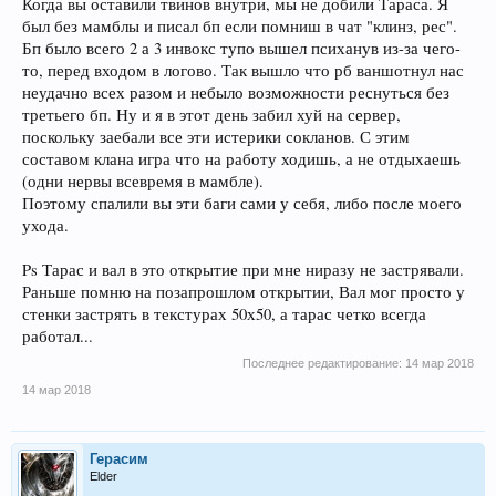
Когда вы оставили твинов внутри, мы не добили Тараса. Я
был без мамблы и писал бп если помниш в чат "клинз, рес".
Бп было всего 2 а 3 инвокс тупо вышел психанув из-за чего-
то, перед входом в логово. Так вышло что рб ваншотнул нас
неудачно всех разом и небыло возможности реснуться без
третьего бп. Ну и я в этот день забил хуй на сервер,
поскольку заебали все эти истерики сокланов. С этим
составом клана игра что на работу ходишь, а не отдыхаешь
(одни нервы всевремя в мамбле).
Поэтому спалили вы эти баги сами у себя, либо после моего
ухода.
Ps Тарас и вал в это открытие при мне ниразу не застрявали.
Раньше помню на позапрошлом открытии, Вал мог просто у
стенки застрять в текстурах 50х50, а тарас четко всегда
работал...
Последнее редактирование:
14 мар 2018
14 мар 2018
Герасим
Elder