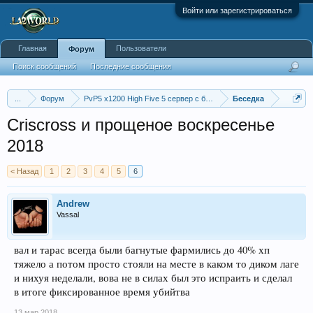
Войти или зарегистрироваться
Главная
Пользователи
Форум
Поиск сообщений
Последние сообщения
...
Форум
PvP5 x1200 High Five 5 сервер с бафером
Беседка
Criscross и прощеное воскресенье
2018
< Назад
1
2
3
4
5
6
Andrew
Vassal
вал и тарас всегда были багнутые фармились до 40% хп
тяжело а потом просто стояли на месте в каком то диком лаге
и нихуя неделали, вова не в силах был это испраить и сделал
в итоге фиксированное время убийтва
13 мар 2018