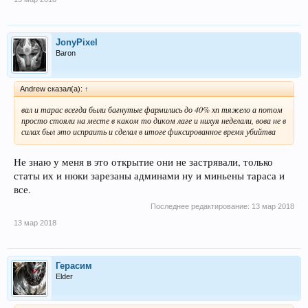
JonyPixel
Baron
Andrew сказал(а):
↑
вал и тарас всегда были багнутые фармились до 40% хп тяжело а потом
просто стояли на месте в каком то диком лаге и нихуя неделали, вова не в
силах был это испраить и сделал в итоге фиксированное время убийтва
Не знаю у меня в это открытие они не застрявали, только
статы их и нюки зарезаны админами ну и миньены тараса и
все.
Последнее редактирование:
13 мар 2018
13 мар 2018
Герасим
Elder