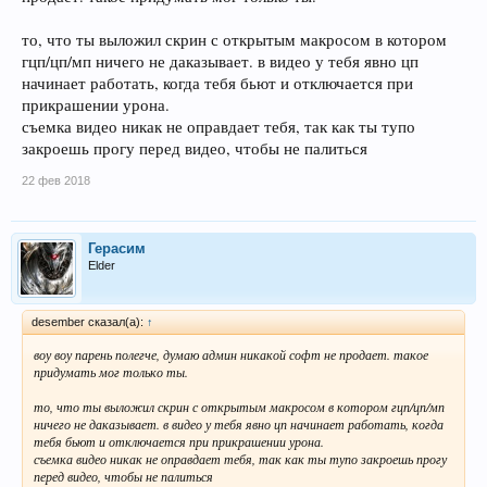
то, что ты выложил скрин с открытым макросом в котором
гцп/цп/мп ничего не даказывает. в видео у тебя явно цп
начинает работать, когда тебя бьют и отключается при
прикрашении урона.
съемка видео никак не оправдает тебя, так как ты тупо
закроешь прогу перед видео, чтобы не палиться
22 фев 2018
Герасим
Elder
desember сказал(а):
↑
воу воу парень полегче, думаю админ никакой софт не продает. такое
придумать мог только ты.
то, что ты выложил скрин с открытым макросом в котором гцп/цп/мп
ничего не даказывает. в видео у тебя явно цп начинает работать, когда
тебя бьют и отключается при прикрашении урона.
съемка видео никак не оправдает тебя, так как ты тупо закроешь прогу
перед видео, чтобы не палиться