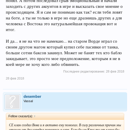
понял. А потом последовал срыв эмоциональный и начали
заходить с других акоунтов в игре и высказать свое мнение о
происходящем. Я и сам не понимаю как так? если тебя ловят
на боте, а ты не только в игре но еще дразнишь других а для
человека с Востока это натуральнейшая провокация вот и
итог.
И да... я не на что не намекаю... на старом Ворде играл со
своим другом магом который купил себе пасивки от танка,
больше сотни баксов закинул. Может не банят тех кто бабло
закидывает, это просто мое предположение, которым я не в
коей мере не хочу кого либо обвинить.
Последнее редактирование:
28 фев 2018
28 фев 2018
desember
Vassal
Fellow сказал(а):
↑
СЕ клан создал Вова и я активно ему помогал. В силу различных причин мы
отошли от дел изредка появляясь в игре. Если бы не Крис то от клана бы