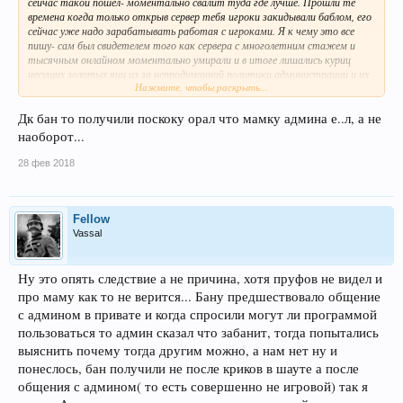
сейчас такой пошел- моментально свалит туда где лучше. Прошли те
времена когда только открыв сервер тебя игроки закидывали баблом, его
сейчас уже надо зарабатывать работая с игроками. Я к чему это все
пишу- сам был свидетелем того как сервера с многолетним стажем и
тысячным онлайном моментально умирали и в итоге лишались куриц
несущих золотых яиц из за непродуманной политики администрации и их
Нажмите, чтобы раскрыть...
косяков. То что на данный момент произошло это только следствие, а не
причина. И да чем меньше сервер, тем больше все друг о друге знают и
замечают и у админа не должно быть любимчиков типа этого разбаню а
Дк бан то получили поскоку орал что мамку админа е..л, а не
этого нет, да потому что все на виду находится. И разве игроки что то
наоборот...
нарушают пытаясь узнать почему за одно и тоже нарушение одного
милуют из клана соперников а из твоего нет. На это вроде бы надо дать
28 фев 2018
обоснованный ответ а не отсылать в бан.
Fellow
Vassal
Ну это опять следствие а не причина, хотя пруфов не видел и
про маму как то не верится... Бану предшествовало общение
с админом в привате и когда спросили могут ли программой
пользоваться то админ сказал что забанит, тогда попытались
выяснить почему тогда другим можно, а нам нет ну и
понеслось, бан получили не после криков в шауте а после
общения с админом( то есть совершенно не игровой) так я