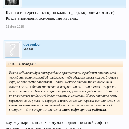
Кстати интересна история клана тфг (в хорошем смысле).
Когда впринцепи основан, где играли...
21 фев 2018
desember
Vassal
DJiGiT сказал(а):
↑
Если я сейчас зайду и сниму видос с процессами и с рабочим столом всей
херней ты заткнешься? Я предлагаю тебе сделать тоже самое, будешь в
ахуе, но эта тема работает. Создай макрос аналогичный, большие и
маленькие цп + банки мп впихни в макрос, затем "чат с Enter" и просто
зажми единицу. Никакой софт не нужен, у меня все работает. Я никогда
не пользовался на la2worl даже простым кликером. У всех сокланов сеты
переточены да у всех на сервере, я имею сеты, которые я сам точил и я не
имею понятия как вы тут выпендриваетесь со своими сетами на 8-9
которые 100% с софтом точили и
этот софт купили у админа
.
воу воу парень полегче, думаю админ никакой софт не
продает. такое придумать мог только ты.