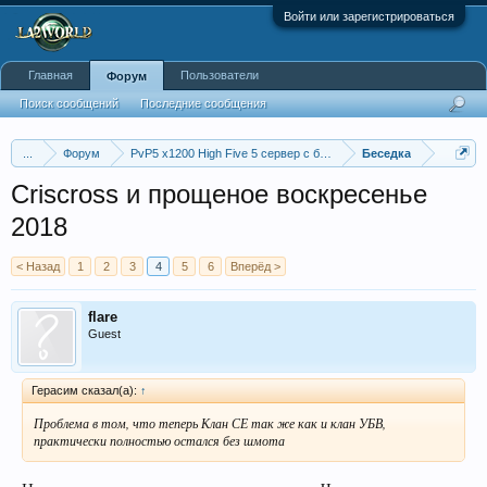
Войти или зарегистрироваться
Главная
Пользователи
Форум
Поиск сообщений
Последние сообщения
...
Форум
PvP5 x1200 High Five 5 сервер с бафером
Беседка
Criscross и прощеное воскресенье
2018
< Назад
1
2
3
4
5
6
Вперёд >
flare
Guest
Герасим сказал(а):
↑
Проблема в том, что теперь Клан СЕ так же как и клан УБВ,
практически полностью остался без шмота