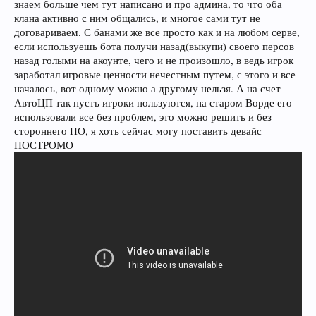
знаем больше чем тут написано и про админа, то что оба
клана активно с ним общались, и многое сами тут не
договариваем. С банами же все просто как и на любом серве,
если используешь бота получи назад(выкупи) своего персов
назад голыми на акоунте, чего и не произошло, в ведь игрок
заработал игровые ценности нечестным путем, с этого и все
началось, вот одному можно а другому нельзя. А на счет
АвтоЦП так пусть игроки пользуются, на старом Ворде его
использовали все без проблем, это можно решить и без
стороннего ПО, я хоть сейчас могу поставить девайс
НОСТРОМО