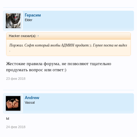
Герасим
Elder
Hacker сказал(а):
↑
Поржал. Софт который якобы АДМИН продает:). Глупее поста не видел
.
Жестокие правила форума, не позволяют тщательно
продумать вопрос или ответ:)
23 фев 2018
Andrew
Vassal
ы
24 фев 2018