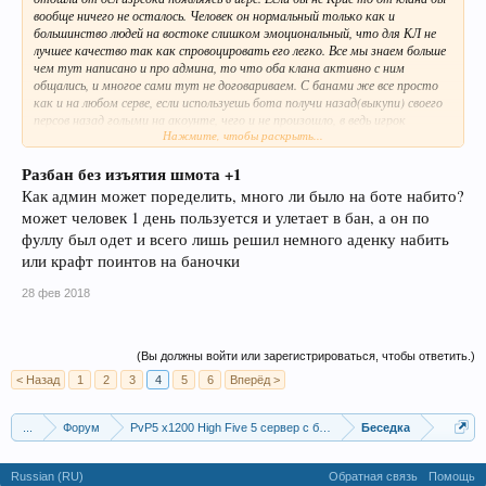
вообще ничего не осталось. Человек он нормальный только как и
большинство людей на востоке слишком эмоциональный, что для КЛ не
лучшее качество так как спровоцировать его легко. Все мы знаем больше
чем тут написано и про админа, то что оба клана активно с ним
общались, и многое сами тут не договариваем. С банами же все просто
как и на любом серве, если используешь бота получи назад(выкупи) своего
персов назад голыми на акоунте, чего и не произошло, в ведь игрок
Нажмите, чтобы раскрыть...
заработал игровые ценности нечестным путем, с этого и все началось,
вот одному можно а другому нельзя. А на счет АвтоЦП так пусть
Разбан без изъятия шмота +1
игроки пользуются, на старом Ворде его использовали все без проблем,
это можно решить и без стороннего ПО, я хоть сейчас могу поставить
Как админ может поределить, много ли было на боте набито?
может человек 1 день пользуется и улетает в бан, а он по
фуллу был одет и всего лишь решил немного аденку набить
или крафт поинтов на баночки
28 фев 2018
девайс НОСТРОМО
и
(Вы должны войти или зарегистрироваться, чтобы ответить.)
настроить(лень ) макросы как хочу и это не будет нарушением. Решение
< Назад
1
2
3
4
5
6
Вперёд >
проблемы однозначно (ведь людей и так мало) разбан игроков, тем кто
занимался ботоводством изьятие шмота.
...
Форум
PvP5 x1200 High Five 5 сервер с бафером
Беседка
Russian (RU)
Обратная связь
Помощь