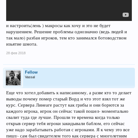
и настроить(лень ) макросы как хочу и это не будет
нарушением. Решение проблемы однозначно (ведь людей и
так мало) разбан игроков, тем кто занимался ботоводством
изьятие шмота.
28 фев 2018
Fellow
Vassal
Еще что хотел добавить к написанному, а разве кто то делает
выводы почему помер старый Ворд и что этот взял тот же
курс. Сервера Линеаге растут как грибы и они борются за
каждого игрока, игрок он сейчас такой пошел- моментально
свалит туда где лучше. Прошли те времена когда только
открыв сервер тебя игроки закидывали баблом, его сейчас
уже надо зарабатывать работая с игроками. Я к чему это все
пишу- сам был свидетелем того как сервера с многолетним