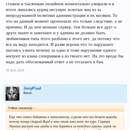
стажем и тысячным онлайном моментально умирали и в
итоге лишались куриц несущих золотых яиц из за
непродуманной политики администрации и их косяков. То
что на данный момент произошло это только следствие, а не
причина. И да чем меньше сервер, тем больше все друг о
друге знают и замечают и у админа не должно быть
любимчиков типа этого разбаню а этого нет, да потому что
все на виду находится. И разве игроки что то нарушают
пытаясь узнать почему за одно и тоже нарушение одного
милуют из клана соперников а из твоего нет. На это вроде бы
надо дать обоснованный ответ а не отсылать в бан.
28 фев 2018
JonyPixel
Baron
Fellow сказал(а):
↑
Еще что хотел добавить к написанному, а разве кто то делает выводы
почему помер старый Ворд и что этот взял тот же курс. Сервера
Линеаге растут как грибы и они борются за каждого игрока, игрок он