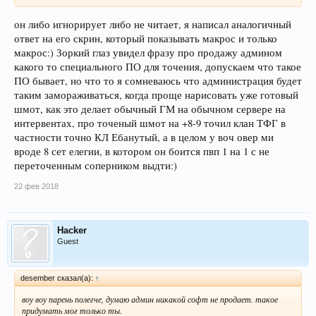
он либо игнорирует либо не читает, я написал аналогичный
ответ на его скрин, который показывать макрос и только
макрос:) Зоркий глаз увидел фразу про продажу админом
какого то специального ПО для точения, допускаем что такое
ПО бывает, но что то я сомневаюсь что администрация будет
таким замораживаться, когда проще нарисовать уже готовый
шмот, как это делает обычный ГМ на обычном сервере на
интервентах, про точеный шмот на +8-9 точил клан ТФГ в
частности точно КЛ Ебанутый, а в целом у воч овер ми
вроде 8 сет елегии, в котором он боится пвп 1 на 1 с не
переточенным соперником выдти:)
22 фев 2018
Hacker
Guest
desember сказал(а):
↑
воу воу парень полегче, думаю админ никакой софт не продает. такое
придумать мог только ты.