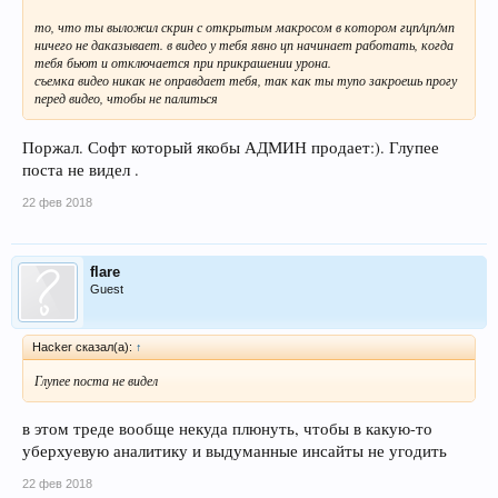
то, что ты выложил скрин с открытым макросом в котором гцп/цп/мп
ничего не даказывает. в видео у тебя явно цп начинает работать, когда
тебя бьют и отключается при прикрашении урона.
съемка видео никак не оправдает тебя, так как ты тупо закроешь прогу
перед видео, чтобы не палиться
Поржал. Софт который якобы АДМИН продает:). Глупее
поста не видел .
22 фев 2018
flare
Guest
Hacker сказал(а):
↑
Глупее поста не видел
в этом треде вообще некуда плюнуть, чтобы в какую-то
уберхуевую аналитику и выдуманные инсайты не угодить
22 фев 2018