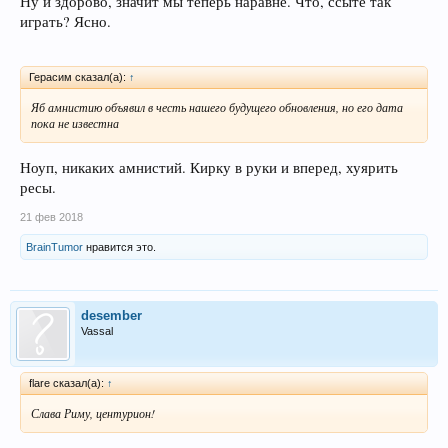
Ну и здорово, значит мы теперь наравне. Что, ссыте так
играть? Ясно.
Герасим сказал(а):
↑
Яб амнистию объявил в честь нашего будущего обновления, но его дата
пока не известна
Ноуп, никаких амнистий. Кирку в руки и вперед, хуярить
ресы.
21 фев 2018
BrainTumor
нравится это.
desember
Vassal
flare сказал(а):
↑
Слава Риму, центурион!