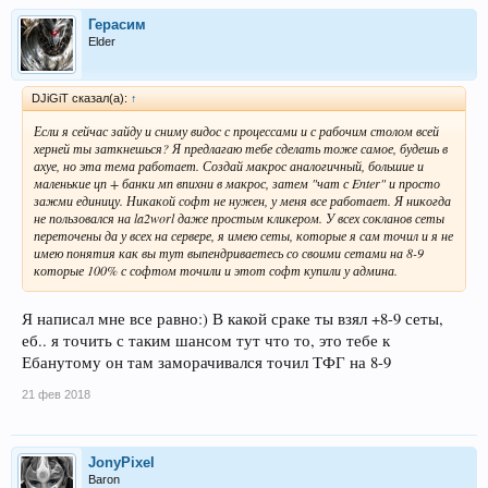
Герасим
Elder
DJiGiT сказал(а):
↑
Если я сейчас зайду и сниму видос с процессами и с рабочим столом всей
херней ты заткнешься? Я предлагаю тебе сделать тоже самое, будешь в
ахуе, но эта тема работает. Создай макрос аналогичный, большие и
маленькие цп + банки мп впихни в макрос, затем "чат с Enter" и просто
зажми единицу. Никакой софт не нужен, у меня все работает. Я никогда
не пользовался на la2worl даже простым кликером. У всех сокланов сеты
переточены да у всех на сервере, я имею сеты, которые я сам точил и я не
имею понятия как вы тут выпендриваетесь со своими сетами на 8-9
которые 100% с софтом точили и этот софт купили у админа.
Я написал мне все равно:) В какой сраке ты взял +8-9 сеты,
еб.. я точить с таким шансом тут что то, это тебе к
Ебанутому он там заморачивался точил ТФГ на 8-9
21 фев 2018
JonyPixel
Baron