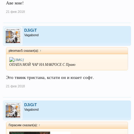
Аве мне!
21 фев 2018
DJiGiT
Vagabond
pleomax5 сказал(а):
↑
ОПАПА МОЙ ЧАР НА МАКРОСЕ С Право
Это твинк тристана, кстати он и юзает софт.
21 фев 2018
DJiGiT
Vagabond
Герасим сказал(а):
↑