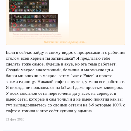
Нажмите, чтобы раскрыть...
Ты прям опроверг все наши подозрение, показав свой рабочий стол в
момент игры, ну да да, нет стоп, где рабочий стол, где запуск,
Если я сейчас зайду и сниму видос с процессами и с рабочим
Диспетчера задач с прцессамми? как ты пытаешся отмыться от того
столом всей херней ты заткнешься? Я предлагаю тебе
дерьма которым пытаешся обмазать совсем не зная тех кого
сделать тоже самое, будешь в ахуе, но эта тема работает.
обмазывать пытаешся, твой скрин, только скрин, он ничего не
доказывает и ничего не опровергает, при юзе макроса, КОГДА ТЫ жмешь
Создай макрос аналогичный, большие и маленькие цп +
МЫШКОЙ ПО ЭКРАНУ БЕЗ ПРЕРЫВНО и жреш СР , если даже ты
банки мп впихни в макрос, затем "чат с Enter" и просто
пожимаешь сам макрос херову тучу раз, он не будет работать так как у
зажми единицу. Никакой софт не нужен, у меня все работает.
половины твоего клана, потому что ОН СБИВАЕТСЯ это программа,
Я никогда не пользовался на la2worl даже простым кликером.
программа АПРИОРИ макросом тормозит использование живых скилов,
банок и прочего, я б.. для кого пример с Даниель Дефо привел, ты в стенку
У всех сокланов сеты переточены да у всех на сервере, я
лбом долбишся или что? да утыкайся ты уже наконец, срать чем вы там
имею сеты, которые я сам точил и я не имею понятия как вы
пользуетесь, только срать на тех кто не пользуется без основательно или
тут выпендриваетесь со своими сетами на 8-9 которые 100% с
основываясь только на своих альфа скилах, или своем опыте использования
софтом точили и этот софт купили у админа.
стороннего ПО не нужно, не докажешь, так же ка к и не докажешь
обратное сейчас ТЫ что ты ни чего не юзал, потому что на ВИДЕО не
заснято ничего кроме игры, пояснять дальше смысла не вижу, ты так же
21 фев 2018
глупо ведеш себя как и воч овер ми которого зовут на пвп, который
прилетает заряженный шилкой и понтуеца почем свет видел:)