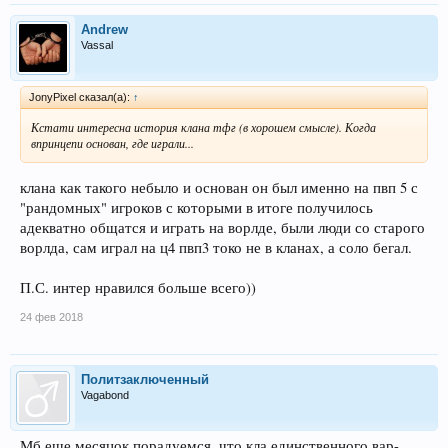
Andrew
Vassal
JonyPixel сказал(а):
↑
Кстати интересна история клана тфг (в хорошем смысле). Когда
впринцепи основан, где играли...
клана как такого небыло и основан он был именно на пвп 5 с
"рандомных" игроков с которыми в итоге получилось
адекватно общатся и играть на ворлде, были люди со старого
ворлда, сам играл на ц4 пвп3 токо не в кланах, а соло бегал.
П.С. интер нравился больше всего))
24 фев 2018
Политзаключенный
Vagabond
Мб еще месяцок порадуемся, что кла единственного вар-