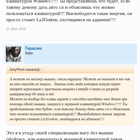
клавиатурой Windows!!!!! Ты представляешь что будет, если
лбом долбишся или что? да утыкайся ты уже наконец, срать чем вы там
такому демону дать авто сп и объяснишь что можно
пользуетесь, только срать на тех кто не пользуется без основательно или
пользоваться клавиатурой!!! Высвободится такая энергия, он
основываясь только на своих альфа скилах, или своем опыте использования
просто станет La2Godom, охотящимся на админов!!!!
стороннего ПО не нужно, не докажешь, так же ка к и не докажешь
обратное сейчас ТЫ что ты ни чего не юзал, потому что на ВИДЕО не
заснято ничего кроме игры, пояснять дальше смысла не вижу, ты так же
21 фев 2018
глупо ведеш себя как и воч овер ми которого зовут на пвп, который
прилетает заряженный шилкой и понтуеца почем свет видел:)
Герасим
Elder
JonyPixel сказал(а):
↑
А может он мастер мышки, стиль нарушки! Может он тыкает в нее как
не кто никогда не тыкал... Знаешь есть люди которые всякую херню
творят нереальную с простыми вещами в ютубе о типо из разряда
шавермастер 80 левла и тд.
Может он вообще без клавы играет и способен нагибать что демон при
помощи одной мышки, макроса и экранной клавиатурой Windows!!!!! Ты
представляешь что будет, если такому демону дать авто сп и объяснишь
что можно пользоваться клавиатурой!!! Высвободится такая энергия,
он просто станет La2Godom, охотящимся на админов!!!!
Это я в угоду своей специализации магу без мышки
обойтись, или извращаться экранной клавиатурой тыкая