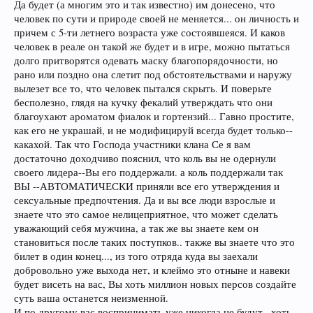
Да будет (а многим это и так известно) им донесено, что
человек по сути и природе своей не меняется... он личность и
причем с 5-ти летнего возраста уже состоявшеяся. И каков
человек в реале он такой же будет и в игре, можно пытаться
долго притворятся одевать маску благопорядочности, но
рано или поздно она слетит под обстоятельствами и наружу
вылезет все то, что человек пытался скрыть. И поверьте
бесполезно, глядя на кучку фекалий утверждать что они
благоухают ароматом фиалок и гортензий... Гавно простите,
как его не украшай, и не модифицируй всегда будет только--
какахой. Так что Господа участники клана Се я вам
достаточно доходчиво пояснил, что коль вы не одернули
своего лидера--Вы его поддержали. а коль поддержали так
ВЫ --АВТОМАТИЧЕСКИ приняли все его утверждения и
сексуальные предпочтения. Да и вы все люди взрослые и
знаете что это самое нелицеприятное, что может сделать
уважающий себя мужчина, а так же вы знаете кем он
становиться после таких поступков.. также вы знаете что это
билет в один конец..., из того отряда куда вы заехали
добровольно уже выхода нет, и клеймо это отныне и навеки
будет висеть на вас, Вы хоть миллион новых персов создайте
суть ваша останется неизменной.
И по другому вас воспринимать уже никогда не будут.. хоть