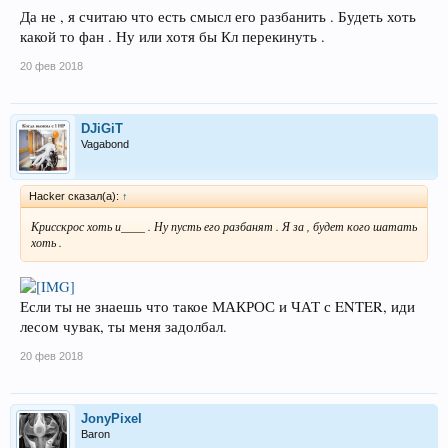
Да не , я считаю что есть смысл его разбанить . Будеть хоть
какой то фан . Ну или хотя бы Кл перекинуть .
20 фев 2018
DJiGiT
Vagabond
Hacker сказал(а):
↑
Крисскрос хоть и____ . Ну пусть его разбанят . Я за , будет кого шатать
хоть .
Если ты не знаешь что такое МАКРОС и ЧАТ с ENTER, иди
лесом чувак, ты меня задолбал.
20 фев 2018
JonyPixel
Baron