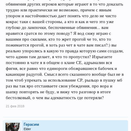
обвинения других игроков которые играют в то что доказать
трудно или практически не возможно, причем с явным
упором и настойчивостью дает понять что дело не чисто
кокрас таки с вашей стороны, а кто и как и чего это уже
глубоко до лампочки, беспочвенные обвинения... вам
нравится сратся по этому поводу? Я вод сижу играю с
вашими про скилами, кто то жрет прогой че то, кто то
пожимается прогой, я хоть раз чет в чате вам писал?:) вы
реально упоролись в какую то правда которую сами создали,
чето админ там делает, я что то пропустил? Изрыгаете
постоянно в чате я в общем о клане СЕ, адрыналин вся
фигня, все равно что единороги обожравшиеся бабочек и
какающие радугой. Смысл всего сказанного вообще был не в
том чтоб упрекать за использование СР, рыльцо в пушку мб
раз вы так яро отстаиваете свои убеждения, про вора и
шапку повторять не буду, и вижу что разговор в итоге
бестолковый, о чем вы адекватность где потеряли?
21 фев 2018
Герасим
Elder