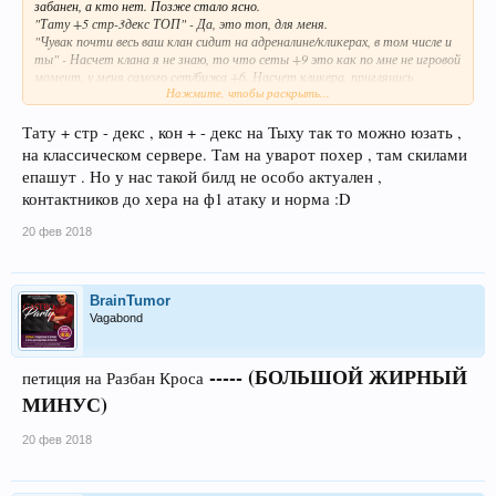
забанен, а кто нет. Позже стало ясно.
"Тату +5 стр-3декс ТОП" - Да, это топ, для меня.
"Чувак почти весь ваш клан сидит на адреналине/кликерах, в том числе и
ты" - Насчет клана я не знаю, то что сеты +9 это как по мне не игровой
момент, у меня самого сет/бижа +6. Насчет кликера, приглянись
Нажмите, чтобы раскрыть...
хорошенько, может где то найдешь макрос на ЦП.
Тату + стр - декс , кон + - декс на Тыху так то можно юзать ,
на классическом сервере. Там на уварот похер , там скилами
епашут . Но у нас такой билд не особо актуален ,
контактников до хера на ф1 атаку и норма :D
20 фев 2018
BrainTumor
Vagabond
----- (БОЛЬШОЙ ЖИРНЫЙ
петиция на Разбан Кроса
МИНУС)
20 фев 2018