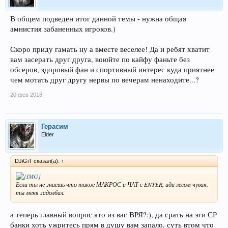
В общем подведен итог данной темы - нужна общая
амнистия забаненных игроков.)
Скоро приду гамать ну а вместе веселее! Да и ребят хватит
вам засерать друг друга, воюйте по кайфу фаньте без
обсеров, здоровый фан и спортивный интерес куда приятнее
чем мотать друг другу нервы по вечерам ненаходите...?
20 фев 2018
Герасим
Elder
DJiGiT сказал(а):
↑
Если ты не знаешь что такое МАКРОС и ЧАТ с ENTER, иди лесом чувак,
ты меня задолбал.
а теперь главный вопрос кто из вас ВРЯ?:), да срать на эти СР
банки хоть ужритесь прям в душу вам запало, суть втом что