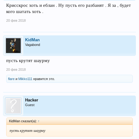
Ваш Кл Criscross покупал шмот на стороне и договаривался не в игре
Крисскрос хоть и еблан . Ну пусть его разбанят . Я за , будет
конечно. Никто же не жалуется об этом админу.
кого шатать хоть .
20 фев 2018
KidMan
Vagabond
пусть крутят шаурму
20 фев 2018
flare
и
Mikko111
нравится это.
Hacker
Guest
KidMan сказал(а):
↑
пусть крутят шаурму