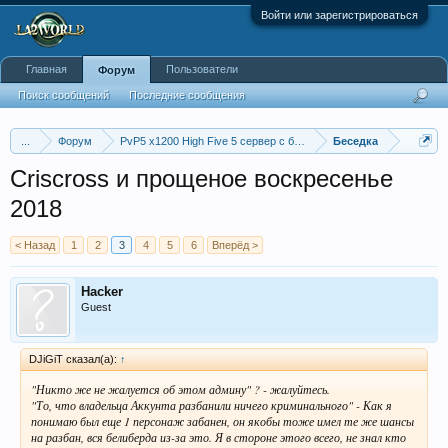
Войти или зарегистрироваться
Главная
Пользователи
Форум
Поиск сообщений
Последние сообщения
...
Форум
PvP5 x1200 High Five 5 сервер с бафером
Беседка
Criscross и прощеное воскресенье
2018
< Назад
1
2
3
4
5
6
Вперёд >
Hacker
Guest
DJiGiT сказал(а):
↑
"Никто же не жалуется об этом админу" ? - жалуйтесь.
"То, что владельца Аккунта разбанили ничего криминального" - Как я
понимаю был еще 1 персонаж забанен, он якобы тоже имел те же шансы
на разбан, вся белиберда из-за это. Я в стороне этого всего, не знал кто