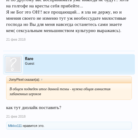
на голгофе на кресты себя прибейте...
Я не Бог это ОН!! все прощающий... я зла не держу, но и
мнения своего не изменю тут уж необессудьте милостивые
господа но Вы для меня навсегда останетесь сами знаете
кем( сексуальным меньшинством культурно выражаясь).
21 фев 2018
flare
Guest
JonyPixel сказал(а):
↑
В общем подведен итог данной темы - нужна общая амнистия
забаненных игроков
как тут дизлайк поставить?
21 фев 2018
Mikko111
нравится это.