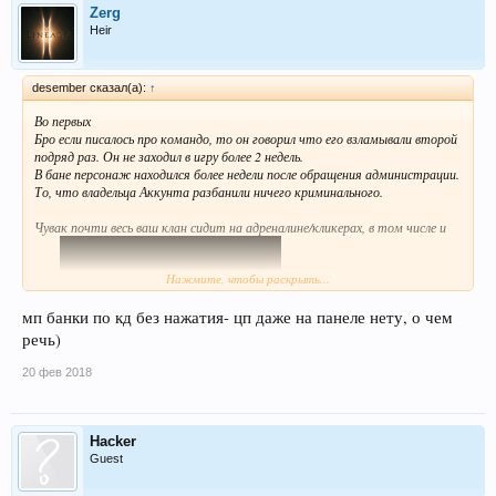
Zerg
Heir
desember сказал(а):
↑
Во первых
Бро если писалось про командо, то он говорил что его взламывали второй
подряд раз. Он не заходил в игру более 2 недель.
В бане персонаж находился более недели после обращения администрации.
То, что владельца Аккунта разбанили ничего криминального.
Чувак почти весь ваш клан сидит на адреналине/кликерах, в том числе и
Нажмите, чтобы раскрыть...
мп банки по кд без нажатия- цп даже на панеле нету, о чем
речь)
20 фев 2018
ты.
Можешь конечно убрать видео с твоего ютуб канала, но там даже не
вооруженным взглядом видно как юзается ЦП без твоего участия.
Hacker
Про использование мышки для скиллов слов нет:D Тату +5 стр-3декс
Guest
ТОП:D