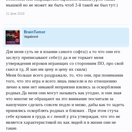
мышкой но не может же быть чтоб 2-й такой же был тут:)
21 фев 2018
BrainTumor
Vagabond
Для меня суть не в юзании самого софта)) а то что они его
заслугу приписывают себе))) да и не торкает меня
утверждения игроков играющих со сторонним ПО, про свой
скил и тд..Я заю им цену и цену их скила)
Меня больше всего раздражало, то, что они, при понимании
того, что это игра и всего лишь пиксели и по отношению
лично к ним нет никакой неприязни взялись за оскорбления
родных.Да меня они могут называть как угодно, и они зная
что многие не обращают на это внимание посчитали за
наилучшее сделать совсем подло и низко, дабы как то задеть
принялись оскорблять родных и близких . При этом стуча
себе кулаком в грудь и с пеной у рта утверждая, что это не
является характеристикой их как людей и в жизни они не
такие.