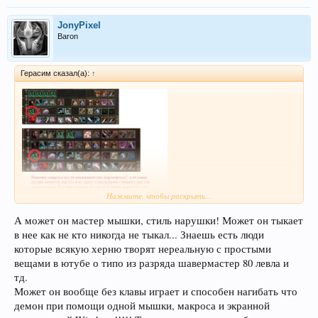
JonyPixel
Baron
Герасим сказал(а):
↑
Нажмите, чтобы раскрыть...
Ты прям опроверг все наши подозрение, показав свой рабочий стол в
момент игры, ну да да, нет стоп, где рабочий стол, где запуск,
А может он мастер мышки, стиль нарушки! Может он тыкает
Диспетчера задач с прцессамми? как ты пытаешся отмыться от того
в нее как не кто никогда не тыкал... Знаешь есть люди
дерьма которым пытаешся обмазать совсем не зная тех кого
которые всякую херню творят нереальную с простыми
обмазывать пытаешся, твой скрин, только скрин, он ничего не
доказывает и ничего не опровергает, при юзе макроса, КОГДА ТЫ жмешь
вещами в ютубе о типо из разряда шавермастер 80 левла и
МЫШКОЙ ПО ЭКРАНУ БЕЗ ПРЕРЫВНО и жреш СР , если даже ты
тд.
пожимаешь сам макрос херову тучу раз, он не будет работать так как у
Может он вообще без клавы играет и способен нагибать что
половины твоего клана, потому что ОН СБИВАЕТСЯ это программа,
демон при помощи одной мышки, макроса и экранной
программа АПРИОРИ макросом тормозит использование живых скилов,
банок и прочего, я б.. для кого пример с Даниель Дефо привел, ты в стенку