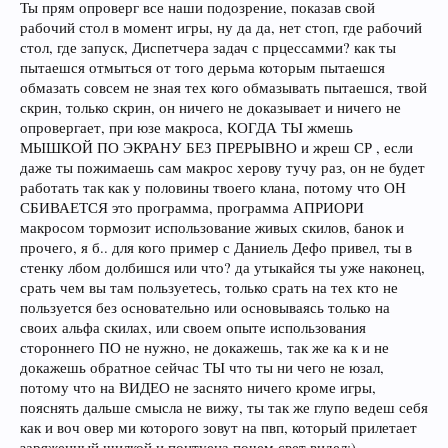
Ты прям опроверг все наши подозрение, показав свой
рабочий стол в момент игры, ну да да, нет стоп, где рабочий
стол, где запуск, Диспетчера задач с прцессамми? как ты
пытаешся отмыться от того дерьма которым пытаешся
обмазать совсем не зная тех кого обмазывать пытаешся, твой
скрин, только скрин, он ничего не доказывает и ничего не
опровергает, при юзе макроса, КОГДА ТЫ жмешь
МЫШКОЙ ПО ЭКРАНУ БЕЗ ПРЕРЫВНО и жреш СР , если
даже ты пожимаешь сам макрос херову тучу раз, он не будет
работать так как у половины твоего клана, потому что ОН
СБИВАЕТСЯ это программа, программа АПРИОРИ
макросом тормозит использование живых скилов, банок и
прочего, я б.. для кого пример с Даниель Дефо привел, ты в
стенку лбом долбишся или что? да утыкайся ты уже наконец,
срать чем вы там пользуетесь, только срать на тех кто не
пользуется без основательно или основываясь только на
своих альфа скилах, или своем опыте использования
стороннего ПО не нужно, не докажешь, так же ка к и не
докажешь обратное сейчас ТЫ что ты ни чего не юзал,
потому что на ВИДЕО не заснято ничего кроме игры,
пояснять дальше смысла не вижу, ты так же глупо ведеш себя
как и воч овер ми которого зовут на пвп, который прилетает
заряженный шилкой и понтуеца почем свет видел:)