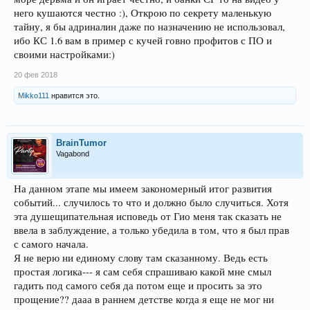
него кушаются честно :), Открою по секрету маленькую
тайну, я бы адриналин даже по назначению не использовал,
ибо КС 1.6 вам в пример с кучей говно профитов с ПО и
своими настройками:)
20 фев 2018
Mikko111
нравится это.
BrainTumor
Vagabond
На данном этапе мы имеем закономерный итог развития
событий... случилось то что и должно было случиться. Хотя
эта душещипательная исповедь от Гио меня так сказать не
ввела в заблуждение, а только убедила в том, что я был прав
с самого начала.
Я не верю ни единому слову там сказанному. Ведь есть
простая логика--- я сам себя спрашиваю какой мне смыл
гадить под самого себя да потом еще и просить за это
прощение?? дааа в раннем детстве когда я еще не мог ни