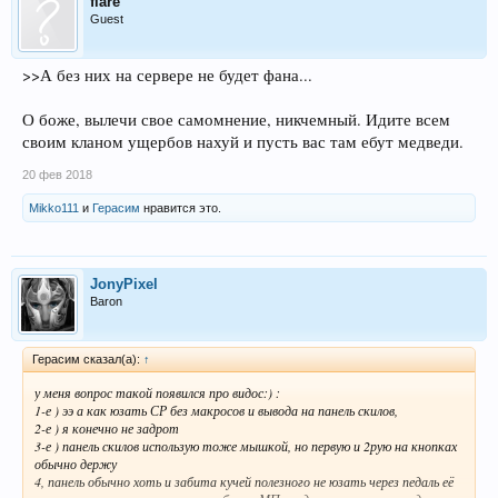
flare
Guest
>>А без них на сервере не будет фана...
О боже, вылечи свое самомнение, никчемный. Идите всем
своим кланом ущербов нахуй и пусть вас там ебут медведи.
20 фев 2018
Mikko111
и
Герасим
нравится это.
JonyPixel
Baron
Герасим сказал(а):
↑
у меня вопрос такой появился про видос:) :
1-е ) ээ а как юзать СР без макросов и вывода на панель скилов,
2-е ) я конечно не задрот
3-е ) панель скилов использую тоже мышкой, но первую и 2рую на кнопках
обычно держу
4, панель обычно хоть и забита кучей полезного не юзать через педаль её