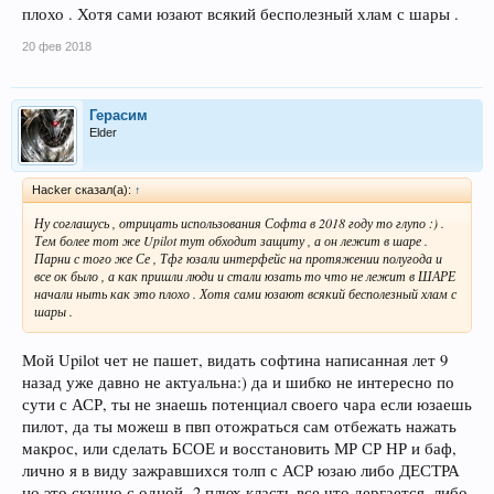
плохо . Хотя сами юзают всякий бесполезный хлам с шары .
20 фев 2018
Герасим
Elder
Hacker сказал(а):
↑
Ну соглашусь , отрицать использования Софта в 2018 году то глупо :) .
Тем более тот же Upilot тут обходит защиту , а он лежит в шаре .
Парни с того же Се , Тфг юзали интерфейс на протяжении полугода и
все ок было , а как пришли люди и стали юзать то что не лежит в ШАРЕ
начали ныть как это плохо . Хотя сами юзают всякий бесполезный хлам с
шары .
Мой Upilot чет не пашет, видать софтина написанная лет 9
назад уже давно не актуальна:) да и шибко не интересно по
сути с АСР, ты не знаешь потенциал своего чара если юзаешь
пилот, да ты можеш в пвп отожраться сам отбежать нажать
макрос, или сделать БСОЕ и восстановить МР СР НР и баф,
лично я в виду зажравшихся толп с АСР юзаю либо ДЕСТРА
но это скучно с одной -2 плюх класть все что дергается, либо