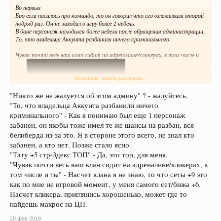
Во первых
Бро если писалось про командо, то он говорил что его взламывали второй
подряд раз. Он не заходил в игру более 2 недель.
В бане персонаж находился более недели после обращения администрации.
То, что владельца Аккунта разбанили ничего криминального.
Чувак почти весь ваш клан сидит на адреналине/кликерах, в том числе и
Нажмите, чтобы раскрыть...
"Никто же не жалуется об этом админу" ? - жалуйтесь.
"То, что владельца Аккунта разбанили ничего
криминального" - Как я понимаю был еще 1 персонаж
забанен, он якобы тоже имел те же шансы на разбан, вся
ты.
белиберда из-за это. Я в стороне этого всего, не знал кто
Можешь конечно убрать видео с твоего ютуб канала, но там даже не
забанен, а кто нет. Позже стало ясно.
вооруженным взглядом видно как юзается ЦП без твоего участия.
"Тату +5 стр-3декс ТОП" - Да, это топ, для меня.
Про использование мышки для скиллов слов нет:D Тату +5 стр-3декс
ТОП:D
"Чувак почти весь ваш клан сидит на адреналине/кликерах, в
том числе и ты" - Насчет клана я не знаю, то что сеты +9 это
Ваш Кл Criscross покупал шмот на стороне и договаривался не в игре
как по мне не игровой момент, у меня самого сет/бижа +6.
конечно. Никто же не жалуется об этом админу.
Насчет кликера, приглянись хорошенько, может где то
найдешь макрос на ЦП.
20 фев 2018