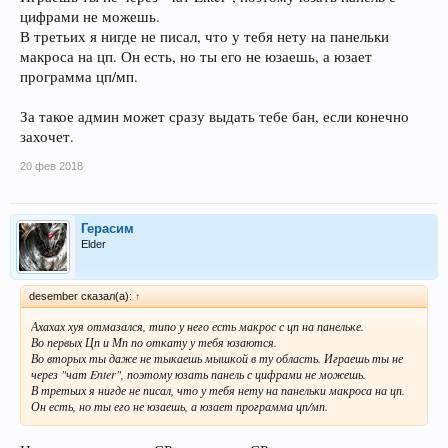
цифрами не можешь.
В третьих я нигде не писал, что у тебя нету на панельки
макроса на цп. Он есть, но ты его не юзаешь, а юзает
программа цп/мп.
За такое админ может сразу выдать тебе бан, если конечно
захочет.
20 фев 2018
Герасим
Elder
desember сказал(а):
↑
Ахахах хуя отмазался, типо у него есть макрос с цп на панельке.
Во первых Цп и Мп по откату у тебя юзаются.
Во вторых ты даже не тыкаешь мышкой в ту область. Играешь ты не
через "чат Enter", поэтому юзать панель с цифрами не можешь.
В третьих я нигде не писал, что у тебя нету на панельки макроса на цп.
Он есть, но ты его не юзаешь, а юзает программа цп/мп.