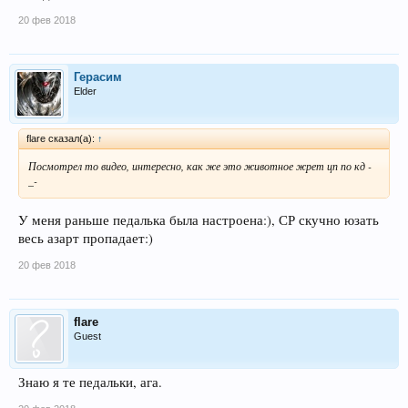
20 фев 2018
Герасим
Elder
flare сказал(а):
↑
Посмотрел то видео, интересно, как же это животное жрет цп по кд -
_-
У меня раньше педалька была настроена:), СР скучно юзать
весь азарт пропадает:)
20 фев 2018
flare
Guest
Знаю я те педальки, ага.