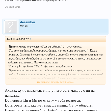
20 фев 2018
desember
Vassal
DJiGiT сказал(а):
↑
"Никто же не жалуется об этом админу" ? - жалуйтесь.
"То, что владельца Аккунта разбанили ничего криминального" - Как я
понимаю был еще 1 персонаж забанен, он якобы тоже имел те же шансы
на разбан, вся белиберда из-за это. Я в стороне этого всего, не знал кто
забанен, а кто нет. Позже стало ясно.
"Тату +5 стр-3декс ТОП" - Да, это топ, для меня.
"Чувак почти весь ваш клан сидит на адреналине/кликерах, в том числе и
ты" - Насчет клана я не знаю, то что сеты +9 это как по мне не игровой
момент, у меня самого сет/бижа +6. Насчет кликера, приглянись
Нажмите, чтобы раскрыть...
хорошенько, может где то найдешь макрос на ЦП.
Ахахах хуя отмазался, типо у него есть макрос с цп на
панельке.
Во первых Цп и Мп по откату у тебя юзаются.
Во вторых ты даже не тыкаешь мышкой в ту область.
Играешь ты не через "чат Enter", поэтому юзать панель с