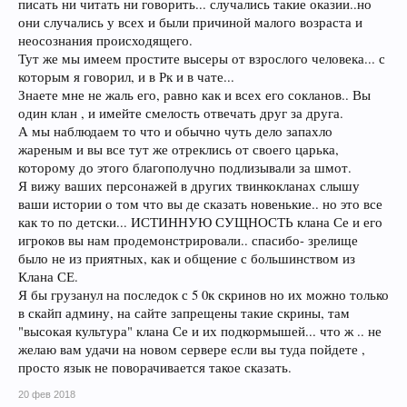
писать ни читать ни говорить... случались такие оказии..но
они случались у всех и были причиной малого возраста и
неосознания происходящего.
Тут же мы имеем простите высеры от взрослого человека... с
которым я говорил, и в Рк и в чате...
Знаете мне не жаль его, равно как и всех его сокланов.. Вы
один клан , и имейте смелость отвечать друг за друга.
А мы наблюдаем то что и обычно чуть дело запахло
жареным и вы все тут же отреклись от своего царька,
которому до этого благополучно подлизывали за шмот.
Я вижу ваших персонажей в других твинкокланах слышу
ваши истории о том что вы де сказать новенькие.. но это все
как то по детски... ИСТИННУЮ СУЩНОСТЬ клана Се и его
игроков вы нам продемонстрировали.. спасибо- зрелище
было не из приятных, как и общение с большинством из
Клана СЕ.
Я бы грузанул на последок с 5 0к скринов но их можно только
в скайп админу, на сайте запрещены такие скрины, там
"высокая культура" клана Се и их подкормышей... что ж .. не
желаю вам удачи на новом сервере если вы туда пойдете ,
просто язык не поворачивается такое сказать.
20 фев 2018