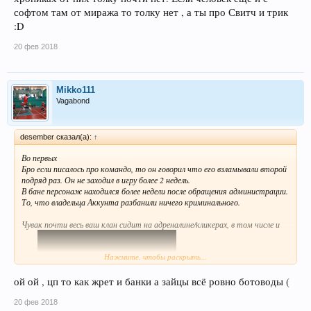
софтом там от миража то толку нет , а ты про Свитч и трик
:D
20 фев 2018
Mikko111
Vagabond
desember сказал(а):
↑
Во первых
Бро если писалось про командо, то он говорил что его взламывали второй
подряд раз. Он не заходил в игру более 2 недель.
В бане персонаж находился более недели после обращения администрации.
То, что владельца Аккунта разбанили ничего криминального.
Чувак почти весь ваш клан сидит на адреналине/кликерах, в том числе и
Нажмите, чтобы раскрыть...
ой ой , цп то как жрет и банки а зайцы всё ровно ботоводы (
20 фев 2018