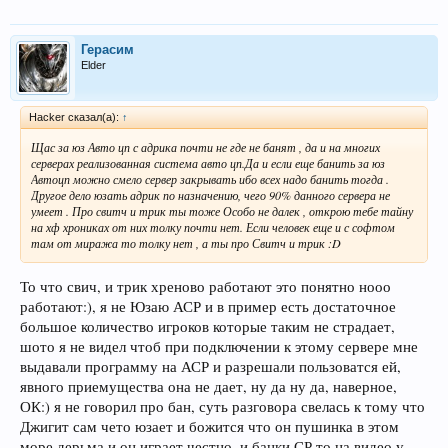
ты.
Можешь конечно убрать видео с твоего ютуб канала, но там даже не
Герасим
вооруженным взглядом видно как юзается ЦП без твоего участия.
Elder
Про использование мышки для скиллов слов нет:D Тату +5 стр-3декс
ТОП:D
Hacker сказал(а):
↑
Ваш Кл Criscross покупал шмот на стороне и договаривался не в игре
конечно. Никто же не жалуется об этом админу.
Щас за юз Авто цп с адрика почти не где не банят , да и на многих
серверах реализованная система авто цп.Да и если еще банить за юз
Автоцп можно смело сервер закрывать ибо всех надо банить тогда .
Другое дело юзать адрик по назначению, чего 90% данного сервера не
умеет . Про свитч и трик ты тоже Особо не далек , открою тебе тайну
на хф хрониках от них толку почти нет. Если человек еще и с софтом
там от миража то толку нет , а ты про Свитч и трик :D
То что свич, и трик хреново работают это понятно нооо
работают:), я не Юзаю АСР и в пример есть достаточное
большое количество игроков которые таким не страдает,
шото я не видел чтоб при подключении к этому сервере мне
выдавали программу на АСР и разрешали пользоватся ей,
явного приемущества она не дает, ну да ну да, наверное,
ОК:) я не говорил про бан, суть разговора свелась к тому что
Джигит сам чето юзает и божится что он пушинка в этом
море дерьма и он играет честно, и банки СР то на видео у