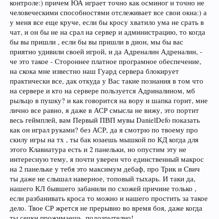
контроле:) причем ЮА играет точно как осминог и точно не
человеческими способностями отслеживает все свои окна:) а
у меня все еще круче, если бы кросу хватило ума не срать в
чат, и он бы не на срал на сервер и администрацию, то когда
бы вы пришли , если бы вы пришли в дион, мы бы вас
приятно удивили своей игрой, и да Адреналин Адреналин, -
че это такое - Стороннее платное програмное обеспечение,
на скока мне известно наш Гуард сервера блокирует
практически все, дак откуда у Вас такие познания в том что
на сервере и кто на сервере пользуется Адриналином, мб
рыльцо в пушку? и как говорится на вору и шапка горит, мне
лично все равно, я даже в АСР смысла не вижу, это портит
весь геймплей, вам Первый ПВП мувы DanielDefo показать
как он играл руками? без АСР, да я смотрю по твоему про
скилу игры на тх , ты бак юзаешь мышкой по КД когда для
этого Клавиатура есть и 2 панельки, но опустим эту не
интересную тему, я почти уверен что единственный макрос
на 2 панельке у тебя это максимум дебаф, про Трик и Свич
ты даже не слышал наверное, топовый тыхарь. И таки да,
нашего КЛ бывшего забанили по схожей причине только ,
если разбанивать кроса то можно и нашего простить за такое
дело. Твое СР жрется не прерывно во время боя, даже когда
ты сечки прожимаешь, подозрытелно!