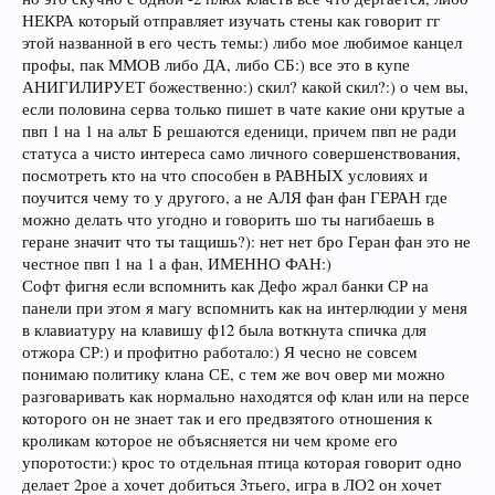
НЕКРА который отправляет изучать стены как говорит гг
этой названной в его честь темы:) либо мое любимое канцел
профы, пак ММОВ либо ДА, либо СБ:) все это в купе
АНИГИЛИРУЕТ божественно:) скил? какой скил?:) о чем вы,
если половина серва только пишет в чате какие они крутые а
пвп 1 на 1 на альт Б решаются еденици, причем пвп не ради
статуса а чисто интереса само личного совершенствования,
посмотреть кто на что способен в РАВНЫХ условиях и
поучится чему то у другого, а не АЛЯ фан фан ГЕРАН где
можно делать что угодно и говорить шо ты нагибаешь в
геране значит что ты тащишь?): нет нет бро Геран фан это не
честное пвп 1 на 1 а фан, ИМЕННО ФАН:)
Софт фигня если вспомнить как Дефо жрал банки СР на
панели при этом я магу вспомнить как на интерлюдии у меня
в клавиатуру на клавишу ф12 была воткнута спичка для
отжора СР:) и профитно работало:) Я чесно не совсем
понимаю политику клана СЕ, с тем же воч овер ми можно
разговаривать как нормально находятся оф клан или на персе
которого он не знает так и его предвзятого отношения к
кроликам которое не объясняется ни чем кроме его
упоротости:) крос то отдельная птица которая говорит одно
делает 2рое а хочет добиться 3тьего, игра в ЛО2 он хочет