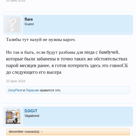
20 фев 2018
flare
Guest
Талибы тут нахуй не нужны кароч.
нида с бамбучей,
Но так и быть, если будут разбаны для
которые были забанены в точно таких же обстоятельствах
парой месяцев ранее, я готов потерпеть здесь это говноСБ
до следующего его высера
20 фев 2018
JonyPixel
и
Герасим
нравится это.
DJiGiT
Vagabond
desember сказал(а):
↑