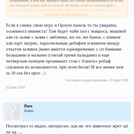
сложновато, а вот как жрутся банки МП когда заканчивается кд на юз,
это большой вопрос ведь не может же быть чтоб за клавиатурой и
мышкой сидел осьминог, даже если педаль настроить:) Нормальный юз
Нажмите, чтобы раскрыть...
СР банок макросом раз в секунду паузы, и руками через панель тоже,
даже если брать в учет отжор 2мя банками маленькой и большой,
жрать их так яро без макроса, либо без вывода на панель 1 немного
Если я сниму свою игру и Орчую панель то ты увидишь
затруднительно.
осьминога пианиста! Там будет чайн хил с макроса, мышкой
али сп залив + залив с эмблемы, юз хп, мп банок, с вливом
али харт пагрио, параллельным дебафом и вампом между
откатов заливок (вамп жмется одновременно с сп банками
большими и малыми (считай тремя пальцами) и еще
четвертым палецем прожимает стан с бланта+ ребаф
сокланов по возможности, при этом бегая! И все менее чем
за 10 сек без прог...)
Последнее редактирование:
20 фев 2018
20 фев 2018
flare
Guest
Посмотрел то видео, интересно, как же это животное жрет цп
по кд -_-