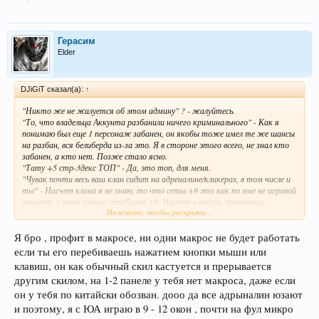
Герасим
Elder
DJiGiT сказал(а):
↑
"Никто же не жалуется об этом админу" ? - жалуйтесь.
"То, что владельца Аккунта разбанили ничего криминального" - Как я
понимаю был еще 1 персонаж забанен, он якобы тоже имел те же шансы
на разбан, вся белиберда из-за это. Я в стороне этого всего, не знал кто
забанен, а кто нет. Позже стало ясно.
"Тату +5 стр-3декс ТОП" - Да, это топ, для меня.
"Чувак почти весь ваш клан сидит на адреналине/кликерах, в том числе и
ты" - Насчет клана я не знаю, то что сеты +9 это как по мне не игровой
момент, у меня самого сет/бижа +6. Насчет кликера, приглянись
Нажмите, чтобы раскрыть...
хорошенько, может где то найдешь макрос на ЦП.
Я бро , профит в макросе, ни одни макрос не будет работать
если ты его перебиваешь нажатием кнопки мыши или
клавиш, он как обычный скил кастуется и прерывается
другим скилом, на 1-2 панеле у тебя нет макроса, даже если
он у тебя по китайски обозван. дооо да все адрыналин юзают
и поэтому, я с ЮА играю в 9 - 12 окон , почти на фул микро