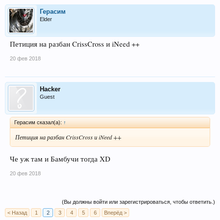
Герасим
Elder
Петиция на разбан CrissCross и iNeed ++
20 фев 2018
Hacker
Guest
Герасим сказал(а):
↑
Петиция на разбан CrissCross и iNeed ++
Че уж там и Бамбучи тогда XD
20 фев 2018
(Вы должны войти или зарегистрироваться, чтобы ответить.)
< Назад
1
2
3
4
5
6
Вперёд >