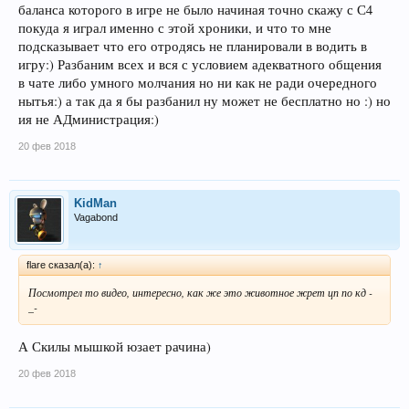
баланса которого в игре не было начиная точно скажу с С4
покуда я играл именно с этой хроники, и что то мне
подсказывает что его отродясь не планировали в водить в
игру:) Разбаним всех и вся с условием адекватного общения
в чате либо умного молчания но ни как не ради очередного
нытья:) а так да я бы разбанил ну может не бесплатно но :) но
ия не АДминистрация:)
20 фев 2018
KidMan
Vagabond
flare сказал(а):
↑
Посмотрел то видео, интересно, как же это животное жрет цп по кд -
_-
А Скилы мышкой юзает рачина)
20 фев 2018