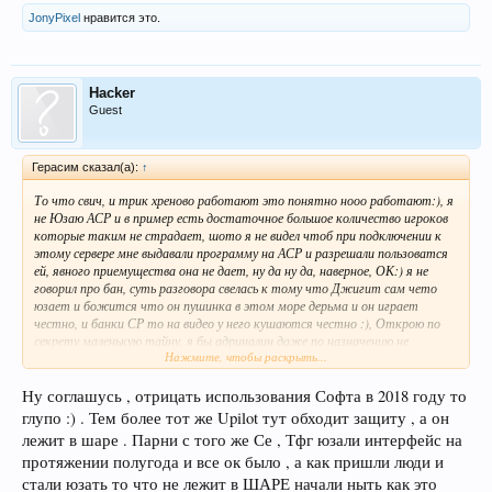
JonyPixel
нравится это.
Hacker
Guest
Герасим сказал(а):
↑
То что свич, и трик хреново работают это понятно нооо работают:), я
не Юзаю АСР и в пример есть достаточное большое количество игроков
которые таким не страдает, шото я не видел чтоб при подключении к
этому сервере мне выдавали программу на АСР и разрешали пользоватся
ей, явного приемущества она не дает, ну да ну да, наверное, ОК:) я не
говорил про бан, суть разговора свелась к тому что Джигит сам чето
юзает и божится что он пушинка в этом море дерьма и он играет
честно, и банки СР то на видео у него кушаются честно :), Открою по
секрету маленькую тайну, я бы адриналин даже по назначению не
Нажмите, чтобы раскрыть...
использовал, ибо КС 1.6 вам в пример с кучей говно профитов с ПО и
своими настройками:)
Ну соглашусь , отрицать использования Софта в 2018 году то
глупо :) . Тем более тот же Upilot тут обходит защиту , а он
лежит в шаре . Парни с того же Се , Тфг юзали интерфейс на
протяжении полугода и все ок было , а как пришли люди и
стали юзать то что не лежит в ШАРЕ начали ныть как это