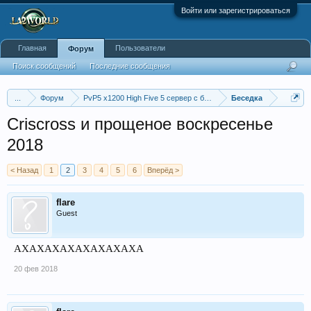
Войти или зарегистрироваться
Главная
Пользователи
Форум
Поиск сообщений
Последние сообщения
...
Форум
PvP5 x1200 High Five 5 сервер с бафером
Беседка
Criscross и прощеное воскресенье
2018
< Назад
1
2
3
4
5
6
Вперёд >
flare
Guest
АХАХАХАХАХАХАХАХА
20 фев 2018