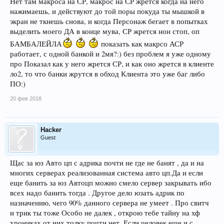
Нет там макроса на СР, макрос на СР жрется когда на него
нажимаешь, и действуют до той поры покуда ты мышкой в
экран не ткнешь снова, и когда Персонаж бегает в попытках
выделить моего ДА в конце мува, СР жрется нон стоп, оп
БАМБАЛЕЙЛА
показать как макрсо АСР
работает, с одной банкой и 2мя?:) без проблем я уже одному
про Показал как у него жрется СР, и как оно жрется в клиенте
ло2, то что банки жрутся в обход Клиента это уже баг либо
ПО:)
20 фев 2018
Hacker
Guest
Щас за юз Авто цп с адрика почти не где не банят , да и на
многих серверах реализованная система авто цп.Да и если
еще банить за юз Автоцп можно смело сервер закрывать ибо
всех надо банить тогда . Другое дело юзать адрик по
назначению, чего 90% данного сервера не умеет . Про свитч
и трик ты тоже Особо не далек , открою тебе тайну на хф
хрониках от них толку почти нет. Если человек еще и с