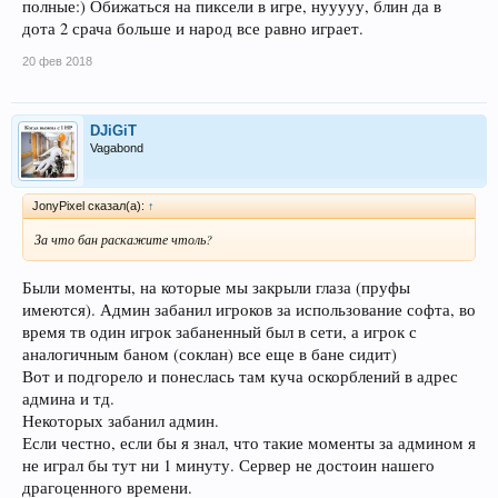
полные:) Обижаться на пиксели в игре, нууууу, блин да в
дота 2 срача больше и народ все равно играет.
20 фев 2018
DJiGiT
Vagabond
JonyPixel сказал(а):
↑
За что бан раскажите чтоль?
Были моменты, на которые мы закрыли глаза (пруфы
имеются). Админ забанил игроков за использование софта, во
время тв один игрок забаненный был в сети, а игрок с
аналогичным баном (соклан) все еще в бане сидит)
Вот и подгорело и понеслась там куча оскорблений в адрес
админа и тд.
Некоторых забанил админ.
Если честно, если бы я знал, что такие моменты за админом я
не играл бы тут ни 1 минуту. Сервер не достоин нашего
драгоценного времени.