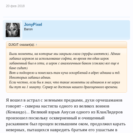
20 фев 2018
JonyPixel
Baron
DJiGiT сказал(а):
↑
Были моменты, на которые мы закрыли глаза (пруфы имеются). Админ
забанил игроков за использование софта, во время тв один игрок
забаненный был в сети, а игрок с аналогичным баном (соклан) все еще в
бане сидит)
Вот и подгорело и понеслась там куча оскорблений в адрес админа и тд.
Некоторых забанил админ.
Если честно, если бы я знал, что такие моменты за админом я не играл
бы тут ни 1 минуту. Сервер не достоин нашего драгоценного времени.
Я вошел в астрал с зелеными предками, духи орчешаманов
говорят - скверна настигла одного из великох воинов
(Командо)... Великий взрыв Анусая одного из КланЛидеров
произошел поскольку оскверненный и очищенный
раскаянием был прощен всевышним оком, продолжил карать
неверных, пытащихся навредить братьям его ушастым в