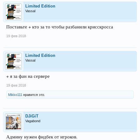
Limited Edition
Vassal
Поставьте + кто за то чтобы разбанили крисскросса
19 фев 2018
Limited Edition
Vassal
+ я за фан на сервере
19 фев 2018
Mikko111
нравится это.
DJiGiT
Vagabond
Админу нужен фидбек от игроков.