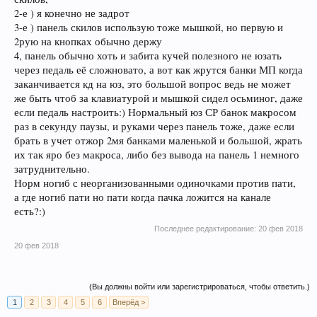
2-е ) я конечно не задрот
ты.
3-е ) панель скилов использую тоже мышкой, но первую и
Можешь конечно убрать видео с твоего ютуб канала, но там даже не
2рую на кнопках обычно держу
вооруженным взглядом видно как юзается ЦП без твоего участия.
4, панель обычно хоть и забита кучей полезного не юзать
Про использование мышки для скиллов слов нет:D Тату +5 стр-3декс
ТОП:D
через педаль её сложновато, а вот как жрутся банки МП когда
заканчивается кд на юз, это большой вопрос ведь не может
Ваш Кл Criscross покупал шмот на стороне и договаривался не в игре
же быть чтоб за клавиатурой и мышкой сидел осьминог, даже
конечно. Никто же не жалуется об этом админу.
если педаль настроить:) Нормальный юз СР банок макросом
раз в секунду паузы, и руками через панель тоже, даже если
брать в учет отжор 2мя банками маленькой и большой, жрать
их так яро без макроса, либо без вывода на панель 1 немного
затруднительно.
Норм ногиб с неорганизованными одиночками против пати,
а где ногиб пати но пати когда пачка ложится на канале
есть?:)
Последнее редактирование:
20 фев 2018
20 фев 2018
(Вы должны войти или зарегистрироваться, чтобы ответить.)
1
2
3
4
5
6
Вперёд >