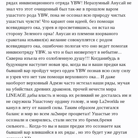
рядах инквизиционного отряда YBW! Неразумный Анусай не
знал что этот очищенный был так-же в прошлом варом
ушастого рода YBW, пока не осознал всю природу чистых
ушастых чувств! Что карают они идеей, без помощи
всевидящего ока, узрев и просветившись, он встал на
сторону Зеленого орка! Анусаи из племени взорваного
сракотана изъявил(и) желание совокуплятся с родом
всевидящего ока, ошибочно пологая что оно ведет помогая
инквизотряду YBW, за что и был низвергнут в небытие...
Скверна изъела его озлобленную душу!!! Когданибудь в
будующем наступит новая эра, когда вы и ваши предки как
бывший вар пройдут через орден YBW познав всю силу силу
и узрев что нет там помощи верховного ока... И даже
наоборот верховный Адмэн часто истезал наши ряды, мучая
на убийствах древних драконов, прочей нечести мира
LINEAGE дабы власть и мощь их реликвий не досталась им и
не скружила Ушастому ордину голову, и мир La2worlda не
канул в лету от нашей силы. Таким образом достигался
баланс и мир во всем ла2мире процветал! Ушастые это
осознали и смирились, стали нести это бремя,бремя
сильного... Когда-то вы и ваши предки это осознаете как
бывший вар влившийся в их ряды , но это будет уже другая