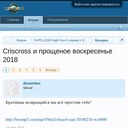
Войти или зарегистрироваться
Главная
Пользователи
Форум
Поиск сообщений
Последние сообщения
...
Форум
PvP5 x1200 High Five 5 сервер с бафером
Беседка
Criscross и прощеное воскресенье
2018
1
2
3
4
5
6
Вперёд >
desember
Vassal
Братишка возвращайся мы всё простим тебе!
http://boomp3.com/mp3/56ni2o5nae0-aud-20180218-wa0000
18 фев 2018