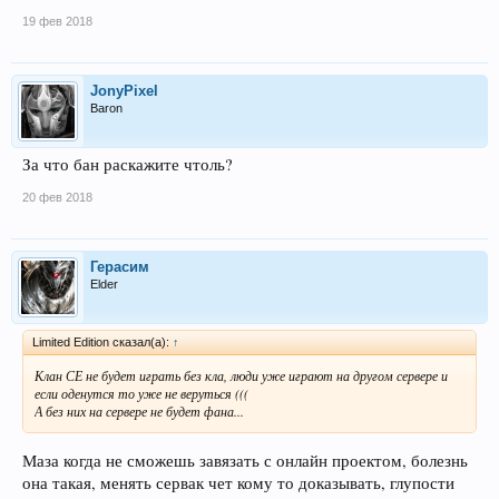
19 фев 2018
JonyPixel
Baron
За что бан раскажите чтоль?
20 фев 2018
Герасим
Elder
Limited Edition сказал(а):
↑
Клан СЕ не будет играть без кла, люди уже играют на другом сервере и
если оденутся то уже не веруться (((
А без них на сервере не будет фана...
Маза когда не сможешь завязать с онлайн проектом, болезнь
она такая, менять сервак чет кому то доказывать, глупости