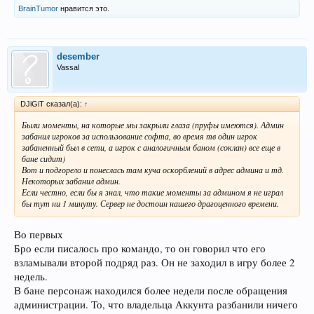
BrainTumor
нравится это.
desember
Vassal
DJiGiT сказал(а):
↑
Были моменты, на которые мы закрыли глаза (пруфы имеются). Админ
забанил игроков за использование софта, во время тв один игрок
забаненный был в сети, а игрок с аналогичным баном (соклан) все еще в
бане сидит)
Вот и подгорело и понеслась там куча оскорблений в адрес админа и тд.
Некоторых забанил админ.
Если честно, если бы я знал, что такие моменты за админом я не играл
бы тут ни 1 минуту. Сервер не достоин нашего драгоценного времени.
Во первых
Бро если писалось про командо, то он говорил что его
взламывали второй подряд раз. Он не заходил в игру более 2
недель.
В бане персонаж находился более недели после обращения
администрации. То, что владельца Аккунта разбанили ничего