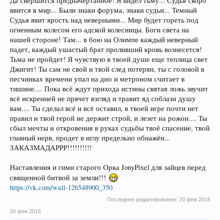
Да свершится предначертанное! Я видел тьму... Судья скоро
явится в мир... Были знаки форума, знаки судьи... Темный
Судья явит ярость над неверными... Мир будет гореть под
огненным колесом его адской колесницы. Боги света на
нашей стороне! Там... в бою на Олимпе каждый неверный
падет, каждый ушастый брат проливший кровь вознесется!
Тьма не пройдет! Я чувствую в твоей душе еще теплица свет
Джигит! Ты сам не свой и твой след потерян, ты с головой в
песчинках времени упал на дно и метроном считает в
тишине.... Пока всё ждут прихода истины святая ложь звучит
всё искренней не прячет взгляд и травит яд соблазн душу
вам.... Ты сделал всё и всё оставил, в твоей игре почти нет
правил и твой герой не держит строй, и лезет на рожон.... Ты
сбыл мечты и откровения в руках судьбы твоё спасение, твой
главный нерв, продет в иглу предельно обнажён...
ЗАКАЗМАДАРРР!!!!!!!!!!
Наставления и гимн старого Орка JonyPixel для зайцев перед
священной битвой за земли!!!
https://vk.com/wall-126548900_350
Последнее редактирование:
20 фев 2018
20 фев 2018