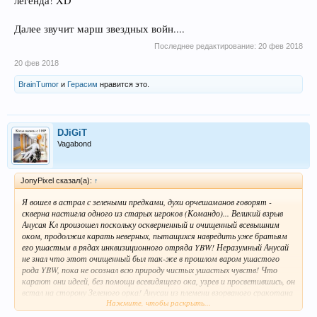
легенда! XD
Далее звучит марш звездных войн....
Последнее редактирование:
20 фев 2018
20 фев 2018
BrainTumor
и
Герасим
нравится это.
DJiGiT
Vagabond
JonyPixel сказал(а):
↑
Я вошел в астрал с зелеными предками, духи орчешаманов говорят -
скверна настигла одного из старых игроков (Командо)... Великий взрыв
Анусая Кл произошел поскольку оскверненный и очищенный всевышним
оком, продолжил карать неверных, пытащихся навредить уже братьям
его ушастым в рядах инквизиционного отряда YBW! Неразумный Анусай
не знал что этот очищенный был так-же в прошлом варом ушастого
рода YBW, пока не осознал всю природу чистых ушастых чувств! Что
карают они идеей, без помощи всевидящего ока, узрев и просветившись, он
встал на сторону Зеленого орка! Анусаи из племени взорваного сракотана
Нажмите, чтобы раскрыть...
изъявил(и) желание совокуплятся с родом всевидящего ока, ошибочно
пологая что оно ведет помогая инквизотряду YBW, за что и был