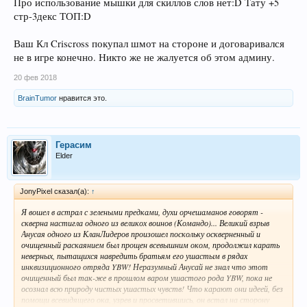
Про использование мышки для скиллов слов нет:D Тату +5
стр-3декс ТОП:D
Ваш Кл Criscross покупал шмот на стороне и договаривался
не в игре конечно. Никто же не жалуется об этом админу.
20 фев 2018
BrainTumor
нравится это.
Герасим
Elder
JonyPixel сказал(а):
↑
Я вошел в астрал с зелеными предками, духи орчешаманов говорят -
скверна настигла одного из великох воинов (Командо)... Великий взрыв
Анусая одного из КланЛидеров произошел поскольку оскверненный и
очищенный раскаянием был прощен всевышним оком, продолжил карать
неверных, пытащихся навредить братьям его ушастым в рядах
инквизиционного отряда YBW! Неразумный Анусай не знал что этот
очищенный был так-же в прошлом варом ушастого рода YBW, пока не
осознал всю природу чистых ушастых чувств! Что карают они идеей, без
помощи всевидящего ока, узрев и просветившись, он встал на сторону