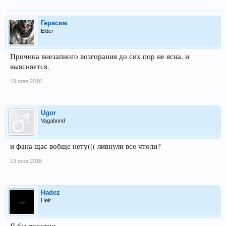
Герасим
Elder
Причина внезапного возгорания до сих пор не ясна, и
выясняется.
19 фев 2018
Ugor
Vagabond
и фана щас вобще нету((( ливнули все чтоли?
19 фев 2018
Hadez
Heir
Я бы простил.