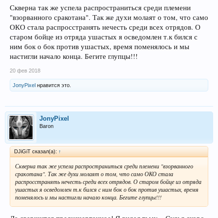
низвергнут в небытие... Скверна изъела его озлобленную душу!!!
Скверна так же успела распространиться среди племени
Когданибудь в будующем наступит новая эра, когда вы и ваши предки как
"взорванного сракотана". Так же духи молаят о том, что само
бывший вар пройдут через орден YBW познав всю силу силу и узрев что
ОКО стала распросстранять нечесть среди всех отрядов. О
нет там помощи верховного ока... И даже наоборот верховный Адмэн
старом бойце из отряда ушастых я осведомлен т.к бился с
часто истезал наши ряды, мучая на убийствах древних драконов, прочей
нечести мира LINEAGE дабы власть и мощь их реликвий не досталась им
ним бок о бок против ушастых, время поменялось и мы
и не скружила Ушастому ордину голову, и мир La2worlda не канул в лету
настигли начало конца. Бегите глупцы!!!
от нашей силы. Таким образом достигался баланс и мир во всем ла2мире
процветал! Ушастые это осознали и смирились, стали нести это
20 фев 2018
бремя,бремя сильного... Когда-то вы и ваши предки это осознаете как
бывший вар влившийся в их ряды , но это будет уже другая легенда! XD
JonyPixel
нравится это.
Далее звучит марш звездных войн....
JonyPixel
Baron
DJiGiT сказал(а):
↑
Скверна так же успела распространиться среди племени "взорванного
сракотана". Так же духи молаят о том, что само ОКО стала
распросстранять нечесть среди всех отрядов. О старом бойце из отряда
ушастых я осведомлен т.к бился с ним бок о бок против ушастых, время
поменялось и мы настигли начало конца. Бегите глупцы!!!