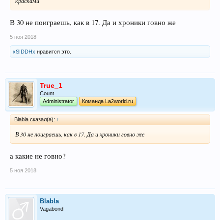
красками
В 30 не поиграешь, как в 17. Да и хроники говно же
5 ноя 2018
xSIDDHx
нравится это.
True_1
Count
Administrator
Команда La2world.ru
Blabla сказал(а):
↑
В 30 не поиграешь, как в 17. Да и хроники говно же
а какие не говно?
5 ноя 2018
Blabla
Vagabond