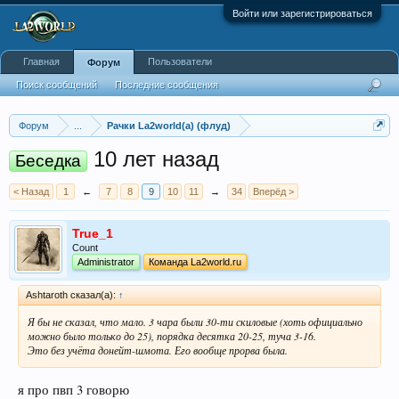
Войти или зарегистрироваться
Главная
Пользователи
Форум
Поиск сообщений
Последние сообщения
Форум
...
Рачки La2world(a) (флуд)
10 лет назад
Беседка
< Назад
1
←
7
8
9
10
11
→
34
Вперёд >
True_1
Count
Administrator
Команда La2world.ru
Ashtaroth сказал(а):
↑
Я бы не сказал, что мало. 3 чара были 30-ти скиловые (хоть официально
можно было только до 25), порядка десятка 20-25, туча 3-16.
Это без учёта донейт-шмота. Его вообще прорва была.
я про пвп 3 говорю