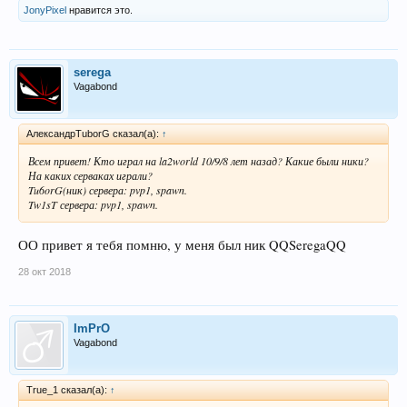
JonyPixel
нравится это.
serega
Vagabond
АлександрTuborG сказал(а):
↑
Всем привет! Кто играл на la2world 10/9/8 лет назад? Какие были ники?
На каких серваках играли?
Tu6orG(ник) сервера: pvp1, spawn.
Tw1sT сервера: pvp1, spawn.
ОО привет я тебя помню, у меня был ник QQSeregaQQ
28 окт 2018
ImPrO
Vagabond
True_1 сказал(а):
↑