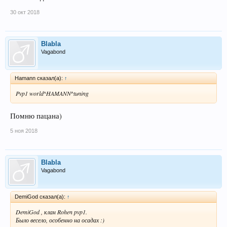
30 окт 2018
Blabla
Vagabond
Hamann сказал(а):
↑
Pvp1 world^HAMANN^tuning
Помню пацана)
5 ноя 2018
Blabla
Vagabond
DemiGod сказал(а):
↑
DemiGod , клан Rohen pvp1.
Было весело, особенно на осадах :)