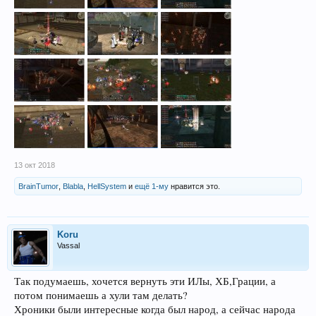
13 окт 2018
BrainTumor
,
Blabla
,
HellSystem
и
ещё 1-му
нравится это.
Koru
Vassal
Так подумаешь, хочется вернуть эти ИЛы, ХБ,Грации, а
потом понимаешь а хули там делать?
Хроники были интересные когда был народ, а сейчас народа