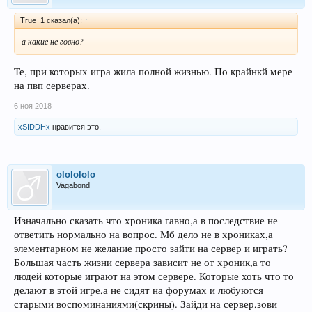
True_1 сказал(а):
↑
а какие не говно?
Те, при которых игра жила полной жизнью. По крайнкй мере
на пвп серверах.
6 ноя 2018
xSIDDHx
нравится это.
ololololo
Vagabond
Изначально сказать что хроника гавно,а в последствие не
ответить нормально на вопрос. Мб дело не в хрониках,а
элементарном не желание просто зайти на сервер и играть?
Большая часть жизни сервера зависит не от хроник,а то
людей которые играют на этом сервере. Которые хоть что то
делают в этой игре,а не сидят на форумах и любуются
старыми воспоминаниями(скрины). Зайди на сервер,зови