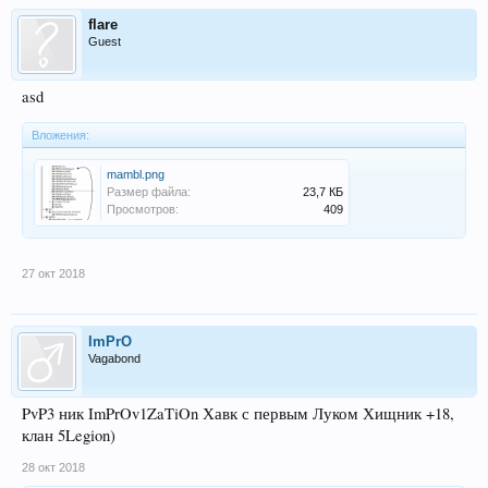
flare
Guest
asd
Вложения:
mambl.png
Размер файла:
23,7 КБ
Просмотров:
409
27 окт 2018
ImPrO
Vagabond
PvP3 ник ImPrOv1ZaTiOn Хавк с первым Луком Хищник +18,
клан 5Legion)
28 окт 2018