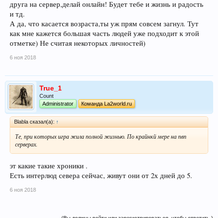
друга на сервер,делай онлайн! Будет тебе и жизнь и радость
и тд.
А да, что касается возраста,ты уж прям совсем загнул. Тут
как мне кажется большая часть людей уже подходит к этой
отметке) Не считая некоторых личностей)
6 ноя 2018
True_1
Count
Administrator
Команда La2world.ru
Blabla сказал(а):
↑
Те, при которых игра жила полной жизнью. По крайнкй мере на пвп
серверах.
эт какие такие хроники .
Есть интерлюд севера сейчас, живут они от 2х дней до 5.
6 ноя 2018
(Вы должны войти или зарегистрироваться, чтобы ответить.)