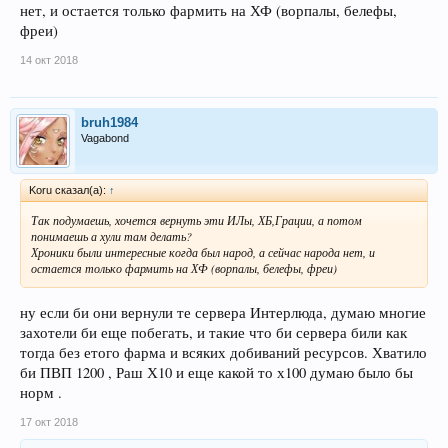
нет, и остается только фармить на ХФ (ворпалы, белефы,
фреи)
14 окт 2018
bruh1984
Vagabond
Koru сказал(а):
↑
Так подумаешь, хочется вернуть эти ИЛы, ХБ,Грации, а потом
понимаешь а хули там делать?
Хроники были интересные когда был народ, а сейчас народа нет, и
остается только фармить на ХФ (ворпалы, белефы, фреи)
ну если би они вернули те сервера Интерлюда, думаю многие
захотели би еще побегать, и такие что би сервера били как
тогда без етого фарма и всяких добиваний ресурсов. Хватило
би ПВП 1200 , Раш Х10 и еще какой то х100 думаю было бы
норм .
17 окт 2018