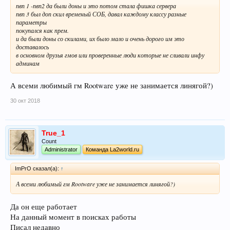
пвп 1 -пвп2 да были доны и это потом стала фишка сервера
пвп 3 был доп скил временый СОБ, давал каждому классу разные
параметры
покупался как прем.
и да были доны со скилами, их было мало и очень дорого им это
доставалось
в основном друзья гмов или проверенные люди которые не сливали инфу
админам
А всеми любимый гм Rootware уже не занимается линягой?)
30 окт 2018
True_1
Count
Administrator
Команда La2world.ru
ImPrO сказал(а):
↑
А всеми любимый гм Rootware уже не занимается линягой?)
Да он еще работает
На данный момент в поисках работы
Писал недавно