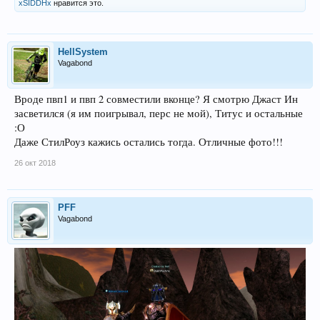
xSIDDHx
нравится это.
HellSystem
Vagabond
Вроде пвп1 и пвп 2 совместили вконце? Я смотрю Джаст Ин
засветился (я им поигрывал, перс не мой), Титус и остальные
:О
Даже СтилРоуз кажись остались тогда. Отличные фото!!!
26 окт 2018
PFF
Vagabond