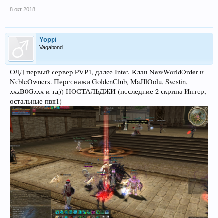
8 окт 2018
Yoppi
Vagabond
ОЛД первый сервер PVP1, далее Inter. Клан NewWorldOrder и
NobleOwners. Персонажи GoldenClub, MaJIlOolu, Svestin,
xxxB0Gxxx и тд)) НОСТАЛЬДЖИ (последние 2 скрина Интер,
остальные пвп1)