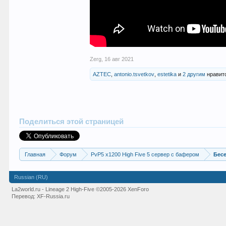
Zerg
,
16 авг 2021
AZTEC
,
antonio.tsvetkov
,
estetika
и
2 другим
нравитс
Поделиться этой страницей
Главная
Форум
PvP5 x1200 High Five 5 сервер с бафером
Бес
Russian (RU)
La2world.ru - Lineage 2 High-Five
©2005-2026 XenForo
Перевод:
XF-Russia.ru