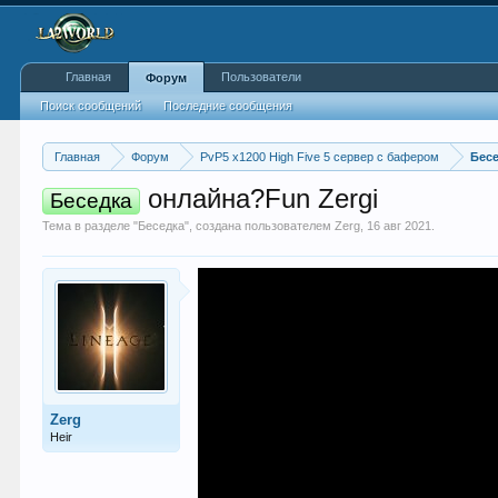
Главная
Пользователи
Форум
Поиск сообщений
Последние сообщения
Главная
Форум
PvP5 x1200 High Five 5 сервер с бафером
Бес
онлайна?Fun Zergi
Беседка
Тема в разделе "
Беседка
", создана пользователем
Zerg
,
16 авг 2021
.
Zerg
Heir