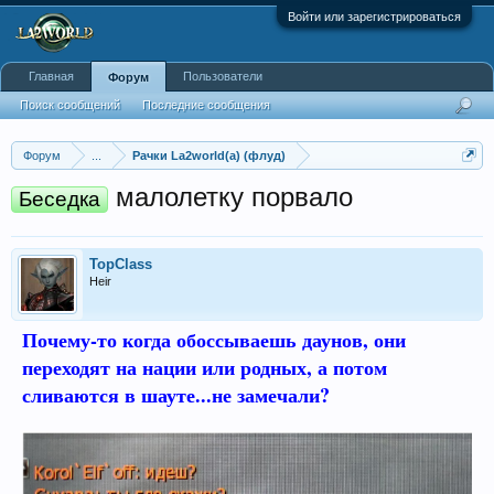
Войти или зарегистрироваться
Главная
Пользователи
Форум
Поиск сообщений
Последние сообщения
Форум
...
Рачки La2world(a) (флуд)
малолетку порвало
Беседка
TopClass
Heir
Почему-то когда обоссываешь даунов, они
переходят на нации или родных, а потом
сливаются
в шауте...не замечали?