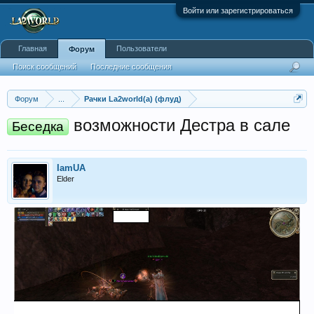
Войти или зарегистрироваться
Главная
Пользователи
Форум
Поиск сообщений
Последние сообщения
Форум
...
Рачки La2world(a) (флуд)
возможности Дестра в сале
Беседка
IamUA
Elder