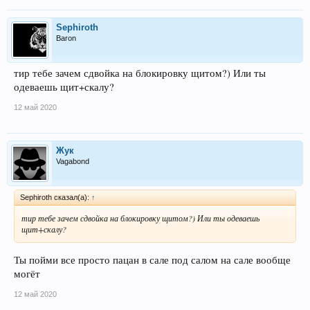
Sephiroth
Baron
тир тебе зачем сдвойка на блокировку щитом?) Или ты
одеваешь щит+скалу?
12 май 2020
Жук
Vagabond
Sephiroth сказал(а):
↑
тир тебе зачем сдвойка на блокировку щитом?) Или ты одеваешь
щит+скалу?
Ты пойми все просто пацан в сале под салом на сале вообще
могёт
12 май 2020