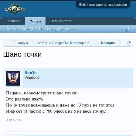
Войти или зарегистрироваться
Главная
Пользователи
Форум
Поиск сообщений
Последние сообщения
...
Форум
PvP5 x1200 High Five 5 сервер с бафером
Беседка
Шанс точки
Son1c
Vagabond
Пацаны, пересмотрите шанс точки)
Это реально жесть
По 1к точек всаживаешь и даже до 13 пуха не точится
Инф сет (4 части) с 700 блесок на 6 не весь точнул!
3 дек 2016