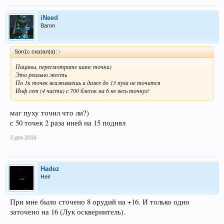
iNeed
Baron
Son1c сказал(а):
↑
Пацаны, пересмотрите шанс точки)
Это реально жесть
По 1к точек всаживаешь и даже до 13 пуха не точится
Инф сет (4 части) с 700 блесок на 6 не весь точнул!
маг пуху точил что ли?)
с 50 точек 2 раза иней на 15 поднял
3 дек 2016
Hadez
Heir
При мне было сточено 8 орудий на +16. И только одно
заточено на 16 (Лук осквернитель).