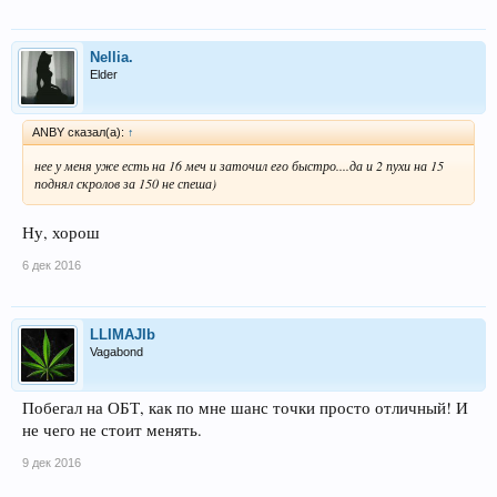
Nellia.
Elder
ANBY сказал(а):
↑
нее у меня уже есть на 16 меч и заточил его быстро....да и 2 пухи на 15
поднял скролов за 150 не спеша)
Ну, хорош
6 дек 2016
LLIMAJIb
Vagabond
Побегал на ОБТ, как по мне шанс точки просто отличный! И
не чего не стоит менять.
9 дек 2016