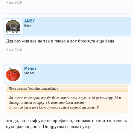
4 дек 2016
ANBY
Elder
Для оружия все не так и плохо а вот броня,та еще беда
4 дек 2016
Menos
Vassal
Лёха звезда Youtube сказал(а):
↑
да, а еще на старом ворлде было такое что 2 пухи + 16 (к примеру: дб и
даггер) меняли на арку +8. Вот это была жесть)
Я помню была ам+13, я думал я самый крутой на серве :D
это да, но на хф уже не профитно, одинакого точится, теперь
пухи равноценны. По другим сервам сужу.