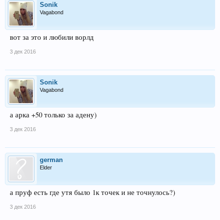
Sonik
Vagabond
вот за это и любили ворлд
3 дек 2016
Sonik
Vagabond
а арка +50 только за адену)
3 дек 2016
german
Elder
а пруф есть где утя было 1к точек и не точнулось?)
3 дек 2016