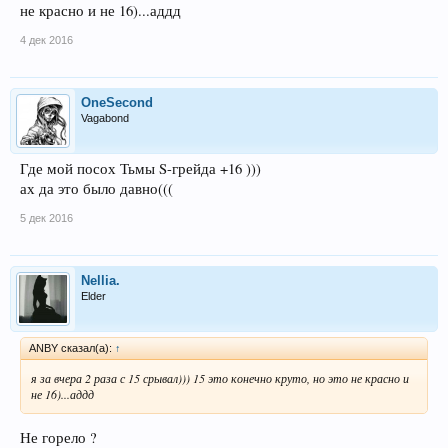
не красно и не 16)...аддд
4 дек 2016
OneSecond
Vagabond
Где мой посох Тьмы S-грейда +16 )))
ах да это было давно(((
5 дек 2016
Nellia.
Elder
ANBY сказал(а):
↑
я за вчера 2 раза с 15 срывал))) 15 это конечно круто, но это не красно и
не 16)...аддд
Не горело ?