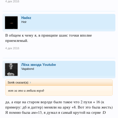
4 дек 2016
Hadez
Heir
В общем к чему я, в принципе шанс точки вполне
приемлемый.
4 дек 2016
Лёха звезда Youtube
Vagabond
Sonik сказал(а):
↑
вот за это и любили ворлд
да, а еще на старом ворлде было такое что 2 пухи + 16 (к
примеру: дб и даггер) меняли на арку +8. Вот это была жесть)
Я помню была ам+13, я думал я самый крутой на серве :D