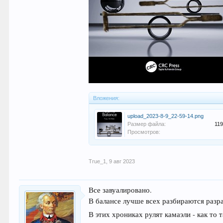
Вложения:
upload_2023-8-9_22-59-14.png
Размер файла:
119
Просмотров:
True_1
,
9 авг 2023
Все завуалировано.
В балансе лучше всех разбираются раз
В этих хрониках рулят камаэли - как то 