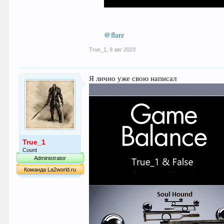
@flare
True_1
,
9 авг 2023
Я лично уже свою написал
True_1
Count
Administrator
Команда La2world.ru