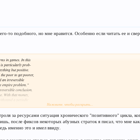
го-то подобного, но мне нравится. Особенно если читать ее и све
rms in games. In this
is particularly prob-
nything but positive.
 the poor to get poorer,
d an irreversible
he empire problem.”
rreversible conclusion.
e. With that money,
withstand a periodic
Нажмите, чтобы раскрыть...
s forever to drag itself
e house rules that peo-
loop. What’s happening
троля за ресурсами ситуация хронического "позитивного" цикла, ко
ppens in tycoon games.
ишь, после фиксов некоторых абузных страток я писал, что мне как-
, whether it’s a zoo or
ведь именно это и имел ввиду.
improves your income.
real challenge in the