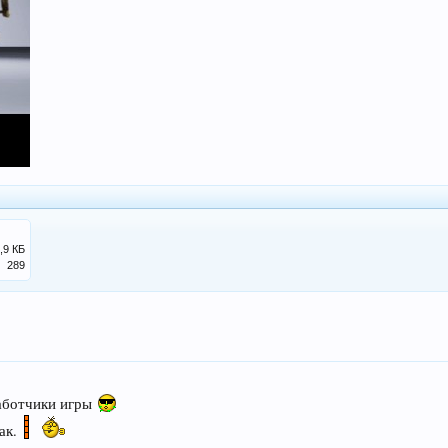
,9 КБ
289
работчики игры
так.