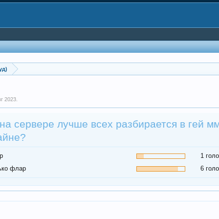
уд)
вг 2023
.
 на сервере лучше всех разбирается в гей м
айне?
р
1 гол
ько флар
6 гол