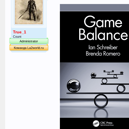
True_1
Count
Administrator
Команда La2world.ru