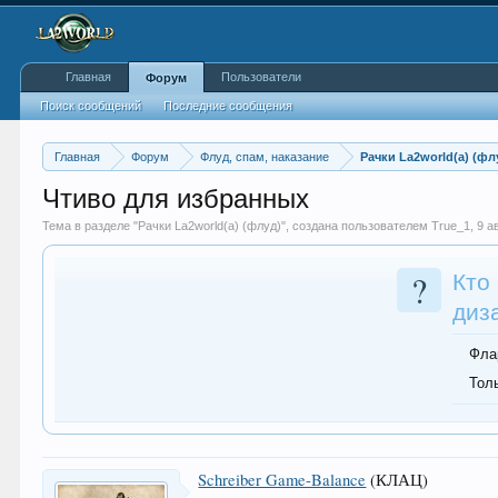
Главная
Пользователи
Форум
Поиск сообщений
Последние сообщения
Главная
Форум
Флуд, спам, наказание
Рачки La2world(a) (фл
Чтиво для избранных
Тема в разделе "
Рачки La2world(a) (флуд)
", создана пользователем
True_1
,
9 а
?
Кто
диз
Фла
Тол
Schreiber Game-Balance
(КЛАЦ)