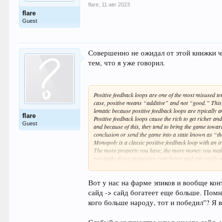
flare
,
11 авг 2023
flare
Guest
Совершенно не ожидал от этой книжки че
тем, что я уже говорил.
Positive feedback loops are one of the most misused te
case, positive means “additive” and not “good.” This 
lematic because positive feedback loops are typically a
flare
Positive feedback loops cause the rich to get richer and
Guest
and because of this, they tend to bring the game towar
conclusion or send the game into a state known as “t
Monopoly is a classic positive feedback loop with an i
The more property you have, the more money you mak
you make those properties even better and can easily 
stay at another’s hotel. Regrettably, the game often take
toward an obvious and inevitable conclusion due to th
ple have added that counteract the positive feedback 
Вот у нас на фарме эпиков и вообще кон
in Monopoly is similar to the empire problem that ha
сайд -> сайд богатеет еще больше. Помн
In these games, you’re building a business in the game
кого больше народу, тот и победил"? Я 
a pizza business. You improve your business, and it 
Eventually, you’re just rolling in cash, and there is no 
game anymore. This is known as the empire problem.