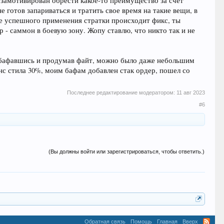
нь замотивирован обрести какое-то преимущество за счет
не готов запариваться и тратить свое время на такие вещи, в
ле успешного применения стратки происходит фикс, ты
- саммон в боевую зону. Жопу ставлю, что никто так и не
 Забафавшись и продумав файт, можно было даже небольшим
нс стила 30%, моим бафам добавлен стак ордер, пошел со
Последнее редактирование модератором:
11 авг 2023
#6
(Вы должны войти или зарегистрироваться, чтобы ответить.)
Обратная связь
Помощь
Главная
Вверх