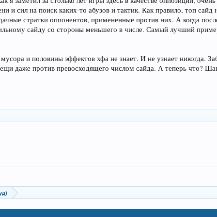
ак я заметил за столько лет игры здесь в качестве оппозиции, оче
ни и сил на поиск каких-то абузов и тактик. Как правило, топ сайд 
standing, making
дачные стратки оппонентов, примененные против них. А когда пос
 tends to extend the
льному сайду со стороны меньшего в числе. Самый лучший пример 
sed well, negative
d keep all players feel-
me early mistakes). Used
 they are being punished
 мусора и половины эффектов хфа не знает. И не узнает никогда.
e the game to drag on
вещи даже против превосходящего числом сайда. А теперь что? Ша
d put too much focus on
re negated over time.
negative feedback loop.
nd to work together to
уд)