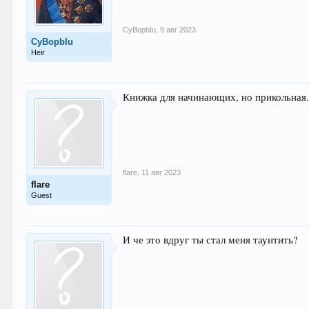
СyBopbIu
,
9 авг 2023
СyBopbIu
Heir
Книжка для начинающих, но прикольная.
flare
,
11 авг 2023
flare
Guest
И че это вдруг ты стал меня таунтить?