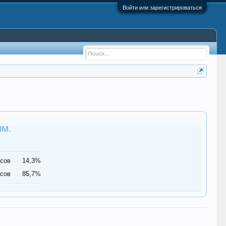
Войти или зарегистрироваться
мм.
осов
14,3%
осов
85,7%