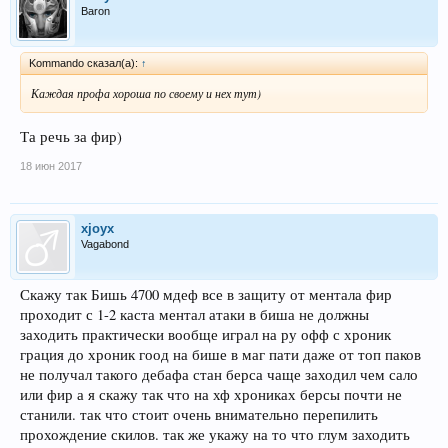
Baron
Kommando сказал(а):
↑
Каждая профа хороша по своему и нех тут)
Та речь за фир)
18 июн 2017
xjoyx
Vagabond
Скажу так Бишь 4700 мдеф все в защиту от ментала фир
проходит с 1-2 каста ментал атаки в биша не должны
заходить практически вообще играл на ру офф с хроник
грация до хроник гоод на бише в маг пати даже от топ паков
не получал такого дебафа стан берса чаще заходил чем сало
или фир а я скажу так что на хф хрониках берсы почти не
станили. так что стоит очень внимательно перепилить
прохождение скилов. так же укажу на то что глум заходить