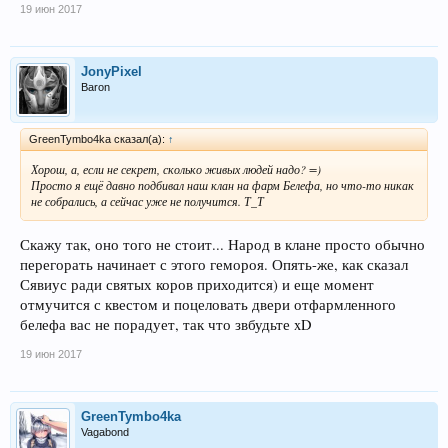
19 июн 2017
JonyPixel
Baron
GreenTymbo4ka сказал(а):
↑
Хорош, а, если не секрет, сколько живых людей надо? =)
Просто я ещё давно подбивал наш клан на фарм Белефа, но что-то никак
не собрались, а сейчас уже не получится. Т_Т
Скажу так, оно того не стоит... Народ в клане просто обычно
перегорать начинает с этого гемороя. Опять-же, как сказал
Сявиус ради святых коров приходится) и еще момент
отмучится с квестом и поцеловать двери отфармленного
белефа вас не порадует, так что звбудьте xD
19 июн 2017
GreenTymbo4ka
Vagabond