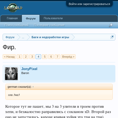
Войти или зарегистрироваться
Главная
Пользователи
Форум
Поиск сообщений
Последние сообщения
Форум
...
Баги и недоработки игры
Фир.
< Назад
1
2
3
4
5
6
7
Вперёд >
JonyPixel
Baron
german сказал(а):
↑
оли 3на3
Которое тут не пашет, мы 3 на 3 улители в троем против
хепи, и безжалостно раправились с сокланом xD. Второй раз
оно не запустилось, кароче кривая хуйня это три на три)