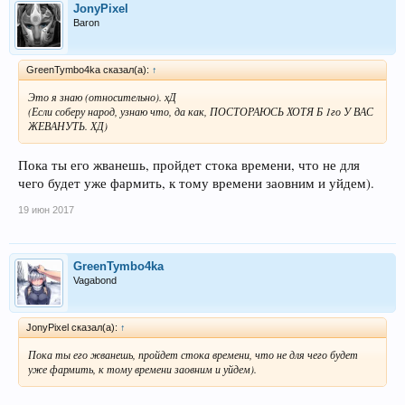
JonyPixel
Baron
GreenTymbo4ka сказал(а):
↑
Это я знаю (относительно). хД
(Если соберу народ, узнаю что, да как, ПОСТОРАЮСЬ ХОТЯ Б 1го У ВАС
ЖЕВАНУТЬ. ХД)
Пока ты его жванешь, пройдет стока времени, что не для
чего будет уже фармить, к тому времени заовним и уйдем).
19 июн 2017
GreenTymbo4ka
Vagabond
JonyPixel сказал(а):
↑
Пока ты его жванешь, пройдет стока времени, что не для чего будет
уже фармить, к тому времени заовним и уйдем).