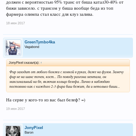
должен с вероятностью 95% транс от биша катал30-40% от
бижи зависело. с трансом у биша вообще беда из топ
фармера олимпа стал класс для клуз залива.
18 июн 2017
GreenTymbo4ka
Vagabond
JonyPixel сказал(а):
↑
Фир заходит от любого бомжа с хомкой в руках, даже на фулов. Замечу
фир не на шанс точен, кост... По поводу разгона ментала, он
максимальный на бп, включая кольцо белефа. Лично я наблюдаю
постоянно как с каждого 2-3 фира биш бежит, да и нетолько биши...
На серве у кого-то из вас был белеф? =)
19 июн 2017
JonyPixel
Baron