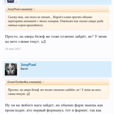
JonyPixel сказал(а):
↑
Скажу так, оно того не стоит... Народ в клане просто обычно
перегорать начинает с этого гемороя. Опятьже как сказал сявиус ради
святых коров приходится)
Просто, на овера белеф же тоже отлично зайдёт, не? У меня
на него слюни текут. хД
19 июн 2017
JonyPixel
Baron
GreenTymbo4ka сказал(а):
↑
Просто, на овера белеф же тоже отлично зайдёт, не? У меня на него
слюни текут. хД
Ну он на любого мага зайдет, но обычно фарм знаешь как
происходит, кто первый форманул, тот и фармит, так как