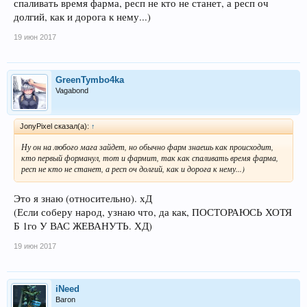
спаливать время фарма, респ не кто не станет, а респ оч
долгий, как и дорога к нему...)
19 июн 2017
GreenTymbo4ka
Vagabond
JonyPixel сказал(а):
↑
Ну он на любого мага зайдет, но обычно фарм знаешь как происходит,
кто первый форманул, тот и фармит, так как спаливать время фарма,
респ не кто не станет, а респ оч долгий, как и дорога к нему...)
Это я знаю (относительно). хД
(Если соберу народ, узнаю что, да как, ПОСТОРАЮСЬ ХОТЯ
Б 1го У ВАС ЖЕВАНУТЬ. ХД)
19 июн 2017
iNeed
Baron