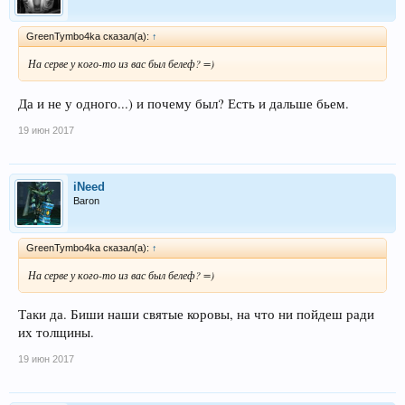
GreenTymbo4ka сказал(а):
↑
На серве у кого-то из вас был белеф? =)
Да и не у одного...) и почему был? Есть и дальше бьем.
19 июн 2017
iNeed
Baron
GreenTymbo4ka сказал(а):
↑
На серве у кого-то из вас был белеф? =)
Таки да. Биши наши святые коровы, на что ни пойдеш ради
их толщины.
19 июн 2017