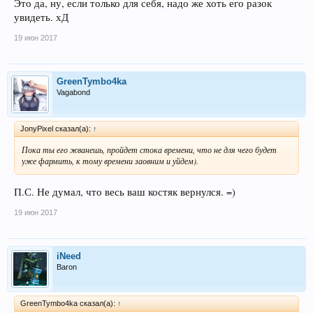
Это да, ну, если только для себя, надо же хоть его разок
увидеть. хД
19 июн 2017
GreenTymbo4ka
Vagabond
JonyPixel сказал(а):
↑
Пока ты его жванешь, пройдет стока времени, что не для чего будет
уже фармить, к тому времени заовним и уйдем).
П.С. Не думал, что весь ваш костяк вернулся. =)
19 июн 2017
iNeed
Baron
GreenTymbo4ka сказал(а):
↑