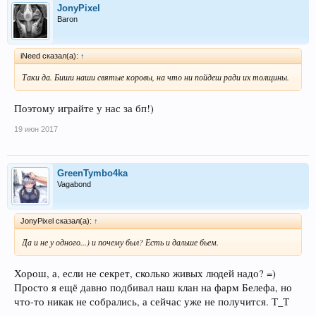
JonyPixel
Baron
iNeed сказал(а):
↑
Таки да. Биши наши святые коровы, на что ни пойдеш ради их толщины.
Поэтому играйте у нас за бп!)
19 июн 2017
GreenTymbo4ka
Vagabond
JonyPixel сказал(а):
↑
Да и не у одного...) и почему был? Есть и дальше бьем.
Хорош, а, если не секрет, сколько живых людей надо? =)
Просто я ещё давно подбивал наш клан на фарм Белефа, но
что-то никак не собрались, а сейчас уже не получится. Т_Т