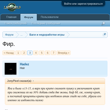
Войти или зарегистрироваться
Главная
Пользователи
Форум
Поиск сообщений
Последние сообщения
Форум
...
Баги и недоработки игры
Фир.
< Назад
1
2
3
4
5
6
7
Вперёд >
Hadez
Heir
JonyPixel сказал(а):
↑
Яга и была +13-15, а варх при крите снимает пушку и увеличивает крит
при снижении хп на 30% добавь сюда две эконы, баф бд, свс, контр крит,
и посчитай проценты крита при неебовом атак спиде на собе, убрали его
именно за имбовость палов)