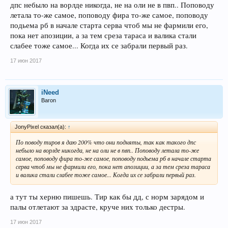
дпс небыло на ворлде никогда, не на оли не в пвп.. Поповоду
летала то-же самое, поповоду фира то-же самое, поповоду
подьема рб в начале старта серва чтоб мы не фармили его,
пока нет апозиции, а за тем среза тараса и валика стали
слабее тоже самое... Когда их се забрали первый раз.
17 июн 2017
iNeed
Baron
JonyPixel сказал(а):
↑
По поводу тиров я даю 200% что они подняты, так как такого дпс
небыло на ворлде никогда, не на оли не в пвп.. Поповоду летала то-же
самое, поповоду фира то-же самое, поповоду подьема рб в начале старта
серва чтоб мы не фармили его, пока нет апозиции, а за тем среза тараса
и валика стали слабее тоже самое... Когда их се забрали первый раз.
а тут ты херню пишешь. Тир как бы дд, с норм зарядом и
палы отлетают за здрасте, круче них только дестры.
17 июн 2017