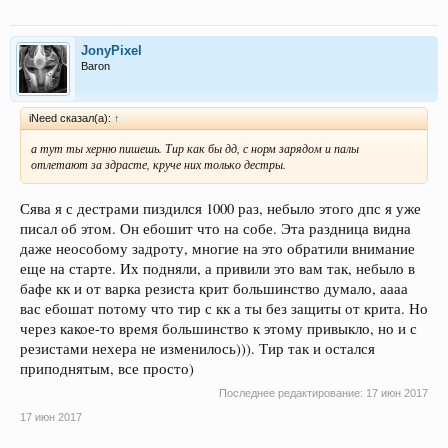
JonyPixel
Baron
iNeed сказал(а):
↑
а тут ты херню пишешь. Тир как бы дд, с норм зарядом и палы
отлетают за здрасте, круче них только дестры.
Сява я с дестрами пиздился 1000 раз, небыло этого дпс я уже
писал об этом. Он ебошит что на собе. Эта раздница видна
даже неособому задроту, многие на это обратили внимание
еще на старте. Их подняли, а привили это вам так, небыло в
бафе кк и от варка резиста крит большинство думало, аааа
вас ебошат потому что тир с кк а ты без защиты от крита. Но
через какое-то время большинство к этому привыкло, но и с
резистами нехера не изменилось))). Тир так и остался
приподнятым, все просто)
Последнее редактирование:
17 июн 2017
17 июн 2017