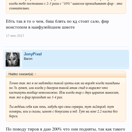
когда тебе постоянно с 2-3 раза с "10%" шансом прокидывают фир - это
сомнительно.
Ебть так я то о чем, биш блять по кд стоит сало, фир
нонстопом в наифулейхшем шмоте
17 июн 2017
JonyPixel
Baron
Hadez сказал(а):
↑
Точно так же я не наблюдал такой хуеты как на ворлде когда паладины
по 7к лупят, или когда у дагеров такой атак спид в мираже что
кастануть вообще невозможно. Или когда тир с двух царапок выносит,
так же и фир проходит на 3-4 раз.
Ты ведёшь себя как пень, забудь про свои сервера, тут ла2ворлд, тут
оскверы, яги и скалы, шмот с бонусами и тд. Тут на мме 2.2 каста без
берса.
По поводу тиров я даю 200% что они подняты, так как такого