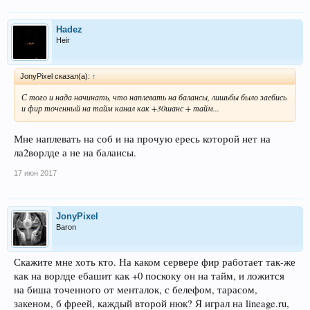
Hadez
Heir
JonyPixel сказал(а):
↑
С того и нада начинать, что наплевать на балансы, лишьбы было заебись
и фир точенный на тайм канал как +30шанс + тайм...
Мне наплевать на соб и на прочую ересь которой нет на
ла2ворлде а не на балансы.
17 июн 2017
JonyPixel
Baron
Скажите мне хоть кто. На каком сервере фир работает так-же
как на ворлде ебашит как +0 поскоку он на тайм, и ложится
на биша точенного от менталок, с белефом, тарасом,
закеном, б фреей, каждый второй нюк? Я играл на lineage.ru,