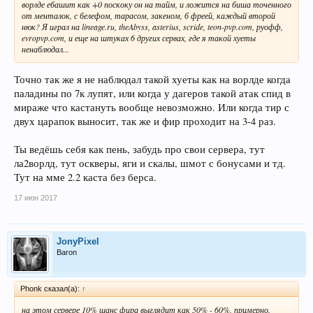
ворлде ебашит как +0 поскоку он на тайм, и ложится на биша точенного
от менталок, с белефом, тарасом, закеном, б фреей, каждый второй
нюк? Я играл на lineage.ru, theAbyss, asterius, scride, teon-pvp.com, руофф,
evropvp.com, и еще на штуках 6 других сервах, где я такой хуеты
ненаблюдал...
Точно так же я не наблюдал такой хуеты как на ворлде когда
паладины по 7к лупят, или когда у дагеров такой атак спид в
мираже что кастануть вообще невозможно. Или когда тир с
двух царапок выносит, так же и фир проходит на 3-4 раз.
Ты ведёшь себя как пень, забудь про свои сервера, тут
ла2ворлд, тут оскверы, яги и скалы, шмот с бонусами и тд.
Тут на мме 2.2 каста без берса.
17 июн 2017
JonyPixel
Baron
Phonk сказал(а):
↑
на этом сервере 10% шанс фира выглядит как 50% - 60%, примерно.