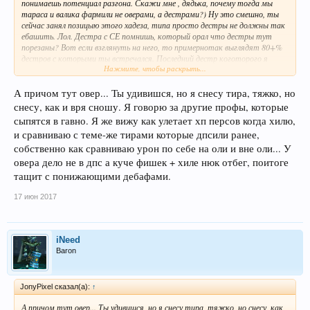
понимаешь потенциал разгона. Скажи мне , дядька, почему тогда мы
тараса и валика фармили не оверами, а дестрами?) Ну это смешно, ты
сейчас занял позицыю этого хадеза, типа просто дестры не должны так
ебашить. Лол. Дестра с СЕ помнишь, который орал что дестры тут
порезаны? Вот если взглянуть на него, то примернотак выглядят 80+%
дестров с которыми ты встречался. Последний дестр коготорого я
Нажмите, чтобы раскрыть...
помнб на ворлде который бегал в топ шмоте - был Анал ( ну алан. тот
который тайсон) - так вот я его учил играть за дестра, он
представления не имел как слится на оли на лимиты, более того не знал
А причом тут овер... Ты удивишся, но я снесу тира, тяжко, но
на что точить скилы. Если будет интересно, могу на примере локи
снесу, как и вря сношу. Я говорю за другие профы, которые
показать тебе соизмеримый дпс в твоего же овера для успокоения.
сыпятся в гавно. Я же вижу как улетает хп персов когда хилю,
Тебе просто поломали шаблоны.
и сравниваю с теме-же тирами которые дпсили ранее,
собственно как сравниваю урон по себе на оли и вне оли... У
овера дело не в дпс а куче фишек + хиле нюк отбег, поитоге
тащит с понижающими дебафами.
17 июн 2017
iNeed
Baron
JonyPixel сказал(а):
↑
А причом тут овер... Ты удивишся, но я снесу тира, тяжко, но снесу, как