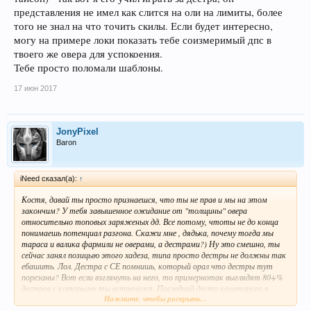
представления не имел как слится на оли на лимиты, более
того не знал на что точить скилы. Если будет интересно,
могу на примере локи показать тебе соизмеримый дпс в
твоего же овера для успокоения.
Тебе просто поломали шаблоны.
17 июн 2017
JonyPixel
Baron
iNeed сказал(а):
↑
Костя, давай ты просто признаешся, что ты не прав и мы на этом
закончим? У тебя завышенное ожидание от "толщины" овера
относительно топовых заряженых дд. Все потому, чтоты не до конца
понимаешь потенциал разгона. Скажи мне , дядька, почему тогда мы
тараса и валика фармили не оверами, а дестрами?) Ну это смешно, ты
сейчас занял позицыю этого хадеза, типа просто дестры не должны так
ебашить. Лол. Дестра с СЕ помнишь, который орал что дестры тут
порезаны? Вот если взглянуть на него, то примернотак выглядят 80+%
дестров с которыми ты встречался. Последний дестр коготорого я
Нажмите, чтобы раскрыть...
помнб на ворлде который бегал в топ шмоте - был Анал ( ну алан. тот
который тайсон) - так вот я его учил играть за дестра, он