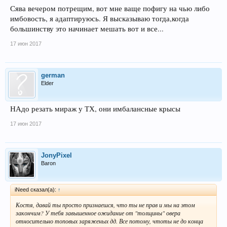
представления не имел как слится на оли на лимиты, более того не знал
Сява вечером потрещим, вот мне ваще пофигу на чью либо
на что точить скилы. Если будет интересно, могу на примере локи
имбовость, я адаптируюсь. Я высказываю тогда,когда
показать тебе соизмеримый дпс в твоего овера.
большинству это начинает мешать вот и все...
17 июн 2017
german
Elder
НАдо резать мираж у ТХ, они имбалансные крысы
17 июн 2017
JonyPixel
Baron
iNeed сказал(а):
↑
Костя, давай ты просто признаешся, что ты не прав и мы на этом
закончим? У тебя завышенное ожидание от "толщины" овера
относительно топовых заряженых дд. Все потому, чтоты не до конца