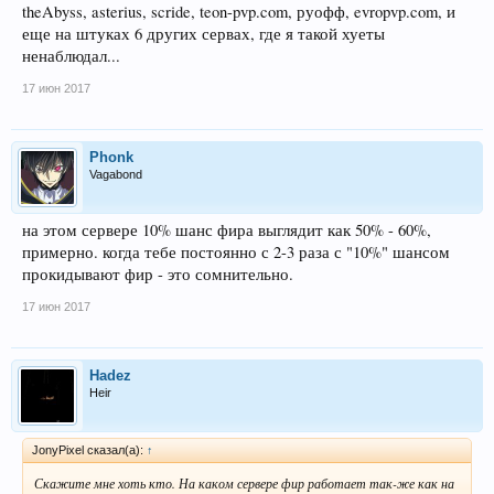
theAbyss, asterius, scride, teon-pvp.com, руофф, evropvp.com, и
еще на штуках 6 других сервах, где я такой хуеты
ненаблюдал...
17 июн 2017
Phonk
Vagabond
на этом сервере 10% шанс фира выглядит как 50% - 60%,
примерно. когда тебе постоянно с 2-3 раза с "10%" шансом
прокидывают фир - это сомнительно.
17 июн 2017
Hadez
Heir
JonyPixel сказал(а):
↑
Скажите мне хоть кто. На каком сервере фир работает так-же как на