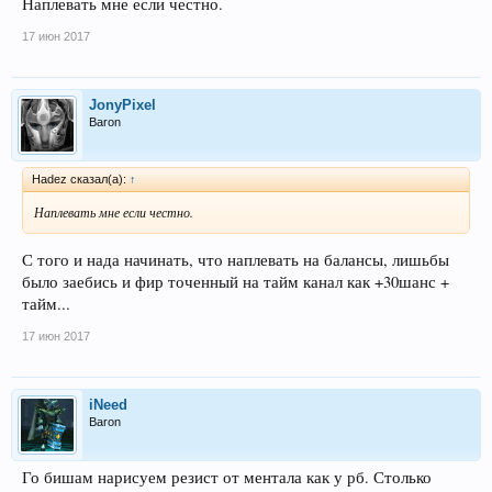
Наплевать мне если честно.
17 июн 2017
JonyPixel
Baron
Hadez сказал(а):
↑
Наплевать мне если честно.
С того и нада начинать, что наплевать на балансы, лишьбы
было заебись и фир точенный на тайм канал как +30шанс +
тайм...
17 июн 2017
iNeed
Baron
Го бишам нарисуем резист от ментала как у рб. Столько