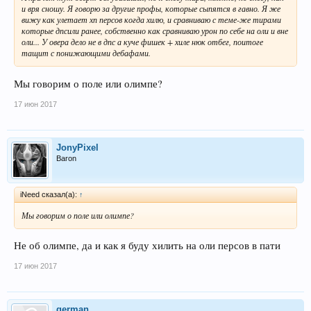
и вря сношу. Я говорю за другие профы, которые сыпятся в гавно. Я же
вижу как улетает хп персов когда хилю, и сравниваю с теме-же тирами
которые дпсили ранее, собственно как сравниваю урон по себе на оли и вне
оли... У овера дело не в дпс а куче фишек + хиле нюк отбег, поитоге
тащит с понижающими дебафами.
Мы говорим о поле или олимпе?
17 июн 2017
JonyPixel
Baron
iNeed сказал(а):
↑
Мы говорим о поле или олимпе?
Не об олимпе, да и как я буду хилить на оли персов в пати
17 июн 2017
german