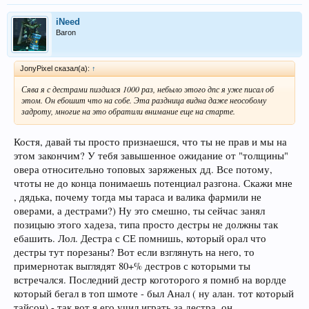
iNeed
Baron
JonyPixel сказал(а):
↑
Сява я с дестрами пиздился 1000 раз, небыло этого дпс я уже писал об
этом. Он ебошит что на собе. Эта раздница видна даже неособому
задроту, многие на это обратили внимание еще на старте.
Костя, давай ты просто признаешся, что ты не прав и мы на
этом закончим? У тебя завышенное ожидание от "толщины"
овера относительно топовых заряженых дд. Все потому,
чтоты не до конца понимаешь потенциал разгона. Скажи мне
, дядька, почему тогда мы тараса и валика фармили не
оверами, а дестрами?) Ну это смешно, ты сейчас занял
позицыю этого хадеза, типа просто дестры не должны так
ебашить. Лол. Дестра с СЕ помнишь, который орал что
дестры тут порезаны? Вот если взглянуть на него, то
примернотак выглядят 80+% дестров с которыми ты
встречался. Последний дестр коготорого я помнб на ворлде
который бегал в топ шмоте - был Анал ( ну алан. тот который
тайсон) - так вот я его учил играть за дестра, он