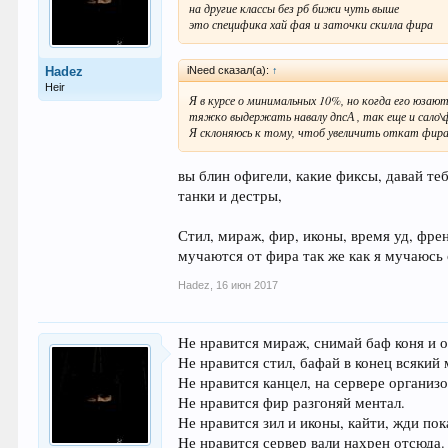
на другие классы без рб бижи чуть выше
это специфика хай фая и заточки скилла фира
iNeed сказал(а):
↑
Hadez
Heir
Я в курсе о минимальных 10%, но когда его юзаю
тяжко выдержать навалу дпсА , так еще и сало\фи
Я склоняюсь к тому, чтоб увеличить откат фира
вы блин офигели, какие фиксы, давай теб
танки и дестры,
Стил, мираж, фир, иконы, время уд, фре
мучаются от фира так же как я мучаюсь 
Hadez
,
16 июн 2017
Не нравится мираж, снимай баф коня и о
Не нравится стил, бафай в конец всякий 
Не нравится канцел, на сервере организо
Не нравится фир разгоняй ментал.
Не нравится зил и иконы, кайти, жди пок
Не нравится сервер вали нахрен отсюда.