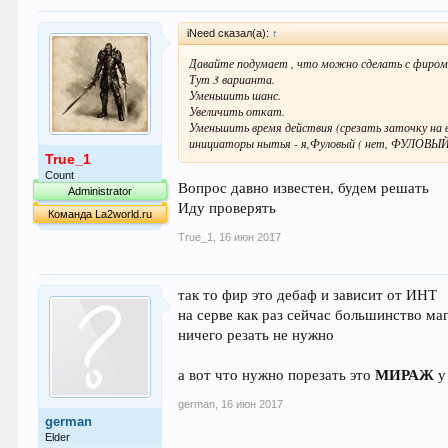
iNeed сказал(а):
↑
Давайте подумает , что можно сделать с фиром,
Тут 3 варианта.
Уменьшить шанс.
Увеличить откат.
Уменьшить время действия (срезать заточку на в
инициаторы нытья - я,Фуловый ( нет, ФУЛОВЫЙ
True_1
Count
Вопрос давно известен, будем решать
Administrator
Иду проверять
Команда La2world.ru
True_1
,
16 июн 2017
так то фир это дебаф и зависит от ИНТ
на серве как раз сейчас большинство м
ничего резать не нужно
МИРАЖ
а вот что нужно порезать это
у
german
,
16 июн 2017
german
Elder