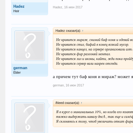
Hadez
Hadez
,
16 июн 2017
Heir
Hadez сказал(а):
↑
Не нравится мираж, снимай баф коня и одевай во
Не нравится стил, бафай в конец всякий мусор.
Не нравится канцел, на сервере организовали алт
Не нравится фир разгоняй ментал.
Не нравится зил и иконы, кайти, жди пока пройд
Не нравится сервер вали нахрен отсюда.
german
Elder
а причем тут баф коня и мираж? может я
german
,
16 июн 2017
iNeed сказал(а):
↑
Я в курсе о минимальных 10%, но когда его юзаю
тяжко выдержать навалу дпсА , так еще и сало\фи
Я склоняюсь к тому, чтоб увеличить откат фира