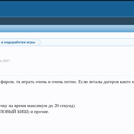
и и недоработки игры
н 2017
.
 фиром, тк играть очень и очень потно. Если леталы дагеров както
чку на время максимум до 20 секунд).
 ФУЛОВЫЙ БИШ) и прочие.