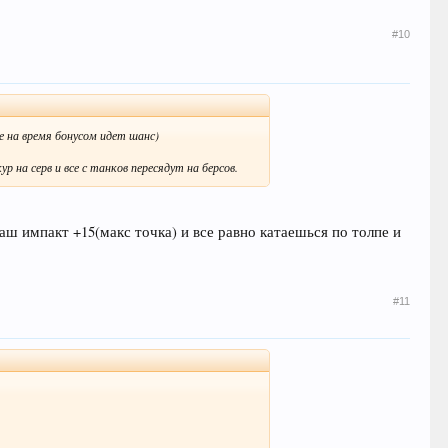
#10
е на время бонусом идет шанс)
 на серв и все с танков пересядут на берсов.
аш импакт +15(макс точка) и все равно катаешься по толпе и
#11