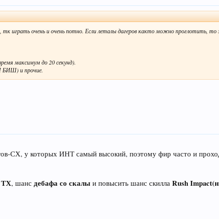
 тк играть очень и очень потно. Если леталы дагеров както можно проглотить, то
ремя максимум до 20 секунд).
 БИШ) и прочие.
агов-СХ, у которых ИНТ самый высокий, поэтому фир часто и прохо
ТХ
дебафа со скалы
Rush Impact(
, шанс
и повысить шанс скилла