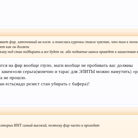
дывает фир, заточенный на кост. и понеслась курочка (такое чувство, что там к точк
ает как он должен.
ипу под стан подбирать и все будет ок. ибо поднятие шанса приведет к нашествию кур
атся на фир вообще глупо, маги вообще не пробивать вас должны
я закен+оли серьга(конечно и тарас для ЭЛИТЫ можно намутить) +р
га не прошло.
ан есть(надо резист стан убирать с бафера)!
 у которых ИНТ самый высокий, поэтому фир часто и проходит