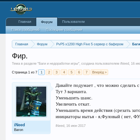
Главная
Пользователи
Форум
Поиск сообщений
Последние сообщения
Главная
Форум
PvP5 x1200 High Five 5 сервер с бафером
Баг
Фир.
Тема в разделе "
Баги и недоработки игры
", создана пользователем
iNeed
,
16 ию
Страница 1 из 7
1
2
3
4
5
6
7
Вперёд >
Давайте подумает , что можно сделать с
Тут 3 варианта.
Уменьшить шанс.
Увеличить откат.
Уменьшить время действия (срезать зато
инициаторы нытья - я,Фуловый ( нет,
iNeed
iNeed
,
16 июн 2017
Baron