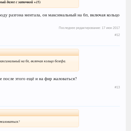
рный даже с заточкой +15)
воду разгона ментала, он максимальный на бп, включая кольцо
Последнее редактирование:
17 июн 2017
#12
максимальный на бп, включая кольцо белефа.
ые после этого ещё и на фир жаловаться?
#13
р жаловаться?