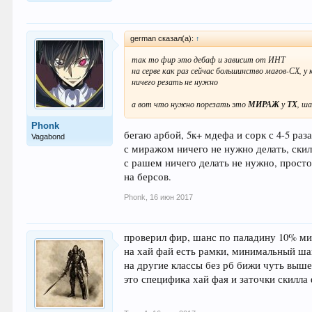
german сказал(а):
↑
так то фир это дебаф и зависит от ИНТ
на серве как раз сейчас большинство магов-СХ,
ничего резать не нужно
а вот что нужно порезать это
МИРАЖ
у
ТХ
, ш
Phonk
бегаю арбой, 5к+ мдефа и сорк с 4-5 раз
Vagabond
с миражом ничего не нужно делать, скил
с рашем ничего делать не нужно, просто
на берсов.
Phonk
,
16 июн 2017
проверил фир, шанс по паладину 10% м
на хай фай есть рамки, минимальный ш
на другие классы без рб бижи чуть выш
это специфика хай фая и заточки скилла