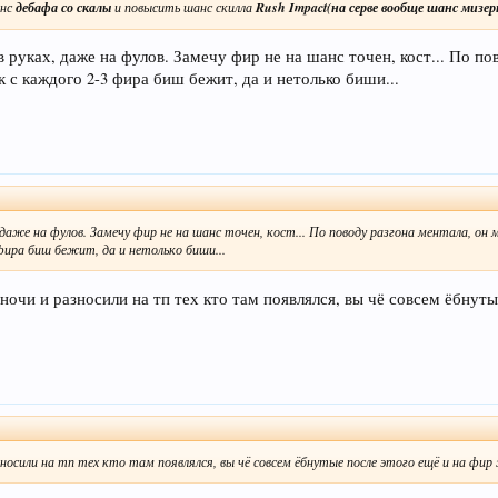
анс
дебафа со скалы
и повысить шанс скилла
Rush Impact(на серве вообще шанс мизе
 руках, даже на фулов. Замечу фир не на шанс точен, кост... По по
 с каждого 2-3 фира биш бежит, да и нетолько биши...
аже на фулов. Замечу фир не на шанс точен, кост... По поводу разгона ментала, он 
фира биш бежит, да и нетолько биши...
ночи и разносили на тп тех кто там появлялся, вы чё совсем ёбнут
азносили на тп тех кто там появлялся, вы чё совсем ёбнутые после этого ещё и на фи