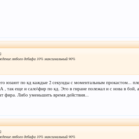
й
ождение любого дебафа 10% максимальный 90%
его юзают по кд каждые 2 секунды с моментальным прокастом... пле
 , так еще и сало\фир по кд. Это в гиране полежал и с нова в бой, 
ат фира. Либо уменьшить время действия...
й
ождение любого дебафа 10% максимальный 90%