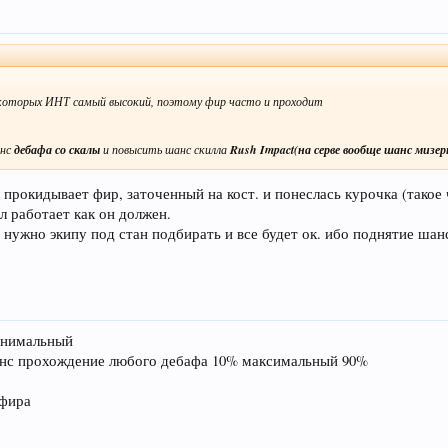
 у которых ИНТ самый высокий, поэтому фир часто и проходит
анс
дебафа со скалы
и повысить шанс скилла
Rush Impact(на серве вообще шанс мизе
а прокидывает фир, заточенный на кост. и понеслась курочка (такое
л работает как он должен.
 нужно экипу под стан подбирать и все будет ок. ибо поднятие шанс
инимальный
анс прохождение любого дебафа 10% максимальный 90%
е
 фира