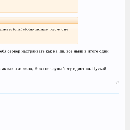
х, мне за бишей обидно, тк мало того что им
бя сервер настраивать как на .пв, все ныли в итоге одни
 так как и должно, Вова не слушай эту идиотию. Пускай
#7