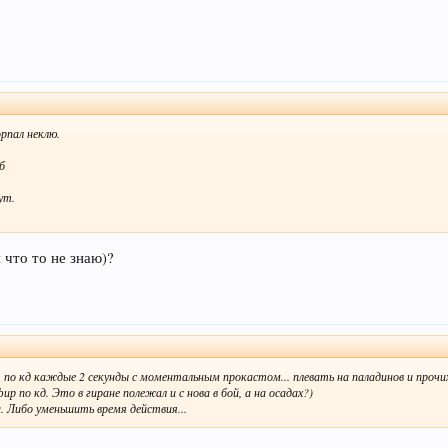
рпал неклю.
.б
ут.
 что то не знаю)?
т по кд каждые 2 секунды с моментальным прокастом... плевать на паладинов и прочи
р по кд. Это в гиране полежал и с нова в бой, а на осадах?)
. Либо уменьшить время действия...