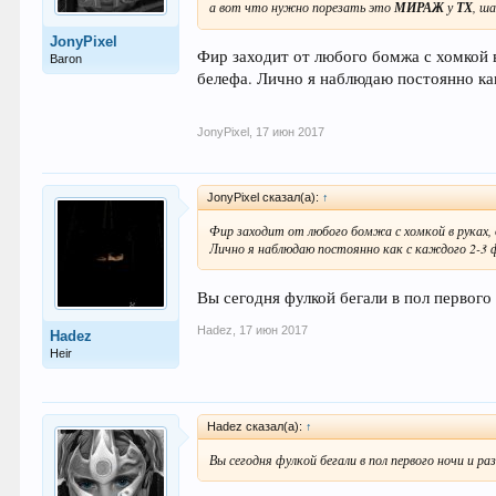
а вот что нужно порезать это
МИРАЖ
у
ТХ
, ш
JonyPixel
Фир заходит от любого бомжа с хомкой в
Baron
белефа. Лично я наблюдаю постоянно как
JonyPixel
,
17 июн 2017
JonyPixel сказал(а):
↑
Фир заходит от любого бомжа с хомкой в руках, д
Лично я наблюдаю постоянно как с каждого 2-3 
Вы сегодня фулкой бегали в пол первого 
Hadez
,
17 июн 2017
Hadez
Heir
Hadez сказал(а):
↑
Вы сегодня фулкой бегали в пол первого ночи и р