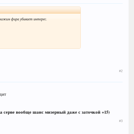
 зажим фира убивает интерес.
#2
дит
на серве вообще шанс мизерный даже с заточкой +15)
#3