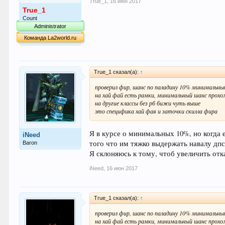
True_1
,
16 июн 2017
True_1
Count
Administrator
Команда La2world.ru
True_1 сказал(а):
↑
проверил фир, шанс по паладину 10% минимальны
на хай фай есть рамки, минимальный шанс прох
на другие классы без рб бижи чуть выше
это специфика хай фая и заточки скилла фира
Я в курсе о минимальных 10%, но когда 
iNeed
того что им тяжко выдержать навалу дпсА
Baron
Я склоняюсь к тому, чтоб увеличить отк
iNeed
,
16 июн 2017
True_1 сказал(а):
↑
проверил фир, шанс по паладину 10% минимальны
на хай фай есть рамки, минимальный шанс прох