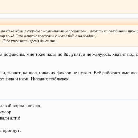
т по кд каждые 2 секунды с моментальным прокастом... плевать на паладинов и прочи
р по кд. Это в гиране полежал и с нова в бой, а на осадах?)
. Либо уменьшить время действия...
я пофиксим, мне тоже палы по 8к лупят, я не жалуюсь, хватит под се
нзи, зиалот, канцел, никаких фиксов не нужно. Всё работает именно
от зила и икон. Никаких поблажек.
девай ворпал неклю.
мусор.
вали алт.б
а пройдут.