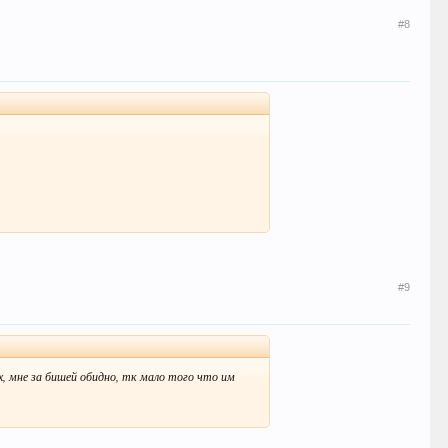
#8
#9
х, мне за бишей обидно, тк мало того что им