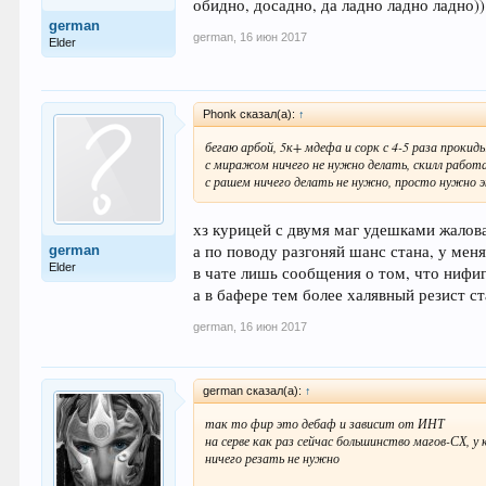
обидно, досадно, да ладно ладно ладно))
german
german
,
16 июн 2017
Elder
Phonk сказал(а):
↑
бегаю арбой, 5к+ мдефа и сорк с 4-5 раза проки
с миражом ничего не нужно делать, скилл работ
с рашем ничего делать не нужно, просто нужно эк
хз курицей с двумя маг удешками жалов
а по поводу разгоняй шанс стана, у мен
german
Elder
в чате лишь сообщения о том, что нифи
а в бафере тем более халявный резист ст
german
,
16 июн 2017
german сказал(а):
↑
так то фир это дебаф и зависит от ИНТ
на серве как раз сейчас большинство магов-СХ,
ничего резать не нужно