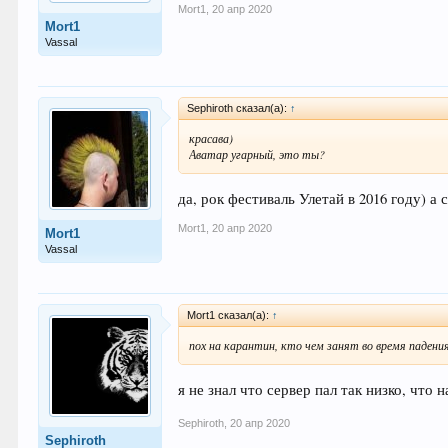
Mort1
,
20 апр 2020
Mort1
Vassal
Sephiroth сказал(а):
↑
красава)
Аватар угарный, это ты?
да, рок фестиваль Улетай в 2016 году) а
Mort1
,
20 апр 2020
Mort1
Vassal
Mort1 сказал(а):
↑
пох на карантин, кто чем занят во время падения
я не знал что сервер пал так низко, что 
Sephiroth
,
20 апр 2020
Sephiroth