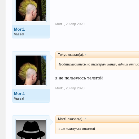
Mort1
,
20 апр 2020
Mort1
Vassal
Tokyo сказал(а):
↑
Подписывайтесь на телеграм канал, админ отписа
я не пользуюсь телегой
Mort1
,
20 апр 2020
Mort1
Vassal
Mort1 сказал(а):
↑
я не пользуюсь телегой