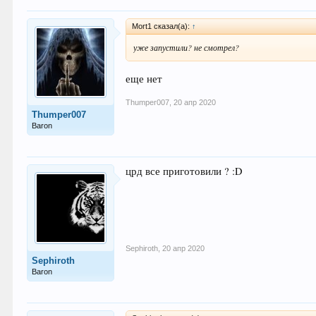
Mort1 сказал(а):
↑
уже запустили? не смотрел?
еще нет
Thumper007
,
20 апр 2020
Thumper007
Baron
црд все приготовили ? :D
Sephiroth
,
20 апр 2020
Sephiroth
Baron