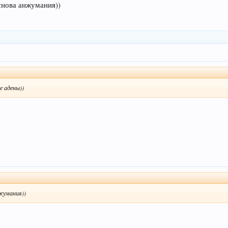
снова анжумания))
е адены))
жумания))