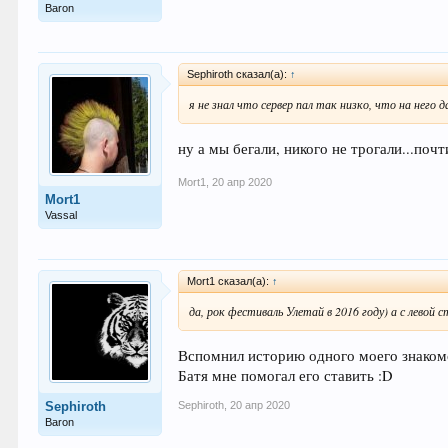
Baron
Sephiroth сказал(а):
↑
я не знал что сервер пал так низко, что на него 
ну а мы бегали, никого не трогали...поч
Mort1
,
20 апр 2020
Mort1
Vassal
Mort1 сказал(а):
↑
да, рок фестиваль Улетай в 2016 году) а с левой 
Вспомнил историю одного моего знакомог
Батя мне помогал его ставить :D
Sephiroth
,
20 апр 2020
Sephiroth
Baron