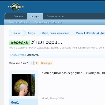
Главная
Пользователи
Форум
Поиск сообщений
Последние сообщения
Главная
Форум
Флуд, спам, наказание
Рачки La2world(a) (фл
Упал серв...
Беседка
Тема в разделе "
Рачки La2world(a) (флуд)
", создана пользователем
Mort1
,
20 а
Статус темы:
Закрыта.
Страница 1 из 2
1
2
Вперёд >
в очередной раз серв упал....скандалы, 
Mort1
,
20 апр 2020
Mort1