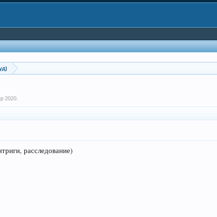
уд)
пр 2020
.
интриги, расследование)