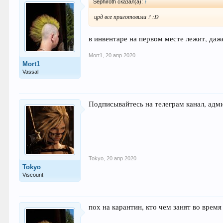
Sephiroth сказал(а):
↑
црд все приготовили ? :D
в инвентаре на первом месте лежит, даж
Mort1
,
20 апр 2020
Mort1
Vassal
Подписывайтесь на телеграм канал, адми
Tokyo
,
20 апр 2020
Tokyo
Viscount
пох на карантин, кто чем занят во время