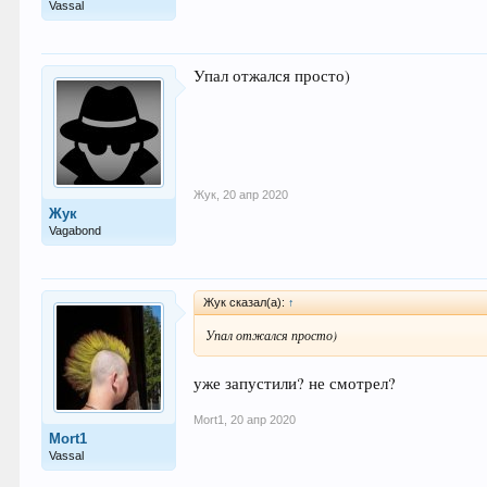
Vassal
Упал отжался просто)
Жук
,
20 апр 2020
Жук
Vagabond
Жук сказал(а):
↑
Упал отжался просто)
уже запустили? не смотрел?
Mort1
,
20 апр 2020
Mort1
Vassal