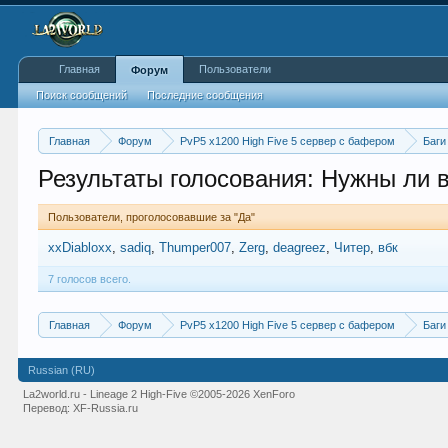
Главная
Пользователи
Форум
Поиск сообщений
Последние сообщения
Главная
Форум
PvP5 x1200 High Five 5 сервер с бафером
Баги
Результаты голосования: Нужны ли в
Пользователи, проголосовавшие за "Да"
xxDiabloxx
sadiq
Thumper007
Zerg
deagreez
Читер
вбк
7 голосов всего.
Главная
Форум
PvP5 x1200 High Five 5 сервер с бафером
Баги
Russian (RU)
La2world.ru - Lineage 2 High-Five
©2005-2026 XenForo
Перевод:
XF-Russia.ru