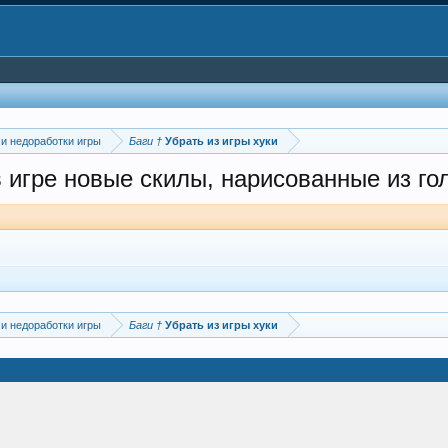
 и недоработки игры
Баги †
Убрать из игры хуки
 игре новые скилы, нарисованные из го
 и недоработки игры
Баги †
Убрать из игры хуки