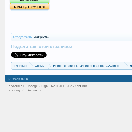
Administrator
Команда La2world.ru
Статус темы:
Закрыта.
Поделиться этой страницей
Главная
Форум
Новости, эвенты, акции серверов La2world.ru
Н
Russian (RU)
La2world.ru - Lineage 2 High-Five
©2005-2026 XenForo
Перевод:
XF-Russia.ru