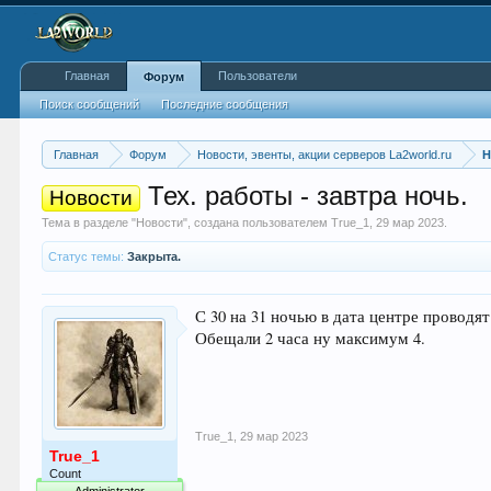
Главная
Пользователи
Форум
Поиск сообщений
Последние сообщения
Главная
Форум
Новости, эвенты, акции серверов La2world.ru
Н
Тех. работы - завтра ночь.
Новости
Тема в разделе "
Новости
", создана пользователем
True_1
,
29 мар 2023
.
Статус темы:
Закрыта.
С 30 на 31 ночью в дата центре проводят
Обещали 2 часа ну максимум 4.
True_1
,
29 мар 2023
True_1
Count