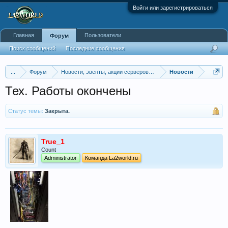
Войти или зарегистрироваться
Главная
Пользователи
Форум
Поиск сообщений
Последние сообщения
...
Форум
Новости, эвенты, акции серверов La2world.ru
Новости
Тех. Работы окончены
Статус темы:
Закрыта.
True_1
Count
Administrator
Команда La2world.ru