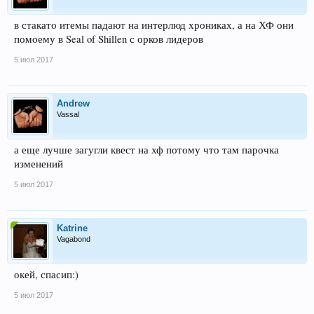
в стакато итемы падают на интерлюд хрониках, а на ХФ они
помоему в Seal of Shillen с орков лидеров
5 июл 2017
Andrew
Vassal
а еще лучше загугли квест на хф потому что там парочка
изменений
5 июл 2017
Katrine
Vagabond
окей, спасип:)
5 июл 2017