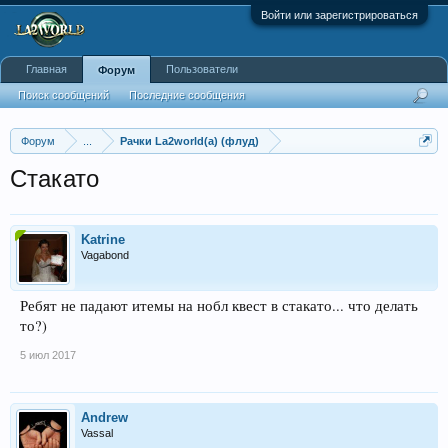
Войти или зарегистрироваться
Главная
Пользователи
Форум
Поиск сообщений
Последние сообщения
Форум
...
Рачки La2world(a) (флуд)
Стакато
Katrine
Vagabond
Ребят не падают итемы на нобл квест в стакато... что делать
то?)
5 июл 2017
Andrew
Vassal